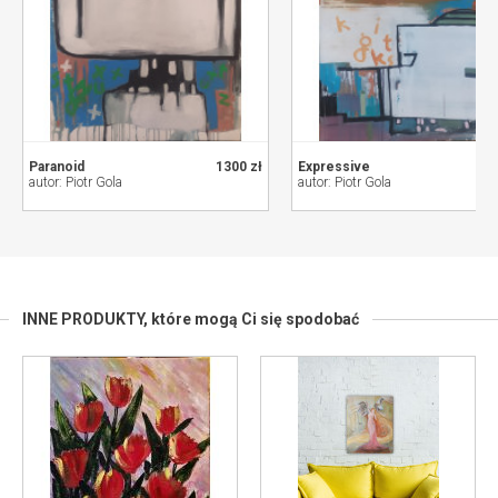
Paranoid
1300 zł
Expressive
15
autor: Piotr Gola
autor: Piotr Gola
INNE PRODUKTY,
które mogą Ci się spodobać