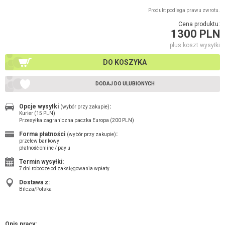
Produkt podlega prawu zwrotu.
Cena produktu:
1300 PLN
plus koszt wysyłki
DO KOSZYKA
DODAJ DO ULUBIONYCH
Opcje wysyłki
:
(wybór przy zakupie)
Kurier (15 PLN)
Przesyłka zagraniczna paczka Europa (200 PLN)
Forma płatności
:
(wybór przy zakupie)
przelew bankowy
płatność online / pay u
Termin wysyłki:
7 dni robocze od zaksięgowania wpłaty
Dostawa z:
Bilcza/Polska
Opis pracy: