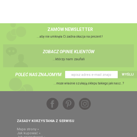
ZAMÓW NEWSLETTER
...aby nie umknęła Ci żadna okazja na prezent !
ZOBACZ OPINIE KLIENTÓW
...którzy nam zaufali
POLEĆ NAS ZNAJOMYM
WYŚLIJ
...może właśnie szukają sklepu takiego jak nasz..?
ZASADY KORZYSTANIA Z SERWISU
Mapa strony »
Jak kupować »