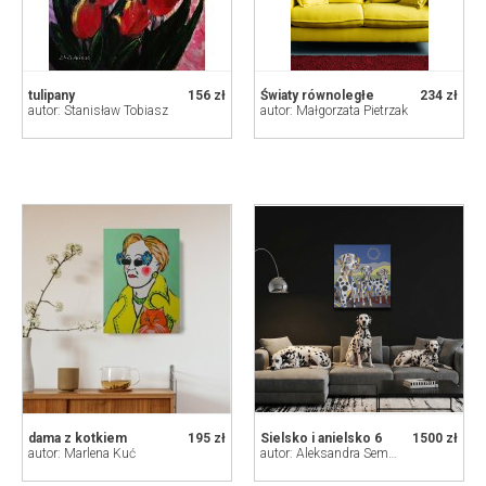
tulipany
156 zł
Światy równoległe
234 zł
autor: Stanisław Tobiasz
autor: Małgorzata Pietrzak
dama z kotkiem
195 zł
Sielsko i anielsko 6
1500 zł
autor: Marlena Kuć
autor: Aleksandra Semeniuk