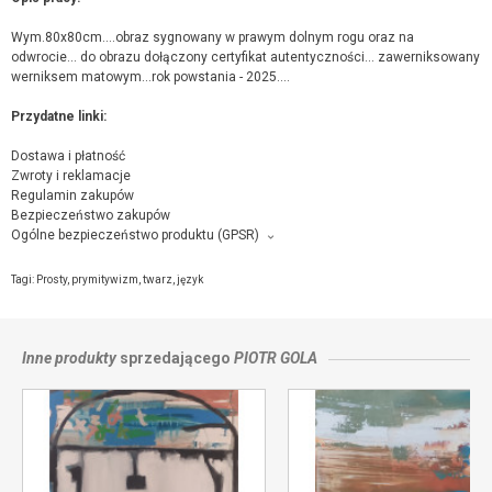
Wym.80x80cm....obraz sygnowany w prawym dolnym rogu oraz na
odwrocie... do obrazu dołączony certyfikat autentyczności... zawerniksowany
werniksem matowym...rok powstania - 2025....
Przydatne linki:
Dostawa i płatność
Zwroty i reklamacje
Regulamin zakupów
Bezpieczeństwo zakupów
Ogólne bezpieczeństwo produktu (GPSR)
Producent towaru i podmiot odpowiedzialny za produkt:
Piotr Gola, ul.Spacerowa 6, 26-026 Bilcza,
kontakt ze sprzedającym
Tagi:
Prosty
,
prymitywizm
,
twarz
,
język
Inne produkty
sprzedającego
PIOTR GOLA