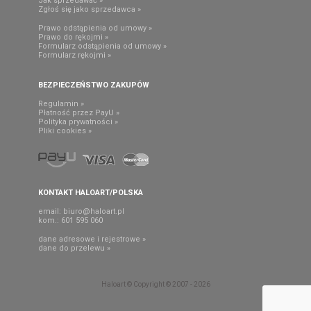
Jak sprzedawać »
Zgłoś się jako sprzedawca »
Prawo odstąpienia od umowy »
Prawo do rękojmi »
Formularz odstąpienia od umowy »
Formularz rękojmi »
BEZPIECZEŃSTWO ZAKUPÓW
Regulamin »
Płatność przez PayU »
Polityka prywatności »
Pliki cookies »
KONTAKT HALOART/POLSKA
email:
biuro@haloart.pl
kom.: 601 595 060
dane adresowe i rejestrowe »
dane do przelewu »
Haloart © Copyright © 2007 - 2026