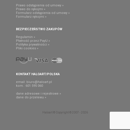
Prawo odstąpienia od umowy »
Prawo do rękojmi »
Formularz odstąpienia od umowy »
Formularz rękojmi »
BEZPIECZEŃSTWO ZAKUPÓW
Regulamin »
Płatność przez PayU »
Polityka prywatności »
Pliki cookies »
KONTAKT HALOART/POLSKA
email:
biuro@haloart.pl
kom.: 601 595 060
dane adresowe i rejestrowe »
dane do przelewu »
Haloart © Copyright © 2007 - 2026