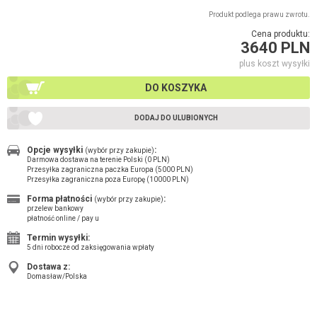
Produkt podlega prawu zwrotu.
Cena produktu:
3640 PLN
plus koszt wysyłki
DO KOSZYKA
DODAJ DO ULUBIONYCH
Opcje wysyłki
:
(wybór przy zakupie)
Darmowa dostawa na terenie Polski (0 PLN)
Przesyłka zagraniczna paczka Europa (5000 PLN)
Przesyłka zagraniczna poza Europę (10000 PLN)
Forma płatności
:
(wybór przy zakupie)
przelew bankowy
płatność online / pay u
Termin wysyłki:
5 dni robocze od zaksięgowania wpłaty
Dostawa z:
Domasław/Polska