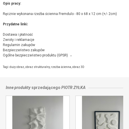
Opis pracy:
Ręcznie wykonana rzeźba ścienna Fremdulo - 80 x 68 x 12 cm (+/- 2cm)
Przydatne linki:
Dostawa i płatność
Zwroty i reklamacje
Regulamin zakupów
Bezpieczeństwo zakupów
Ogólne bezpieczeństwo produktu (GPSR)
Producent towaru i podmiot odpowiedzialny za produkt:
Piotr Żyłka, Sosnowa 62, 55-040, Domasław,
kontakt ze sprzedającym
Tagi:
duży obraz
,
obraz strukturalny
,
rzeźba ścienna
,
obraz 3D
Inne produkty
sprzedającego
PIOTR ŻYŁKA