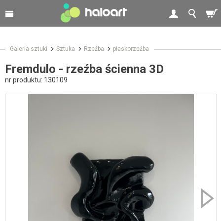
Galeria sztuki
Sztuka
Rzeźba
płaskorzeźba
Fremdulo - rzeźba ścienna 3D
nr produktu:
130109