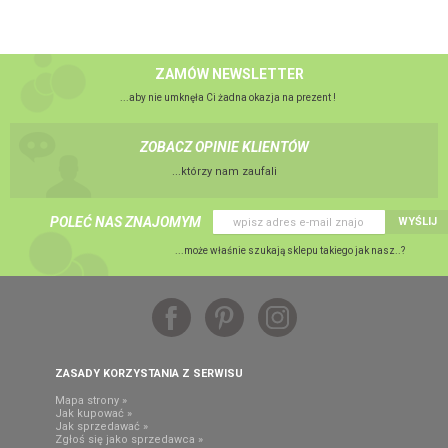
ZAMÓW NEWSLETTER
...aby nie umknęła Ci żadna okazja na prezent !
ZOBACZ OPINIE KLIENTÓW
...którzy nam zaufali
POLEĆ NAS ZNAJOMYM
WYŚLIJ
...może właśnie szukają sklepu takiego jak nasz..?
ZASADY KORZYSTANIA Z SERWISU
Mapa strony »
Jak kupować »
Jak sprzedawać »
Zgłoś się jako sprzedawca »