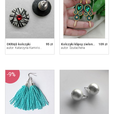
OKRĄG kolczyki
95 zł
Kolczyki klipsy zielone butelkowe szmaragdowe złote soutache sutasz
109 zł
autor: Katarzyna Kamińska - ART
autor: Soutacheria
-9%