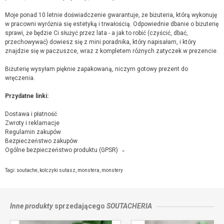
Moje ponad 10 letnie doświadczenie gwarantuje, że biżuteria, którą wykonuję
w pracowni wyróżnia się estetyką i trwałością. Odpowiednie dbanie o biżuterię
sprawi, że będzie Ci służyć przez lata - a jak to robić (czyścić, dbać,
przechowywać) dowiesz się z mini poradnika, który napisałam, i który
znajdzie się w paczuszce, wraz z kompletem różnych zatyczek w prezencie.
Biżuterię wysyłam pięknie zapakowaną, niczym gotowy prezent do
wręczenia.
Przydatne linki:
Dostawa i płatność
Zwroty i reklamacje
Regulamin zakupów
Bezpieczeństwo zakupów
Ogólne bezpieczeństwo produktu (GPSR)
Producent towaru i podmiot odpowiedzialny za produkt:
Maja Załęska-Woźniak, Niepodległości 3/25, Pruszcz Gdański,
kontakt ze
Tagi:
soutache
,
kolczyki sutasz
,
monstera
,
monstery
sprzedającym
Inne produkty
sprzedającego
SOUTACHERIA