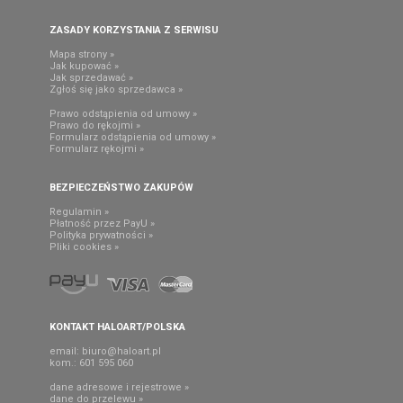
ZASADY KORZYSTANIA Z SERWISU
Mapa strony »
Jak kupować »
Jak sprzedawać »
Zgłoś się jako sprzedawca »
Prawo odstąpienia od umowy »
Prawo do rękojmi »
Formularz odstąpienia od umowy »
Formularz rękojmi »
BEZPIECZEŃSTWO ZAKUPÓW
Regulamin »
Płatność przez PayU »
Polityka prywatności »
Pliki cookies »
KONTAKT HALOART/POLSKA
email:
biuro@haloart.pl
kom.: 601 595 060
dane adresowe i rejestrowe »
dane do przelewu »