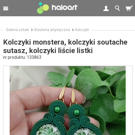
Galeria sztuki
Biżuteria artystyczna
kolczyki
Kolczyki monstera, kolczyki soutache
sutasz, kolczyki liście listki
nr produktu:
133863