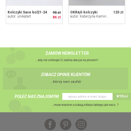
Kolczyki Sase kol21-24
OKRĄG kolczyki
120 zł
95 zł
autor: unikatart
autor: Katarzyna Kamińska - ART
86 zł
ZAMÓW NEWSLETTER
...aby nie umknęła Ci żadna okazja na prezent !
ZOBACZ OPINIE KLIENTÓW
...którzy nam zaufali
POLEĆ NAS ZNAJOMYM
WYŚLIJ
...może właśnie szukają sklepu takiego jak nasz..?