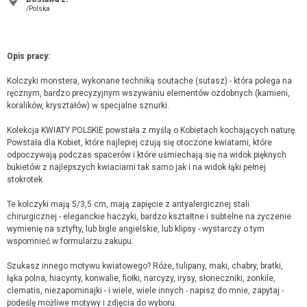
/Polska
Opis pracy:
Kolczyki monstera, wykonane techniką soutache (sutasz) - która polega na
ręcznym, bardzo precyzyjnym wszywaniu elementów ozdobnych (kamieni,
koralików, kryształów) w specjalne sznurki.
Kolekcja KWIATY POLSKIE powstała z myślą o Kobietach kochających naturę.
Powstała dla Kobiet, które najlepiej czują się otoczone kwiatami, które
odpoczywają podczas spacerów i które uśmiechają się na widok pięknych
bukietów z najlepszych kwiaciarni tak samo jak i na widok łąki pełnej
stokrotek.
Te kolczyki mają 5/3,5 cm, mają zapięcie z antyalergicznej stali
chirurgicznej - eleganckie haczyki, bardzo kształtne i subtelne na życzenie
wymienię na sztyfty, lub bigle angielskie, lub klipsy - wystarczy o tym
wspomnieć w formularzu zakupu.
Szukasz innego motywu kwiatowego? Róże, tulipany, maki, chabry, bratki,
łąka polna, hiacynty, konwalie, fiołki, narcyzy, irysy, słoneczniki, żonkile,
clematis, niezapominajki - i wiele, wiele innych - napisz do mnie, zapytaj -
podeślę możliwe motywy i zdjęcia do wyboru.