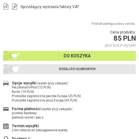
Sprzedający wystawia faktury VAT
FV
R
Produkt podlega prawu zwrotu.
Cena produktu:
85 PLN
plus koszt wysyłki
DO KOSZYKA
DODAJ DO ULUBIONYCH
Opcje wysyłki
:
(wybór przy zakupie)
Paczkomat InPost (12 PLN)
Kurier (14 PLN)
Przesyłka zagraniczna paczka Europa (25 PLN)
Przesyłka zagraniczna poza Europę (45 PLN)
Forma płatności
:
(wybór przy zakupie)
przelew bankowy
płatność online / pay u
Termin wysyłki:
2 dni robocze od zaksięgowania wpłaty
Dostawa z: