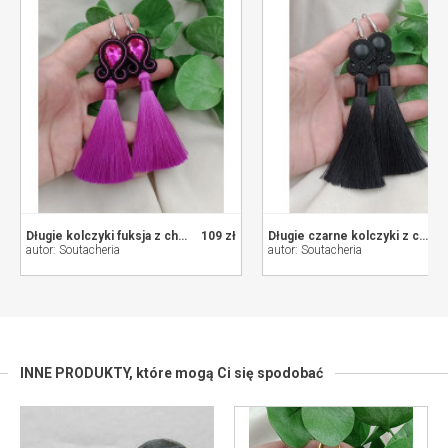
Długie kolczyki fuksja z chwostami, chwosty klipsy sztyfty soutache sutasz
109 zł
Długie czarne kolczyki z chwostami, chwosty klipsy sztyfty soutache sutasz z onyksem
autor: Soutacheria
autor: Soutacheria
INNE PRODUKTY,
które mogą Ci się spodobać