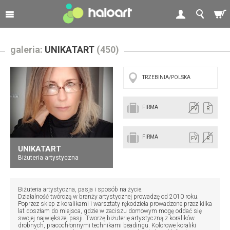
galeria:
UNIKATART
(450)
TRZEBINIA/POLSKA
FIRMA
FV
R
FIRMA
FV
R
UNIKATART
Biżuteria artystyczna
Biżuteria artystyczna, pasja i sposób na życie.
Działalność twórczą w branży artystycznej prowadzę od 2010 roku.
Poprzez sklep z koralikami i warsztaty rękodzieła prowadzone przez kilka
lat doszłam do miejsca, gdzie w zaciszu domowym mogę oddać się
swojej największej pasji. Tworzę biżuterię artystyczną z koralików
drobnych, pracochłonnymi technikami beadingu. Kolorowe koraliki