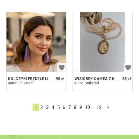
KOLCZYKI FRĘDZLE LILI ELEGANCKIE KOLCZYKI CHWOSTY Z KORALIKÓW – INTENSYWNY FIOLET
95 zł
WISIOREK CAMEA Z KONIEM AMAZONKA KLASYCZNA BIŻUTERIA
65 zł
autor: unikatart
autor: unikatart
1
2
3
4
5
6
7
8
9
10
...
12