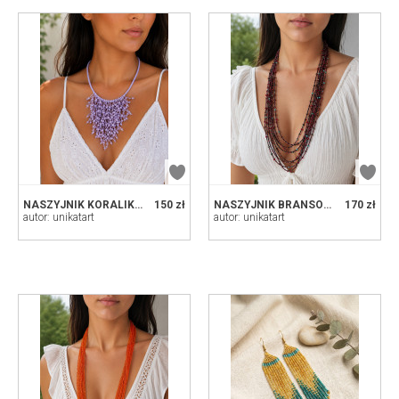
NASZYJNIK KORALIKOWY PATYCZAKI LILA
150 zł
NASZYJNIK BRANSOLETKA MIX CZERWIENI I CZERNI
170 zł
autor: unikatart
autor: unikatart