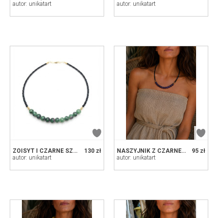
autor: unikatart
autor: unikatart
ZOISYT I CZARNE SZKŁO - ELEGANCKI NASZYJNIK Z NUTĄ ZŁOTA
130 zł
NASZYJNIK Z CZARNEGO SZKŁA FASETOWANEGO Z FIOLETOWYMI KAMIENIAMI I HEMATYTEM
95 zł
autor: unikatart
autor: unikatart