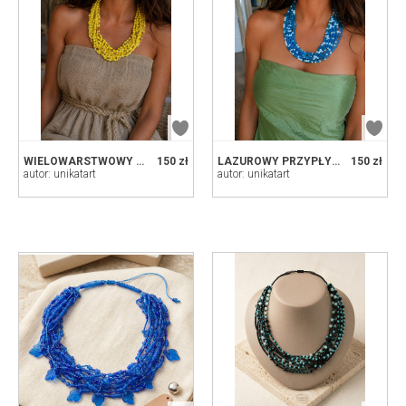
WIELOWARSTWOWY NASZYJNIK Z ŻÓŁTYMI KORALIKAMI - SŁONECZNY AKCENT
150 zł
LAZUROWY PRZYPŁYW - KASKADOWY NASZYJNIK Z HEMATYTEM
150 zł
autor: unikatart
autor: unikatart