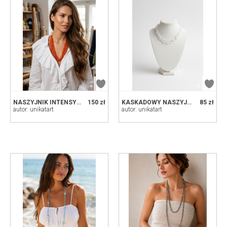
NASZYJNIK INTENSYWNY POMARAŃCZ
150 zł
KASKADOWY NASZYJNIK „LŚNIĄCA ROSA” - DWUWARSTWOWA ELEGANCJA
85 zł
autor: unikatart
autor: unikatart