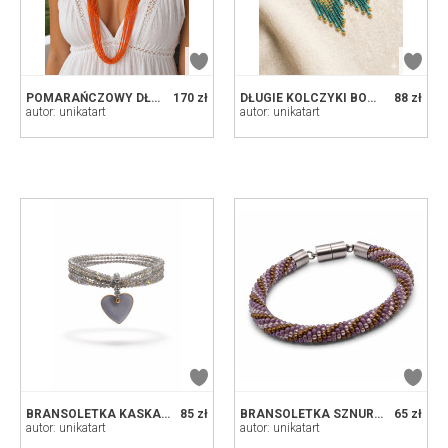
POMARAŃCZOWY DŁUGI NASZYJNIK Z KORALIKÓW 50 CM - DELIKATNY SZNUR KORALIKOWY BOHO, RĘCZNIE DZIERGANY
170 zł
DŁUGIE KOLCZYKI BOHO Z KORALIKÓW – ZŁOTY BLASK I MORSKI TURKUS
88 zł
autor: unikatart
autor: unikatart
BRANSOLETKA KASKADOWA Z KRYSZTAŁKÓW Z ZAWIESZKĄ W KSZTAŁCIE SERCA - GOŁĘBI BŁĘKIT
85 zł
BRANSOLETKA SZNUR KORALIKOWY - SPIRALNY WZÓR FIOLET I ZŁOTO - ZAPIĘCIE MAG
65 zł
autor: unikatart
autor: unikatart