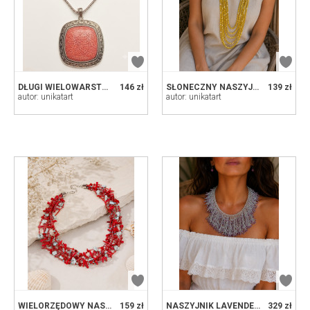
DŁUGI WIELOWARSTWOWY NASZYJNIK KORALOWY Z DUŻYM RÓŻOWYM WISIOREM W STYLU VINTAGE
146 zł
SŁONECZNY NASZYJNIK Z ŻÓŁTYCH KORALIKÓW I PEREŁ - LETNI KLIMAT BOHO
139 zł
autor: unikatart
autor: unikatart
WIELORZĘDOWY NASZYJNIK KORALOWY Z AKCENTAMI TURKUSOWYMI
159 zł
NASZYJNIK LAVENDER FROST - HAND-WOVEN BEAD COLLAR
329 zł