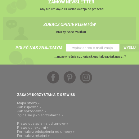
ZAMÓW NEWSLETTER
...aby nie umknęła Ci żadna okazja na prezent !
ZOBACZ OPINIE KLIENTÓW
...którzy nam zaufali
POLEĆ NAS ZNAJOMYM
WYŚLIJ
...może właśnie szukają sklepu takiego jak nasz..?
ZASADY KORZYSTANIA Z SERWISU
Mapa strony »
Jak kupować »
Jak sprzedawać »
Zgłoś się jako sprzedawca »
Prawo odstąpienia od umowy »
Prawo do rękojmi »
Formularz odstąpienia od umowy »
Formularz rękojmi »