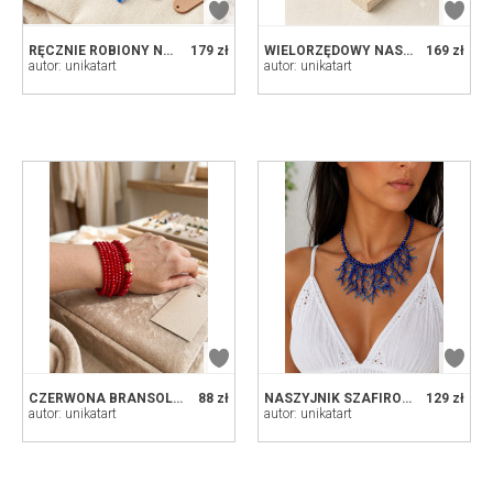
RĘCZNIE ROBIONY NASZYJNIK Z NIEBIESKICH KORALIKÓW Z MOTYWEM LISTKÓW - OCEANS BREEZE
179 zł
WIELORZĘDOWY NASZYJNIK BOHO CZARNO-TURKUSOWY - MAKRAMA Z KAMIENIAMI I SZKŁEM
169 zł
autor: unikatart
autor: unikatart
CZERWONA BRANSOLETKA WIELORZĘDOWA Z KONICZYNKĄ 2W1 - NASZYJNIK Z KORALIKÓW
88 zł
NASZYJNIK SZAFIROWE KORALIKOWE PATYCZAKI
129 zł
autor: unikatart
autor: unikatart