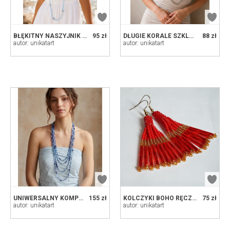
BŁĘKITNY NASZYJNIK I BRANSOLETKA Z KORALIKÓW SZKLANYCH
95 zł
DŁUGIE KORALE SZKLANE 80 CM - PRZYDYMIONY BRĄZ, ELEGANCKI NASZYJNIK
88 zł
autor: unikatart
autor: unikatart
UNIWERSALNY KOMPLET Z KORALIKÓW: NASZYJNIK I BRANSOLETKA BOHO - SZKŁO I HEMATYT - WIELE MOŻLIWOŚCI
155 zł
KOLCZYKI BOHO RĘCZNIE ROBIONE KOLCZYKI BOHO – CZERWONE KASKADY Z KORALIKÓW (7 CM)
75 zł
autor: unikatart
autor: unikatart