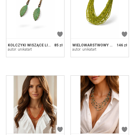
KOLCZYKI WISZĄCE LIŚCIE W STYLU VINTAGE – PATYNA I MOSIĄDZ
85 zł
WIELOWARSTWOWY NASZYJNIK BOHO Z ZIELONYCH KORALIKÓW – LIME CASCADE
146 zł
autor: unikatart
autor: unikatart