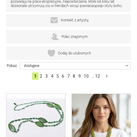
pozwalają na prace ekspresyjne, niepowtarzalne, które od kilku lat
doskonale utrzymują się w trendach wciąż powracającego stylu boho,
hippie, folk. W mojej pracowni znajdzie się również biżuteria z pereł i
pięknych mosiężnych florali i filigranów.
Biżuterię wysyłam w ozdobnym opakowaniu - gotowy prezent dla
Kontakt z artystą
obdarowanej osoby.
Zapraszam.
Poleć znajomym
Dodaj do ulubionych
Pokaż
dostępne
1
2
3
4
5
6
7
8
9
10
...
12