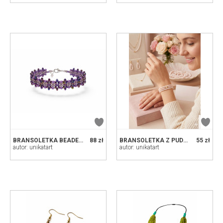
BRANSOLETKA BEADED CHOKER „FIOLETOWA SYMFONIA” - RĘKODZIEŁO Z KORALIKÓW
88 zł
BRANSOLETKA Z PUDROWYCH KORALIKÓW ZE ZŁOTYM SERCEM – POTRÓJNA, SUBTELNA ELEGANCJA
55 zł
autor: unikatart
autor: unikatart