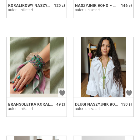
KORALIKOWY NASZYJNIK KASKADOWY W KOLORZE POMARAŃCZOWYM Z KAMIENIAMI NATURALNYMI
120 zł
NASZYJNIK BOHO – SIECZKA KAMIENI NATURALNYCH I SZKŁA Z ZAPIĘCIEM MAKRAMOWYM
146 zł
autor: unikatart
autor: unikatart
BRANSOLETKA KORALE CZARNE DRZEWKO SZCZĘŚCIA
49 zł
DŁUGI NASZYJNIK BOHO Z ZIELONYCH SZKLANYCH KORALI – RĘCZNIE PLECIONY Z REGULOWANYM ZAPIĘCIEM
130 zł
autor: unikatart
autor: unikatart