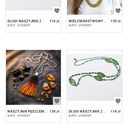
DŁUGI NASZYJNIK Z ZIELONYMI KORALIKAMI
114 zł
WIELOWARSTWOWY NASZYJNIK Z DROBNYCH KORALIKÓW - ŻYWE KOLORY (ŻÓŁTY, NIEBIESKI, POMARAŃCZOWY)
139 zł
autor: unikatart
autor: unikatart
NASZYJNIK PĘDZLEM MALOWANE 4
130 zł
DŁUGI NASZYJNIK Z ZIELONYMI KORALIKAMI
114 zł
autor: unikatart
autor: unikatart