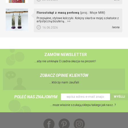
Florostokąt z masą perłową
(proj.: Moje MW)
Przepiękne, stylowe kolczyki. Kolejny skarb w mojej szkatułce z
artystyczną biżuterią...
>>
Iwona
16.06.2026
ZAMÓW NEWSLETTER
...aby nie umknęła Ci żadna okazja na prezent !
ZOBACZ OPINIE KLIENTÓW
...którzy nam zaufali
POLEĆ NAS ZNAJOMYM
WYŚLIJ
...może właśnie szukają sklepu takiego jak nasz..?