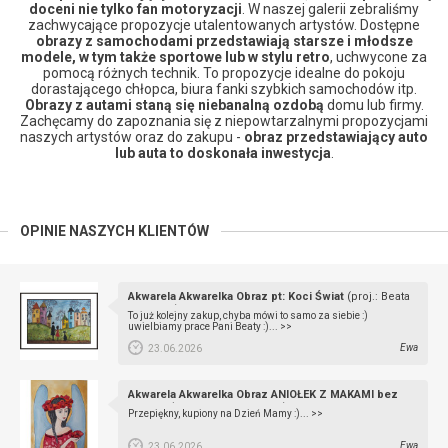
doceni nie tylko fan motoryzacji
. W naszej galerii zebraliśmy
zachwycające propozycje utalentowanych artystów. Dostępne
obrazy z samochodami przedstawiają starsze i młodsze
modele, w tym także sportowe lub w stylu retro
, uchwycone za
pomocą różnych technik. To propozycje idealne do pokoju
dorastającego chłopca, biura fanki szybkich samochodów itp.
Obrazy z autami staną się niebanalną ozdobą
domu lub firmy.
Zachęcamy do zapoznania się z niepowtarzalnymi propozycjami
naszych artystów oraz do zakupu -
obraz przedstawiający auto
lub auta to doskonała inwestycja
.
OPINIE NASZYCH KLIENTÓW
Akwarela Akwarelka Obraz pt: Koci Świat
(proj.: Beata
Rudecka)
To już kolejny zakup, chyba mówi to samo za siebie :)
uwielbiamy prace Pani Beaty :)...
>>
Ewa
23.06.2026
Akwarela Akwarelka Obraz ANIOŁEK Z MAKAMI bez
oprawy
(proj.: Beata Rudecka)
Przepiękny, kupiony na Dzień Mamy :)...
>>
Ewa
23.06.2026