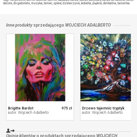
ze sprzedającym
decore
,
do gabinetu
,
muzyka
,
taniec
,
śpiew
,
dziewczyna
,
kobieta
,
piękna
,
delikatna
,
tancerka
Inne produkty
sprzedającego
WOJCIECH ADALBERTO
Brigitte Bardot
975 zł
Drzewo tajemnic tryptyk
autor: Wojciech Adalberto
autor: Wojciech Adalberto
Opinie klientów
o produktach sprzedającego
WOJCIECH