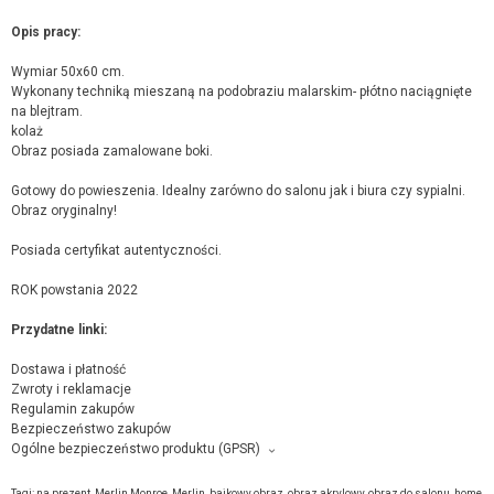
Opis pracy:
Wymiar 50x60 cm.
Wykonany techniką mieszaną na podobraziu malarskim- płótno naciągnięte
na blejtram.
kolaż
Obraz posiada zamalowane boki.
Gotowy do powieszenia. Idealny zarówno do salonu jak i biura czy sypialni.
Obraz oryginalny!
Posiada certyfikat autentyczności.
ROK powstania 2022
Przydatne linki:
Dostawa i płatność
Zwroty i reklamacje
Regulamin zakupów
Bezpieczeństwo zakupów
Ogólne bezpieczeństwo produktu (GPSR)
Producent towaru i podmiot odpowiedzialny za produkt:
Grupa Words Made Wojciech Matuszny, Piłsudskiego 83/26, 41-303,
kontakt
Tagi:
na prezent
,
Merlin Monroe
,
Merlin
,
bajkowy obraz
,
obraz akrylowy
,
obraz do salonu
,
home