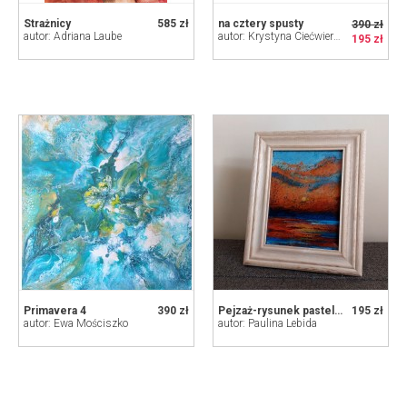
Strażnicy
585 zł
na cztery spusty
390 zł
autor: Adriana Laube
autor: Krystyna Ciećwierska
195 zł
Primavera 4
390 zł
Pejzaż-rysunek pastelami w ramie
195 zł
autor: Ewa Mościszko
autor: Paulina Lebida