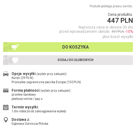
Produkt podlega prawu zwrotu.
Cena produktu:
447 PLN
Najniższa cena w okresie 30 dni
przed wprowadzeniem obniżki:
497PLN
-10%
plus koszt wysyłki
DO KOSZYKA
DODAJ DO ULUBIONYCH
Opcje wysyłki
:
(wybór przy zakupie)
Kurier (29 PLN)
Przesyłka zagraniczna paczka Europa (150 PLN)
Forma płatności
:
(wybór przy zakupie)
przelew bankowy
płatność online / pay u
Termin wysyłki:
1 dni robocze od zaksięgowania wpłaty
Dostawa z:
Dąbrowa Górnicza/Polska