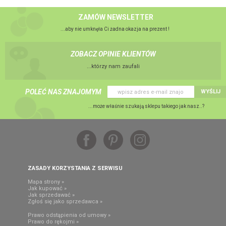
ZAMÓW NEWSLETTER
...aby nie umknęła Ci żadna okazja na prezent !
ZOBACZ OPINIE KLIENTÓW
...którzy nam zaufali
POLEĆ NAS ZNAJOMYM
WYŚLIJ
...może właśnie szukają sklepu takiego jak nasz..?
ZASADY KORZYSTANIA Z SERWISU
Mapa strony »
Jak kupować »
Jak sprzedawać »
Zgłoś się jako sprzedawca »
Prawo odstąpienia od umowy »
Prawo do rękojmi »