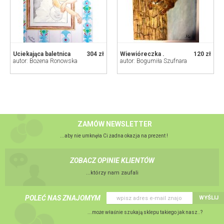
Uciekająca baletnica
304 zł
Wiewióreczka .
120 zł
autor: Bożena Ronowska
autor: Bogumiła Szufnara
ZAMÓW NEWSLETTER
...aby nie umknęła Ci żadna okazja na prezent !
ZOBACZ OPINIE KLIENTÓW
...którzy nam zaufali
POLEĆ NAS ZNAJOMYM
WYŚLIJ
...może właśnie szukają sklepu takiego jak nasz..?