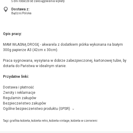
5 dni robocze od zaksięgowania wpłaty
Dostawa z:
Będzin/Polska
Opis pracy:
MAM WŁASNĄ DROGĘ - akwarela z dodatkiem piórka wykonana na białym
300g papierze A3 (42cm x 30cm).
Praca sygnowana, wysyłana w dobrze zabezpieczonej, kartonowej tubie, by
dotarła do Państwa w idealnym stanie.
Przydatne linki:
Dostawa i płatność
Zwroty i reklamacje
Regulamin zakupów
Bezpieczeństwo zakupów
Ogólne bezpieczeństwo produktu (GPSR)
Producent towaru i podmiot odpowiedzialny za produkt:
Adriana Laube, ul. 1 Maja 2/2, 42-500 Będzin,
kontakt ze sprzedającym
Tagi:
grafika kobieta
,
kobieta retro
,
kobieta vintage
,
kobieta w czerwieni