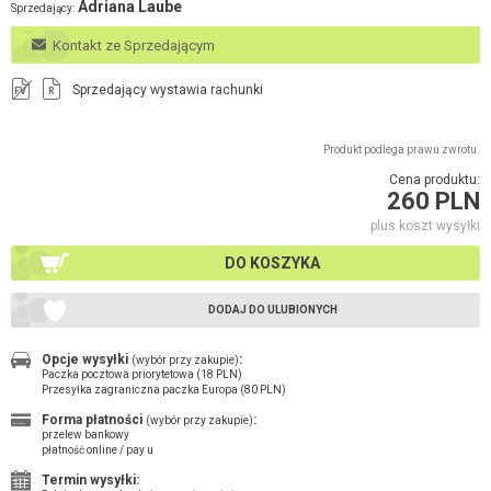
Adriana Laube
Sprzedający:
Kontakt ze Sprzedającym
Sprzedający wystawia rachunki
FV
R
Produkt podlega prawu zwrotu.
Cena produktu:
260 PLN
plus koszt wysyłki
DO KOSZYKA
DODAJ DO ULUBIONYCH
Opcje wysyłki
:
(wybór przy zakupie)
Paczka pocztowa priorytetowa (18 PLN)
Przesyłka zagraniczna paczka Europa (80 PLN)
Forma płatności
:
(wybór przy zakupie)
przelew bankowy
płatność online / pay u
Termin wysyłki: