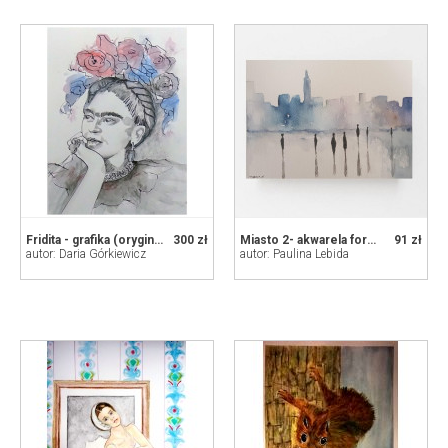
Fridita - grafika (oryginał)
300 zł
Miasto 2- akwarela formatu A5
91 zł
autor: Daria Górkiewicz
autor: Paulina Lebida