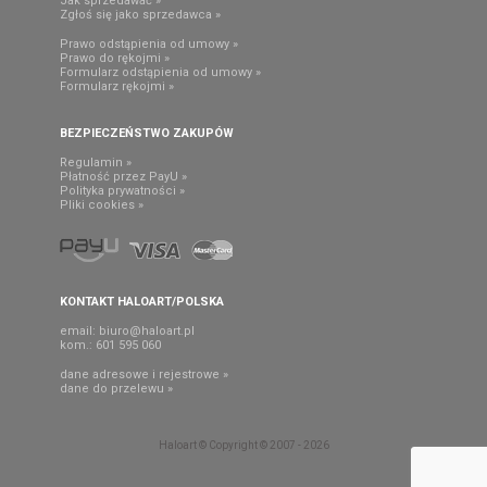
Jak sprzedawać »
Zgłoś się jako sprzedawca »
Prawo odstąpienia od umowy »
Prawo do rękojmi »
Formularz odstąpienia od umowy »
Formularz rękojmi »
BEZPIECZEŃSTWO ZAKUPÓW
Regulamin »
Płatność przez PayU »
Polityka prywatności »
Pliki cookies »
KONTAKT HALOART/POLSKA
email:
biuro@haloart.pl
kom.: 601 595 060
dane adresowe i rejestrowe »
dane do przelewu »
Haloart © Copyright © 2007 - 2026