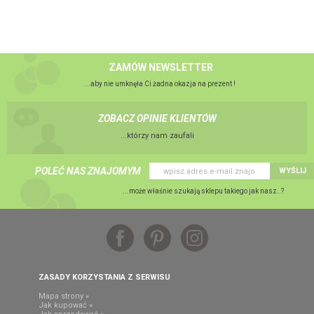
ZAMÓW NEWSLETTER
...aby nie umknęła Ci żadna okazja na prezent !
ZOBACZ OPINIE KLIENTÓW
...którzy nam zaufali
POLEĆ NAS ZNAJOMYM
WYŚLIJ
...może właśnie szukają sklepu takiego jak nasz..?
ZASADY KORZYSTANIA Z SERWISU
Mapa strony »
Jak kupować »