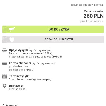
Produkt podlega prawu zwrotu.
Cena produktu:
260 PLN
plus koszt wysyłki
DO KOSZYKA
DODAJ DO ULUBIONYCH
Opcje wysyłki
:
(wybór przy zakupie)
Paczka pocztowa priorytetowa (18 PLN)
Przesyłka zagraniczna paczka Europa (80 PLN)
Forma płatności
:
(wybór przy zakupie)
przelew bankowy
płatność online / pay u
Termin wysyłki:
5 dni robocze od zaksięgowania wpłaty
Dostawa z:
Będzin/Polska
Opis pracy: