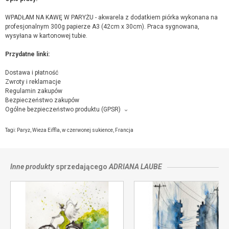
WPADŁAM NA KAWĘ W PARYŻU - akwarela z dodatkiem piórka wykonana na
profesjonalnym 300g papierze A3 (42cm x 30cm). Praca sygnowana,
wysyłana w kartonowej tubie.
Przydatne linki:
Dostawa i płatność
Zwroty i reklamacje
Regulamin zakupów
Bezpieczeństwo zakupów
Ogólne bezpieczeństwo produktu (GPSR)
Producent towaru i podmiot odpowiedzialny za produkt:
Adriana Laube, ul. 1 Maja 2/2, 42-500 Będzin,
kontakt ze sprzedającym
Tagi:
Paryż
,
Wieża Eiffla
,
w czerwonej sukience
,
Francja
Inne produkty
sprzedającego
ADRIANA LAUBE