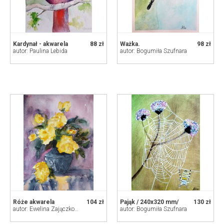
Kardynał - akwarela
88 zł
Ważka.
98 zł
autor: Paulina Lebida
autor: Bogumiła Szufnara
Róże akwarela
104 zł
Pająk / 240x320 mm/
130 zł
autor: Ewelina Zajączkowska
autor: Bogumiła Szufnara