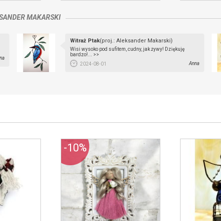
SANDER MAKARSKI
Witraż Ptak
(proj.: Aleksander Makarski)
Wisi wysoko pod sufitem, cudny, jak żywy! Dziękuję
bardzo!... >>
na
Anna
2024-08-01
-10%