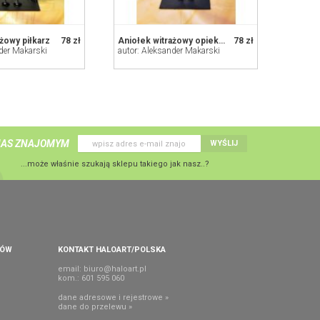
żowy piłkarz
78 zł
Aniołek witrażowy opiekun domu
78 zł
der Makarski
autor: Aleksander Makarski
NAS ZNAJOMYM
WYŚLIJ
...może właśnie szukają sklepu takiego jak nasz..?
PÓW
KONTAKT HALOART/POLSKA
email:
biuro@haloart.pl
kom.: 601 595 060
dane adresowe i rejestrowe »
dane do przelewu »