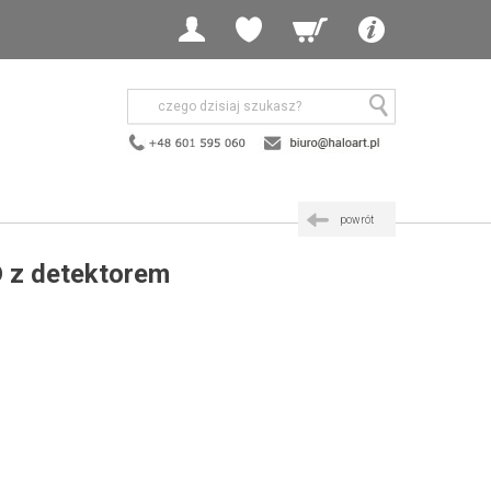
powrót
D z detektorem