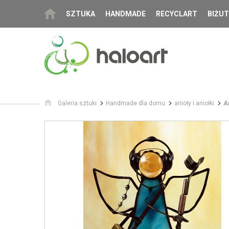
SZTUKA
HANDMADE
RECYCLART
BIŻUT
Galeria sztuki
Handmade dla domu
anioły i aniołki
A