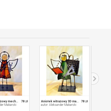
Aniołek witrażowy mechanik
78 zł
Aniołek witrażowy 3D matematyk
78 zł
der Makarski
autor: Aleksander Makarski
autor: 