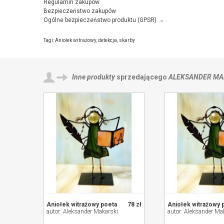
Regulamin zakupów
Bezpieczeństwo zakupów
Ogólne bezpieczeństwo produktu (GPSR)
Producent towaru i podmiot odpowiedzialny za produkt:
Aleksander Makarski FAMA, Osiedlowa 32/7, 26-600 Radom,
kon
Tagi:
Aniołek witrażowy
,
detekcja
,
skarby
Inne produkty
sprzedającego
ALEKSANDER MA
Aniołek witrażowy poeta
78 zł
Aniołek witrażowy 
autor: Aleksander Makarski
autor: Aleksander Ma