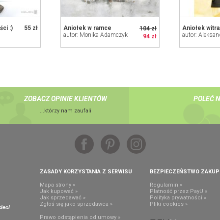
ci :)
55 zł
Aniołek w ramce
Aniołek witra
104 zł
autor: Monika Adamczyk
autor: Aleksan
94 zł
ZOBACZ OPINIE KLIENTÓW
POLEĆ 
...którzy nam zaufali
ZASADY KORZYSTANIA Z SERWISU
BEZPIECZEŃSTWO ZAKU
Mapa strony »
Regulamin »
Jak kupować »
Płatność przez PayU »
Jak sprzedawać »
Polityka prywatności »
,
Zgłoś się jako sprzedawca »
Pliki cookies »
ieci
Prawo odstąpienia od umowy »