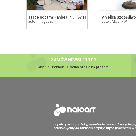
serce oddamy - aniołki na prezent, na szczęcie, z masy solnej, rękodzieło
57 zł
Anielica Szczęśliwoś
autor: magosza
autor: Moje MW
ZAMÓW NEWSLETTER
...aby nie umknęła Ci żadna okazja na prezent !
popularyzujemy sztukę, rękodzieło i ideę art recyclingu
przekonujemy do zakupów artystycznych produktów w s