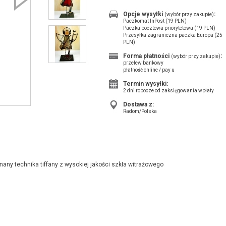
Opcje wysyłki
:
(wybór przy zakupie)
Paczkomat InPost (19 PLN)
Paczka pocztowa priorytetowa (19 PLN)
Przesyłka zagraniczna paczka Europa (25
PLN)
Forma płatności
:
(wybór przy zakupie)
przelew bankowy
płatność online / pay u
Termin wysyłki:
2 dni robocze od zaksięgowania wpłaty
Dostawa z:
Radom/Polska
any technika tiffany z wysokiej jakości szkła witrażowego