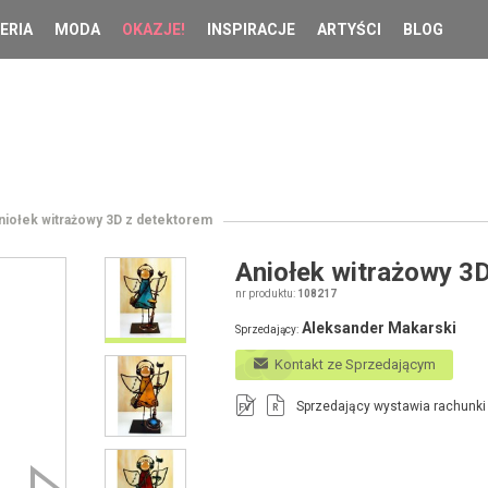
ERIA
MODA
OKAZJE!
INSPIRACJE
ARTYŚCI
BLOG
niołek witrażowy 3D z detektorem
Aniołek witrażowy 3
nr produktu:
108217
Aleksander Makarski
Sprzedający:
Kontakt ze Sprzedającym
Sprzedający wystawia rachunki
FV
R