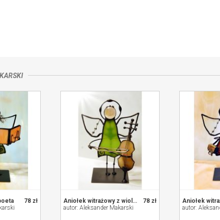
takt ze sprzedającym
KARSKI
poeta
78 zł
Aniołek witrażowy z wiolonczelą
78 zł
karski
autor: Aleksander Makarski
autor: Aleksan