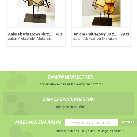
Aniołek witrażowy skrzypek
78 zł
Aniołek witrażowy 3D z kontrabasem
78 zł
autor: Aleksander Makarski
autor: Aleksander Makarski
ZAMÓW NEWSLETTER
...aby nie umknęła Ci żadna okazja na prezent !
ZOBACZ OPINIE KLIENTÓW
...którzy nam zaufali
POLEĆ NAS ZNAJOMYM
WYŚLIJ
...może właśnie szukają sklepu takiego jak nasz..?