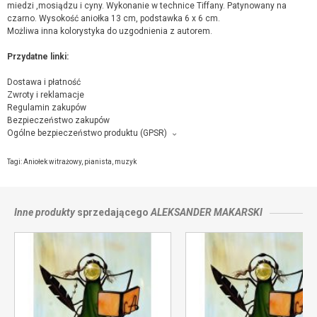
miedzi ,mosiądzu i cyny. Wykonanie w technice Tiffany. Patynowany na
czarno. Wysokość aniołka 13 cm, podstawka 6 x 6 cm.
Możliwa inna kolorystyka do uzgodnienia z autorem.
Przydatne linki:
Dostawa i płatność
Zwroty i reklamacje
Regulamin zakupów
Bezpieczeństwo zakupów
Ogólne bezpieczeństwo produktu (GPSR)
Producent towaru i podmiot odpowiedzialny za produkt:
Aleksander Makarski FAMA, Osiedlowa 32/7, 26-600 Radom,
kontakt ze
Tagi:
Aniołek witrażowy
,
pianista
,
muzyk
sprzedającym
Inne produkty
sprzedającego
ALEKSANDER MAKARSKI