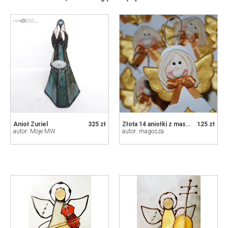
Anioł Zuriel
325 zł
Złota 14 aniołki z masy solnej, prezent dla gości
125 zł
autor: Moje MW
autor: magosza