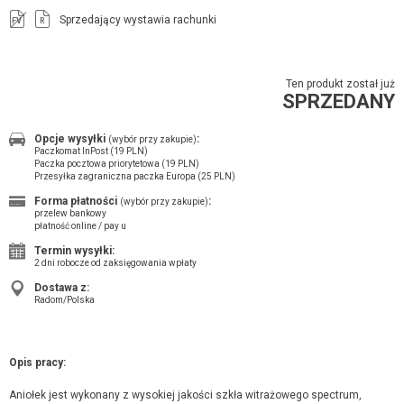
Sprzedający wystawia rachunki
FV
R
Ten produkt został już
SPRZEDANY
Opcje wysyłki
:
(wybór przy zakupie)
Paczkomat InPost (19 PLN)
Paczka pocztowa priorytetowa (19 PLN)
Przesyłka zagraniczna paczka Europa (25 PLN)
Forma płatności
:
(wybór przy zakupie)
przelew bankowy
płatność online / pay u
Termin wysyłki:
2 dni robocze od zaksięgowania wpłaty
Dostawa z:
Radom/Polska
Opis pracy:
Aniołek jest wykonany z wysokiej jakości szkła witrażowego spectrum,