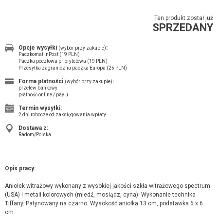
Ten produkt został już
SPRZEDANY
Opcje wysyłki
:
(wybór przy zakupie)
Paczkomat InPost (19 PLN)
Paczka pocztowa priorytetowa (19 PLN)
Przesyłka zagraniczna paczka Europa (25 PLN)
Forma płatności
:
(wybór przy zakupie)
przelew bankowy
płatność online / pay u
Termin wysyłki:
2 dni robocze od zaksięgowania wpłaty
Dostawa z:
Radom/Polska
Opis pracy:
Aniołek witrażowy wykonany z wysokiej jakości szkła witrażowego spectrum
(USA) i metali kolorowych (miedź, mosiądz, cyna). Wykonanie technika
Tiffany. Patynowany na czarno. Wysokość aniołka 13 cm, podstawka 6 x 6
cm.