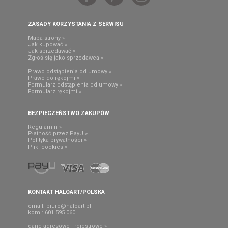
ZASADY KORZYSTANIA Z SERWISU
Mapa strony »
Jak kupować »
Jak sprzedawać »
Zgłoś się jako sprzedawca »
Prawo odstąpienia od umowy »
Prawo do rękojmi »
Formularz odstąpienia od umowy »
Formularz rękojmi »
BEZPIECZEŃSTWO ZAKUPÓW
Regulamin »
Płatność przez PayU »
Polityka prywatności »
Pliki cookies »
KONTAKT HALOART/POLSKA
email:
biuro@haloart.pl
kom.: 601 595 060
dane adresowe i rejestrowe »