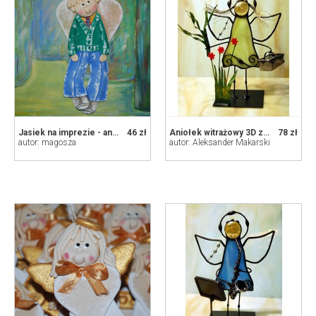
Jasiek na imprezie - aniołek z masy solnej, prezent, dekoracja
46 zł
Aniołek witrażowy 3D zielarka
78 zł
autor: magosza
autor: Aleksander Makarski