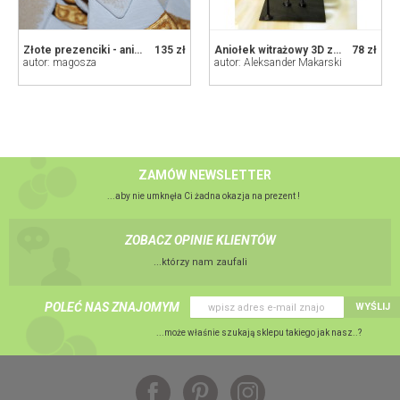
Złote prezenciki - aniołki z dedykacją, prezent, dekoracja
135 zł
Aniołek witrażowy 3D z saksofonem
78 zł
autor: magosza
autor: Aleksander Makarski
ZAMÓW NEWSLETTER
...aby nie umknęła Ci żadna okazja na prezent !
ZOBACZ OPINIE KLIENTÓW
...którzy nam zaufali
POLEĆ NAS ZNAJOMYM
WYŚLIJ
...może właśnie szukają sklepu takiego jak nasz..?