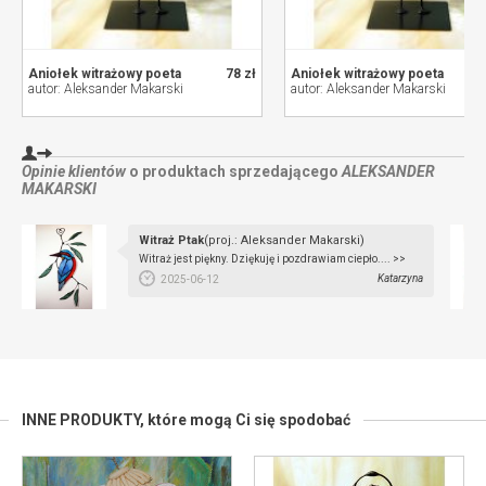
Aniołek witrażowy poeta
78 zł
Aniołek witrażowy poeta
autor: Aleksander Makarski
autor: Aleksander Makarski
Opinie klientów
o produktach sprzedającego
ALEKSANDER
MAKARSKI
Witraż Ptak
(proj.: Aleksander Makarski)
Witraż jest piękny. Dziękuję i pozdrawiam ciepło.... >>
Katarzyna
2025-06-12
INNE PRODUKTY,
które mogą Ci się spodobać