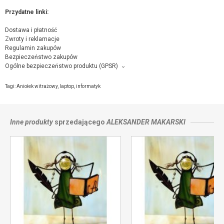
Przydatne linki:
Dostawa i płatność
Zwroty i reklamacje
Regulamin zakupów
Bezpieczeństwo zakupów
Ogólne bezpieczeństwo produktu (GPSR)
Producent towaru i podmiot odpowiedzialny za produkt:
Aleksander Makarski FAMA, Osiedlowa 32/7, 26-600 Radom,
kontakt ze
Tagi:
Aniołek witrażowy
,
laptop
,
informatyk
sprzedającym
Inne produkty
sprzedającego
ALEKSANDER MAKARSKI