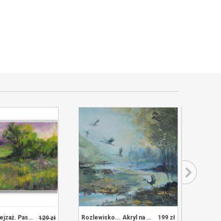
-10
Letnia łąka. Pejzaż. Pastel sucha
Rozlewisko... Akryl na płótnie
199 zł
129 zł