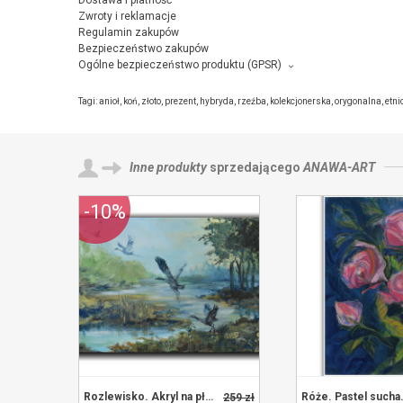
Dostawa i płatność
Zwroty i reklamacje
Regulamin zakupów
Bezpieczeństwo zakupów
Ogólne bezpieczeństwo produktu (GPSR)
Producent towaru i podmiot odpowiedzialny za produkt:
Anawa-art, ul. mieszka I 6/20, 26-340 drzewica,
kontakt ze sprz
Tagi:
anioł
,
koń
,
złoto
,
prezent
,
hybryda
,
rzeźba
,
kolekcjonerska
,
orygonalna
,
etni
Inne produkty
sprzedającego
ANAWA-ART
-10%
Rozlewisko. Akryl na płótnie.
Róże. Pastel sucha
259 zł