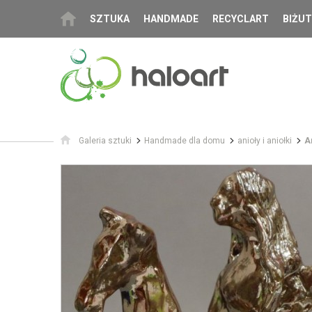
SZTUKA
HANDMADE
RECYCLART
BIŻUT
Galeria sztuki
Handmade dla domu
anioły i aniołki
A