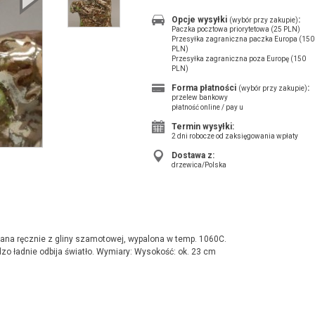
Opcje wysyłki
:
(wybór przy zakupie)
Paczka pocztowa priorytetowa (25 PLN)
Przesyłka zagraniczna paczka Europa (150
PLN)
Przesyłka zagraniczna poza Europę (150
PLN)
Forma płatności
:
(wybór przy zakupie)
przelew bankowy
płatność online / pay u
Termin wysyłki:
2 dni robocze od zaksięgowania wpłaty
Dostawa z:
drzewica/Polska
onana ręcznie z gliny szamotowej, wypalona w temp. 1060C.
dzo ładnie odbija światło. Wymiary: Wysokość: ok. 23 cm