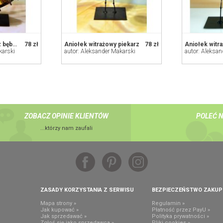
Aniołek witrażowy z bębenkiem
78 zł
Aniołek witrażowy piekarz
78 zł
karski
autor: Aleksander Makarski
autor: Aleksan
ZOBACZ OPINIE KLIENTÓW
POLEĆ 
...którzy nam zaufali
ZASADY KORZYSTANIA Z SERWISU
BEZPIECZEŃSTWO ZAKU
Mapa strony »
Regulamin »
Jak kupować »
Płatność przez PayU »
Jak sprzedawać »
Polityka prywatności »
,
Zgłoś się jako sprzedawca »
Pliki cookies »