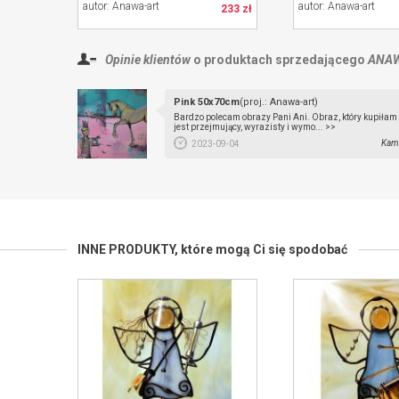
autor: Anawa-art
autor: Anawa-art
233 zł
Opinie klientów
o produktach sprzedającego
ANA
Pink 50x70cm
(proj.: Anawa-art)
Bardzo polecam obrazy Pani Ani. Obraz, który kupiłam
jest przejmujący, wyrazisty i wymo... >>
Kami
2023-09-04
INNE PRODUKTY,
które mogą Ci się spodobać