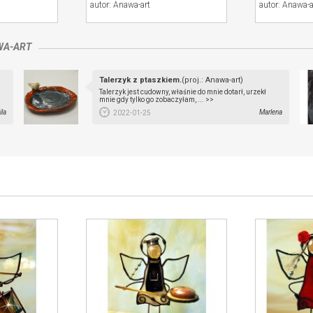
autor: Anawa-art
autor: Anawa-a
WA-ART
Talerzyk z ptaszkiem.
(proj.: Anawa-art)
Talerzyk jest cudowny, właśnie do mnie dotarł, urzekł
mnie gdy tylko go zobaczyłam, ... >>
la
Marlena
2022-01-25