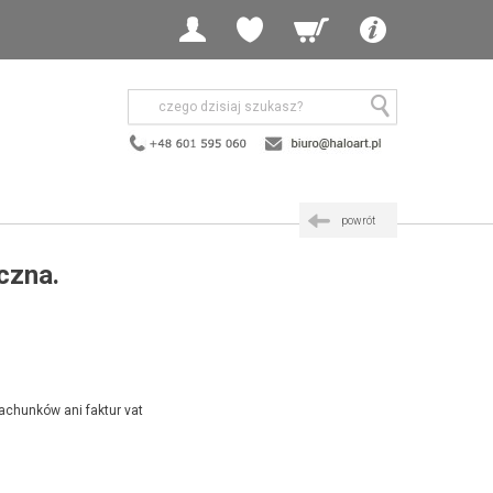
powrót
czna.
achunków ani faktur vat