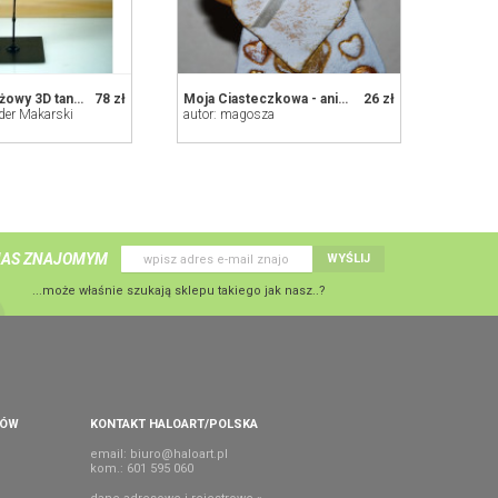
Aniołek witrażowy 3D tancerka flamenco
78 zł
Moja Ciasteczkowa - aniołek na prezent, na szczęcie, z masy solnej
26 zł
der Makarski
autor: magosza
NAS ZNAJOMYM
WYŚLIJ
...może właśnie szukają sklepu takiego jak nasz..?
PÓW
KONTAKT HALOART/POLSKA
email:
biuro@haloart.pl
kom.: 601 595 060