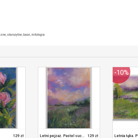
edającym
czne
,
starożytne
,
baśń
,
mitologia
-10%
.
129 zł
Letni pejzaż. Pastel sucha.
129 zł