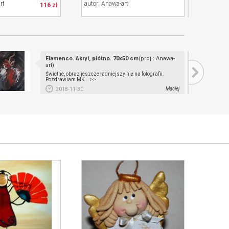
rt
autor: Anawa-art
autor: 
116 zł
Flamenco. Akryl, płótno. 70x50 cm
(proj.: Anawa-
art)
Świetne, obraz jeszcze ładniejszy niż na fotografii.
Pozdrawiam MK... >>
Maciej
2018-11-30