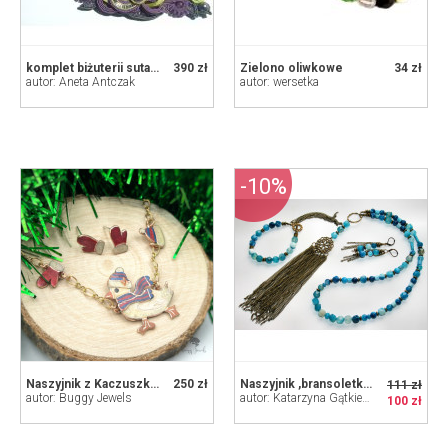
komplet biżuterii sutasz
390 zł
Zielono oliwkowe
34 zł
autor: Aneta Antczak
autor: wersetka
-10%
Naszyjnik z Kaczuszką Oraz Kolczyki Rękawiczki
250 zł
Naszyjnik ,bransoletkai kolczyki -komplet
111 zł
autor: Buggy Jewels
autor: Katarzyna Gątkiewicz
100 zł