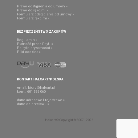
Prawo odstąpienia od umowy »
Prawo do rękojmi »
Formularz odstąpienia od umowy »
Formularz rękojmi »
BEZPIECZEŃSTWO ZAKUPÓW
Regulamin »
Płatność przez PayU »
Polityka prywatności »
Pliki cookies »
KONTAKT HALOART/POLSKA
email:
biuro@haloart.pl
kom.: 601 595 060
dane adresowe i rejestrowe »
dane do przelewu »
Haloart © Copyright © 2007 - 2026