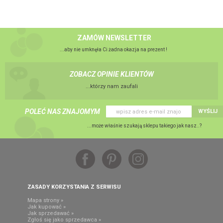
ZAMÓW NEWSLETTER
...aby nie umknęła Ci żadna okazja na prezent !
ZOBACZ OPINIE KLIENTÓW
...którzy nam zaufali
POLEĆ NAS ZNAJOMYM
WYŚLIJ
...może właśnie szukają sklepu takiego jak nasz..?
ZASADY KORZYSTANIA Z SERWISU
Mapa strony »
Jak kupować »
Jak sprzedawać »
Zgłoś się jako sprzedawca »