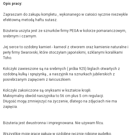
Opis pracy:
Zapraszam do zakupu kompletu , wykonanego w całości ręcznie niezwykle
efektowną metodą haftu sutasz.
Biżuteria uszyta jest ze sznurków firmy PEGA w kolorze pomarańczowym,
srebrnym i czarnym.
Jej serce to ozdobny kamień - karneol z otworem oraz kamienie naturalne i
perły firmy Swarovski, które otoczyłam japońskimi, szklanymi koralikami
Toho.
Kolczyki zawieszone są na srebrnych ( próba 925) biglach otwartych z
ozdobną kulką i sprężynką , a naszyjnik na sznurkach jubilerskich z
posrebrzanym zapięciem z łańcuszkiem.
Kolczyki zakończone są onyksami w kształcie kropli.
Maksymalny obwód naszyjnika to 56 cm plus 5 cm regulacji.
Długość mogę zmniejszyć na życzenie, dlatego na zdjęciach nie ma
zapięcia.
Biżuteria jest dwustronna i impregnowana. Nie używam filcu.
Wszystkie moje prace pakuję w ozdobne ręcznie robione pudełko.