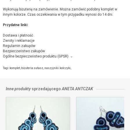
Wykonuję biżuterię na zamówienie. Można zamówić podobny komplet w
innym kolorze. Czas oczekiwania w tym przypadku wynosi do 14 dni.
Przydatne linki:
Dostawa i płatność
Zwroty i reklamacje
Regulamin zakupów
Bezpieczeństwo zakupów
Ogólne bezpieczeństwo produktu (GPSR)
Producent towaru i podmiot odpowiedzialny za produkt:
Aneta Antczak, ul. Dąbrówki 4m8, 05-300 Mińsk Mazowiecki,
kontakt ze
Tagi:
komplet
,
biżuteria sutasz
,
naszyjnik i kolczyki
,
sprzedającym
Inne produkty
sprzedającego
ANETA ANTCZAK