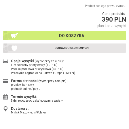
Produkt podlega prawu zwrotu.
Cena produktu:
390 PLN
plus koszt wysyłki
DO KOSZYKA
DODAJ DO ULUBIONYCH
Opcje wysyłki
:
(wybór przy zakupie)
List polecony priorytetowy (10 PLN)
Paczka pocztowa priorytetowa (15 PLN)
Przesyłka zagraniczna listowa Europa (16 PLN)
Forma płatności
:
(wybór przy zakupie)
przelew bankowy
płatność online / pay u
Termin wysyłki:
5 dni robocze od zaksięgowania wpłaty
Dostawa z:
Mińsk Mazowiecki/Polska