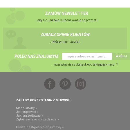
ZAMÓW NEWSLETTER
...aby nie umknęła Ci żadna okazja na prezent !
ZOBACZ OPINIE KLIENTÓW
...którzy nam zaufali
POLEĆ NAS ZNAJOMYM
WYŚLIJ
...może właśnie szukają sklepu takiego jak nasz..?
ZASADY KORZYSTANIA Z SERWISU
Mapa strony »
Jak kupować »
Jak sprzedawać »
Zgłoś się jako sprzedawca »
Prawo odstąpienia od umowy »