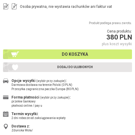
Osoba prywatna, nie wystawia rachunków ani faktur vat
FV
R
Produkt podlega prawu zwrotu.
Cena produktu:
380 PLN
plus koszt wysyłki
DO KOSZYKA
DODAJ DO ULUBIONYCH
Opcje wysyłki
:
(wybór przy zakupie)
Darmowa dostawa na terenie Polski (0 PLN)
Przesyłka zagraniczna paczka Europa (80 PLN)
Forma płatności
:
(wybór przy zakupie)
przelew bankowy
płatność online / pay u
Termin wysyłki:
2 dni robocze od zaksięgowania wpłaty
Dostawa z:
Zduńska Wola/