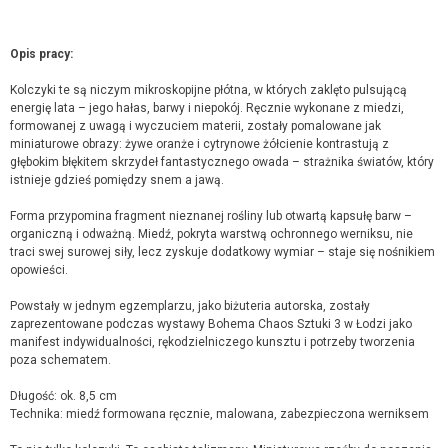
Opis pracy:
Kolczyki te są niczym mikroskopijne płótna, w których zaklęto pulsującą
energię lata – jego hałas, barwy i niepokój. Ręcznie wykonane z miedzi,
formowanej z uwagą i wyczuciem materii, zostały pomalowane jak
miniaturowe obrazy: żywe oranże i cytrynowe żółcienie kontrastują z
głębokim błękitem skrzydeł fantastycznego owada – strażnika światów, który
istnieje gdzieś pomiędzy snem a jawą.
Forma przypomina fragment nieznanej rośliny lub otwartą kapsułę barw –
organiczną i odważną. Miedź, pokryta warstwą ochronnego werniksu, nie
traci swej surowej siły, lecz zyskuje dodatkowy wymiar – staje się nośnikiem
opowieści.
Powstały w jednym egzemplarzu, jako biżuteria autorska, zostały
zaprezentowane podczas wystawy Bohema Chaos Sztuki 3 w Łodzi jako
manifest indywidualności, rękodzielniczego kunsztu i potrzeby tworzenia
poza schematem.
Długość: ok. 8,5 cm
Technika: miedź formowana ręcznie, malowana, zabezpieczona werniksem