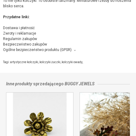
To nie tylko kolczyki. To osobiste talizmany. Miniaturowe rzeźby do noszenia
blisko serca.
Przydatne linki:
Dostawa i płatność
Zwroty i reklamacje
Regulamin zakupów
Bezpieczeństwo zakupów
Ogólne bezpieczeństwo produktu (GPSR)
Producent towaru i podmiot odpowiedzialny za produkt:
Buggy Jewels, Gierymskiego, 2/17, 98-220 Zduńska Wola,
kontakt ze
Tagi:
artystyczne kolczyki
,
kolczyki żuczki
,
kolczyki owady
,
sprzedającym
Inne produkty
sprzedającego
BUGGY JEWELS