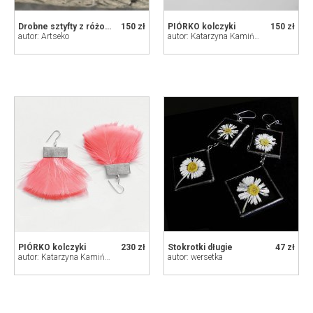
Drobne sztyfty z różowym kamieniem d158
150 zł
PIÓRKO kolczyki
150 zł
autor: Artseko
autor: Katarzyna Kamińska - ART
PIÓRKO kolczyki
230 zł
Stokrotki długie
47 zł
autor: Katarzyna Kamińska - ART
autor: wersetka