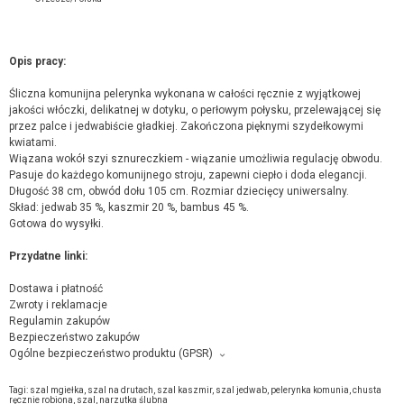
Opis pracy:
Śliczna komunijna pelerynka wykonana w całości ręcznie z wyjątkowej
jakości włóczki, delikatnej w dotyku, o perłowym połysku, przelewającej się
przez palce i jedwabiście gładkiej. Zakończona pięknymi szydełkowymi
kwiatami.
Wiązana wokół szyi sznureczkiem - wiązanie umożliwia regulację obwodu.
Pasuje do każdego komunijnego stroju, zapewni ciepło i doda elegancji.
Długość 38 cm, obwód dołu 105 cm. Rozmiar dziecięcy uniwersalny.
Skład: jedwab 35 %, kaszmir 20 %, bambus 45 %.
Gotowa do wysyłki.
Przydatne linki:
Dostawa i płatność
Zwroty i reklamacje
Regulamin zakupów
Bezpieczeństwo zakupów
Ogólne bezpieczeństwo produktu (GPSR)
Producent towaru i podmiot odpowiedzialny za produkt:
ArteDania Danuta Zgoł, Norwida 1, 43-188 Orzesze,
kontakt ze sprzedającym
Tagi:
szal mgiełka
,
szal na drutach
,
szal kaszmir
,
szal jedwab
,
pelerynka komunia
,
chusta
ręcznie robiona
,
szal
,
narzutka ślubna