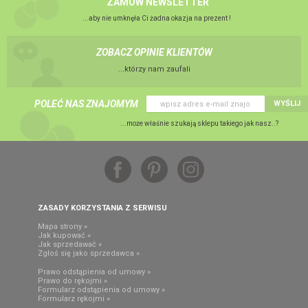
ZAMÓW NEWSLETTER
...aby nie umknęła Ci żadna okazja na prezent !
ZOBACZ OPINIE KLIENTÓW
...którzy nam zaufali
POLEĆ NAS ZNAJOMYM
WYŚLIJ
...może właśnie szukają sklepu takiego jak nasz..?
ZASADY KORZYSTANIA Z SERWISU
Mapa strony »
Jak kupować »
Jak sprzedawać »
Zgłoś się jako sprzedawca »
Prawo odstąpienia od umowy »
Prawo do rękojmi »
Formularz odstąpienia od umowy »
Formularz rękojmi »