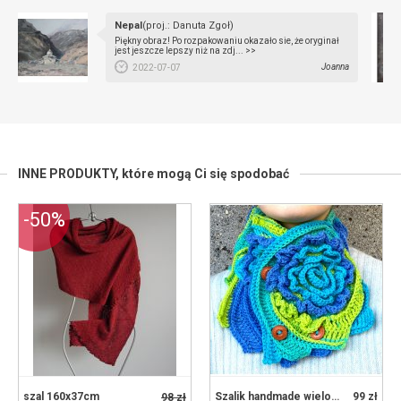
Nepal
(proj.: Danuta Zgoł)
Piękny obraz! Po rozpakowaniu okazało sie, że oryginał
jest jeszcze lepszy niż na zdj... >>
Joanna
2022-07-07
INNE PRODUKTY,
które mogą Ci się spodobać
-50%
szal 160x37cm
Szalik handmade wielokolorowy Karaibski turkus
99 zł
98 zł