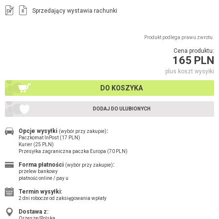
Sprzedający wystawia rachunki
FV
R
Produkt podlega prawu zwrotu.
Cena produktu:
165 PLN
plus koszt wysyłki
DO KOSZYKA
DODAJ DO ULUBIONYCH
Opcje wysyłki
:
(wybór przy zakupie)
Paczkomat InPost (17 PLN)
Kurier (25 PLN)
Przesyłka zagraniczna paczka Europa (70 PLN)
Forma płatności
:
(wybór przy zakupie)
przelew bankowy
płatność online / pay u
Termin wysyłki:
2 dni robocze od zaksięgowania wpłaty
Dostawa z:
Orzesze/Polska