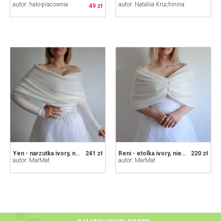
autor: halo-pracownia
autor: Nataliia Kruchinina
49 zł
Yen - narzutka ivory, nie tylko ślubna
241 zł
Reni - etolka ivory, nie tylko ślubna
220 zł
autor: MarMat
autor: MarMat