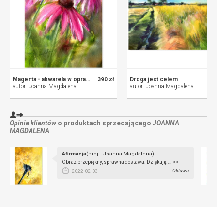
Magenta - akwarela w oprawie
390 zł
Droga jest celem
autor: Joanna Magdalena
autor: Joanna Magdalena
Opinie klientów
o produktach sprzedającego
JOANNA
MAGDALENA
Afirmacja
(proj.: Joanna Magdalena)
Obraz przepiękny, sprawna dostawa. Dziękuję!... >>
Oktawia
2022-02-03