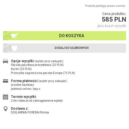
Produkt podlega prawu zwrotu.
Cena produktu:
585 PLN
plus koszt wysyłki
DO KOSZYKA
DODAJ DO ULUBIONYCH
Opcje wysyłki
:
(wybór przy zakupie)
Paczka pocztowa priorytetowa (25 PLN)
Kurier (25 PLN)
Przesyłka zagraniczna paczka Europa (75 PLN)
Forma płatności
:
(wybór przy zakupie)
przelew bankowy
płatność online / pay u
Termin wysyłki:
2 dni robocze od zaksięgowania wpłaty
Dostawa z:
SZKLARSKA POREBA/Polska