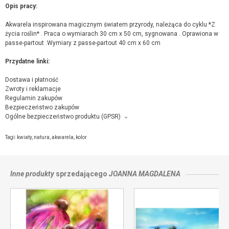
Opis pracy:
Akwarela inspirowana magicznym światem przyrody, należąca do cyklu *Z
życia roślin* . Praca o wymiarach 30 cm x 50 cm, sygnowana . Oprawiona w
passe-partout .Wymiary z passe-partout 40 cm x 60 cm
Przydatne linki:
Dostawa i płatność
Zwroty i reklamacje
Regulamin zakupów
Bezpieczeństwo zakupów
Ogólne bezpieczeństwo produktu (GPSR)
Producent towaru i podmiot odpowiedzialny za produkt:
ŚWIAT SZTUK PIĘKNYCH Joanna Magdalena , Osiedle Huty 6 A, 58-580
Tagi:
kwiaty
,
natura
,
akwarela
,
kolor
SZKLARSKA PORĘBA,
kontakt ze sprzedającym
Inne produkty
sprzedającego
JOANNA MAGDALENA