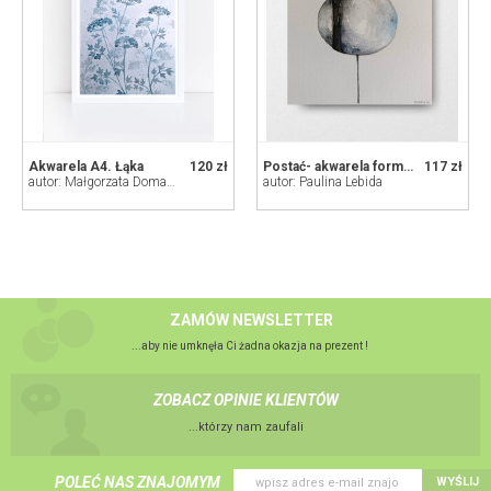
Akwarela A4. Łąka
120 zł
Postać- akwarela formatu 20/20 cm
117 zł
autor: Małgorzata Domańska ART
autor: Paulina Lebida
ZAMÓW NEWSLETTER
...aby nie umknęła Ci żadna okazja na prezent !
ZOBACZ OPINIE KLIENTÓW
...którzy nam zaufali
POLEĆ NAS ZNAJOMYM
WYŚLIJ