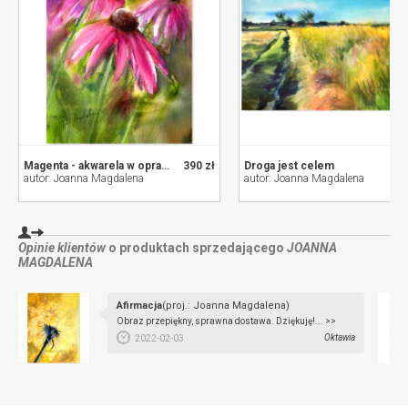
Magenta - akwarela w oprawie
390 zł
Droga jest celem
autor: Joanna Magdalena
autor: Joanna Magdalena
Opinie klientów
o produktach sprzedającego
JOANNA
MAGDALENA
Afirmacja
(proj.: Joanna Magdalena)
Obraz przepiękny, sprawna dostawa. Dziękuję!... >>
Oktawia
2022-02-03