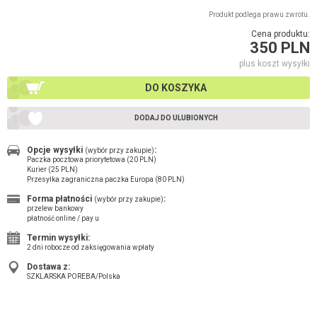
Produkt podlega prawu zwrotu.
Cena produktu:
350 PLN
plus koszt wysyłki
DO KOSZYKA
DODAJ DO ULUBIONYCH
Opcje wysyłki
:
(wybór przy zakupie)
Paczka pocztowa priorytetowa (20 PLN)
Kurier (25 PLN)
Przesyłka zagraniczna paczka Europa (80 PLN)
Forma płatności
:
(wybór przy zakupie)
przelew bankowy
płatność online / pay u
Termin wysyłki:
2 dni robocze od zaksięgowania wpłaty
Dostawa z:
SZKLARSKA POREBA/Polska