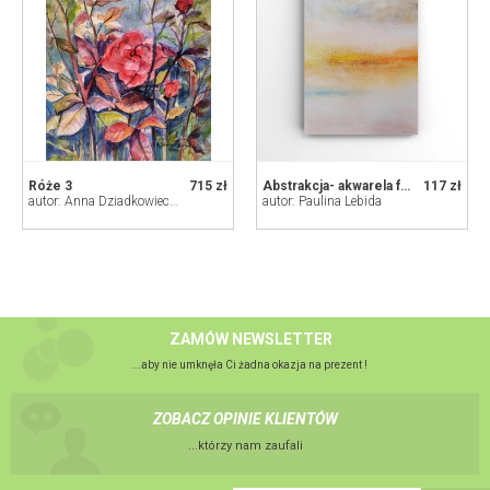
Róże 3
715 zł
Abstrakcja- akwarela formatu 32/24 cm
117 zł
autor: Anna Dziadkowiec-Bisztyga
autor: Paulina Lebida
ZAMÓW NEWSLETTER
...aby nie umknęła Ci żadna okazja na prezent !
ZOBACZ OPINIE KLIENTÓW
...którzy nam zaufali