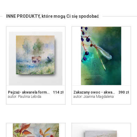
INNE PRODUKTY,
które mogą Ci się spodobać
Pejzaż- akwarela formatu 20/20 cm
114 zł
Zakazany owoc - akwarela w oprawie
390 zł
autor: Paulina Lebida
autor: Joanna Magdalena