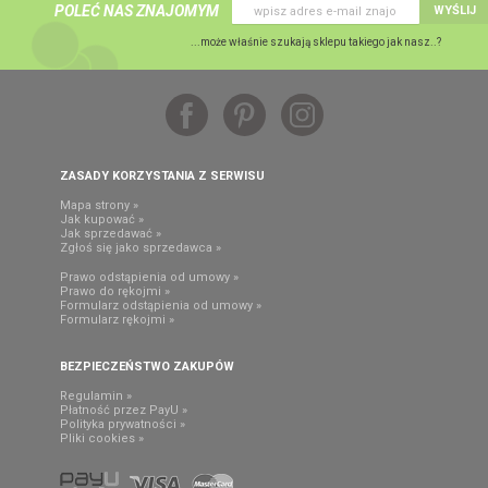
POLEĆ NAS ZNAJOMYM
WYŚLIJ
...może właśnie szukają sklepu takiego jak nasz..?
ZASADY KORZYSTANIA Z SERWISU
Mapa strony »
Jak kupować »
Jak sprzedawać »
Zgłoś się jako sprzedawca »
Prawo odstąpienia od umowy »
Prawo do rękojmi »
Formularz odstąpienia od umowy »
Formularz rękojmi »
BEZPIECZEŃSTWO ZAKUPÓW
Regulamin »
Płatność przez PayU »
Polityka prywatności »
Pliki cookies »