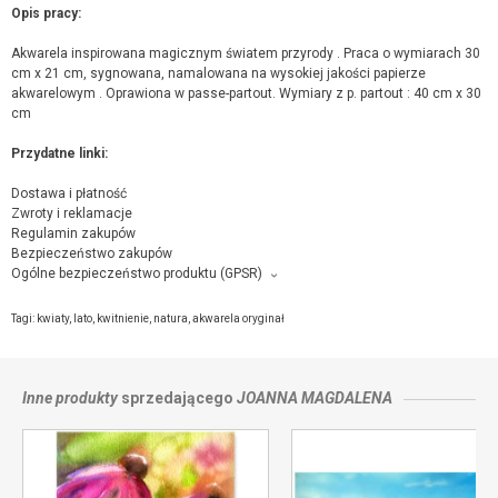
Opis pracy:
Akwarela inspirowana magicznym światem przyrody . Praca o wymiarach 30
cm x 21 cm, sygnowana, namalowana na wysokiej jakości papierze
akwarelowym . Oprawiona w passe-partout. Wymiary z p. partout : 40 cm x 30
cm
Przydatne linki:
Dostawa i płatność
Zwroty i reklamacje
Regulamin zakupów
Bezpieczeństwo zakupów
Ogólne bezpieczeństwo produktu (GPSR)
Producent towaru i podmiot odpowiedzialny za produkt:
ŚWIAT SZTUK PIĘKNYCH Joanna Magdalena , Osiedle Huty 6 A, 58-580
Tagi:
kwiaty
,
lato
,
kwitnienie
,
natura
,
akwarela oryginał
SZKLARSKA PORĘBA,
kontakt ze sprzedającym
Inne produkty
sprzedającego
JOANNA MAGDALENA