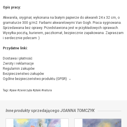
Opis pracy:
Akwarela, oryginał, wykonana na białym papierze do akwareli 24 x 32 cm, o
gramaturze 300 g/m2. Farbami akwarelowymi Van Gogh. Praca sygnowana.
Sprzedawana bez oprawy. Przedstawiona jest w przykładowych oprawach.
Wysyłka pocztą, kurierem, paczkomat, bezpiecznie zapakowana. Zapraszam
i serdecznie polecam :)
Przydatne linki:
Dostawa i płatność
Zwroty i reklamacje
Regulamin zakupów
Bezpieczeństwo zakupów
Ogólne bezpieczeństwo produktu (GPSR)
Producent towaru i podmiot odpowiedzialny za produkt:
Joanna Tomczyk, Ul. Michała Drzymały 9 , 22-400 Zamość,
kontakt ze
Tagi:
#paw #zwierzęta #ptaki #natura
sprzedającym
Inne produkty
sprzedającego
JOANNA TOMCZYK