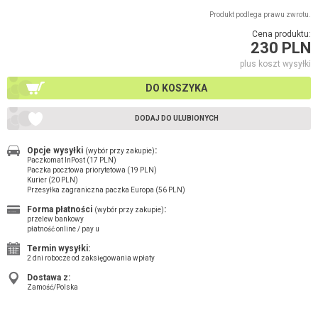
Produkt podlega prawu zwrotu.
Cena produktu:
230 PLN
plus koszt wysyłki
DO KOSZYKA
DODAJ DO ULUBIONYCH
Opcje wysyłki
:
(wybór przy zakupie)
Paczkomat InPost (17 PLN)
Paczka pocztowa priorytetowa (19 PLN)
Kurier (20 PLN)
Przesyłka zagraniczna paczka Europa (56 PLN)
Forma płatności
:
(wybór przy zakupie)
przelew bankowy
płatność online / pay u
Termin wysyłki:
2 dni robocze od zaksięgowania wpłaty
Dostawa z:
Zamość/Polska