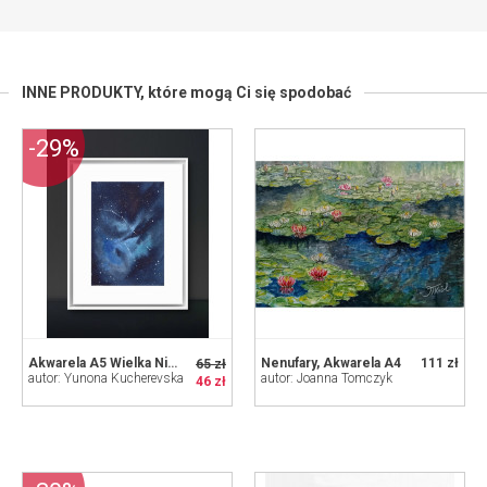
INNE PRODUKTY,
które mogą Ci się spodobać
-29%
Akwarela A5 Wielka Niedźwiedzica
Nenufary, Akwarela A4
111 zł
65 zł
autor: Yunona Kucherevska
autor: Joanna Tomczyk
46 zł