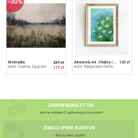
-30%
Mokradła
Akwarela A4. Chabry i rumianki
120 zł
247 zł
autor: Ewelina Zajączkowska
autor: Małgorzata Domańska ART
173 zł
ZAMÓW NEWSLETTER
...aby nie umknęła Ci żadna okazja na prezent !
ZOBACZ OPINIE KLIENTÓW
...którzy nam zaufali