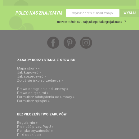
POLEĆ NAS ZNAJOMYM
WYŚLIJ
...może właśnie szukają sklepu takiego jak nasz..?
ZASADY KORZYSTANIA Z SERWISU
Mapa strony »
Jak kupować »
Jak sprzedawać »
Zgłoś się jako sprzedawca »
Prawo odstąpienia od umowy »
Prawo do rękojmi »
Formularz odstąpienia od umowy »
Formularz rękojmi »
BEZPIECZEŃSTWO ZAKUPÓW
Regulamin »
Płatność przez PayU »
Polityka prywatności »
Pliki cookies »