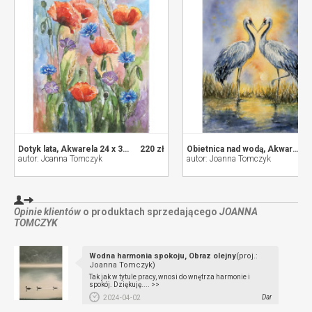
Dotyk lata, Akwarela 24 x 32 cm
220 zł
Obietnica nad wodą, Akwarela 24 x 32 cm
autor: Joanna Tomczyk
autor: Joanna Tomczyk
Opinie klientów
o produktach sprzedającego
JOANNA
TOMCZYK
Wodna harmonia spokoju, Obraz olejny
(proj.:
Joanna Tomczyk)
Tak jak w tytule pracy, wnosi do wnętrza harmonie i
spokój. Dziękuję.... >>
Dar
2024-04-02