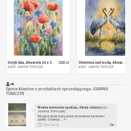
Dotyk lata, Akwarela 24 x 32 cm
220 zł
Obietnica nad wodą, Akwarela 24 x 32 cm
autor: Joanna Tomczyk
autor: Joanna Tomczyk
Opinie klientów
o produktach sprzedającego
JOANNA
TOMCZYK
Wodna harmonia spokoju, Obraz olejny
(proj.:
Joanna Tomczyk)
Tak jak w tytule pracy, wnosi do wnętrza harmonie i
spokój. Dziękuję.... >>
Dar
2024-04-02