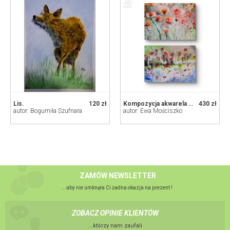
Lis.
120 zł
Kompozycja akwarela Maki polne
430 zł
autor: Bogumiła Szufnara
autor: Ewa Mościszko
ZAMÓW NEWSLETTER
...aby nie umknęła Ci żadna okazja na prezent !
ZOBACZ OPINIE KLIENTÓW
...którzy nam zaufali