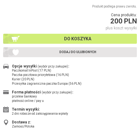
Produkt podlega prawu zwrotu.
Cena produktu:
200 PLN
plus koszt wysyłki
DO KOSZYKA
DODAJ DO ULUBIONYCH
Opcje wysyłki
:
(wybór przy zakupie)
Paczkomat InPost (17 PLN)
Paczka pocztowa priorytetowa (16 PLN)
Kurier (20 PLN)
Przesyłka zagraniczna paczka Europa (56 PLN)
Forma płatności
:
(wybór przy zakupie)
przelew bankowy
płatność online / pay u
Termin wysyłki:
2 dni robocze od zaksięgowania wpłaty
Dostawa z:
Zamość/Polska