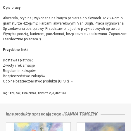
Opis pracy:
Akwarela, oryginał, wykonana na białym papierze do akwareli 32 x 24 cm o
gramaturze 425g/m2. Farbami akwarelowymi Van Gogh. Praca sygnowana.
Sprzedawana bez oprawy. Przedstawiona jest w przykładowych oprawach.
Wysyłka pocztą, kurierem, paczkomat, bezpiecznie zapakowana. Zapraszam
i serdecznie polecam :)
Przydatne linki:
Dostawa i płatność
Zwroty i reklamacje
Regulamin zakupów
Bezpieczeństwo zakupów
Ogólne bezpieczeństwo produktu (GPSR)
Producent towaru i podmiot odpowiedzialny za produkt:
Joanna Tomczyk, Ul. Michała Drzymały 9 , 22-400 Zamość,
kontakt ze
Tagi:
#pejzaż
,
#krajobraz
,
#abstrakcja
,
#natura
sprzedającym
Inne produkty
sprzedającego
JOANNA TOMCZYK