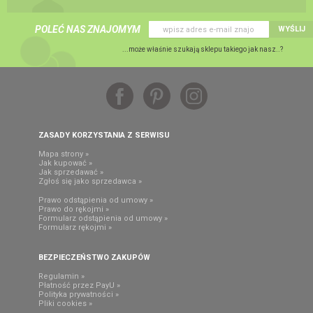
POLEĆ NAS ZNAJOMYM
WYŚLIJ
...może właśnie szukają sklepu takiego jak nasz..?
ZASADY KORZYSTANIA Z SERWISU
Mapa strony »
Jak kupować »
Jak sprzedawać »
Zgłoś się jako sprzedawca »
Prawo odstąpienia od umowy »
Prawo do rękojmi »
Formularz odstąpienia od umowy »
Formularz rękojmi »
BEZPIECZEŃSTWO ZAKUPÓW
Regulamin »
Płatność przez PayU »
Polityka prywatności »
Pliki cookies »