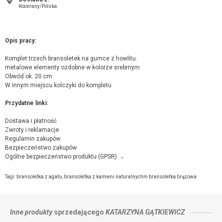
Kocerany/Polska
Opis pracy:
Komplet trzech bransoletek na gumce z howlitu.
metalowe elementy ozdobne w kolorze srebrnym
Obwód ok. 20 cm
W innym miejscu kolczyki do kompletu
Przydatne linki:
Dostawa i płatność
Zwroty i reklamacje
Regulamin zakupów
Bezpieczeństwo zakupów
Ogólne bezpieczeństwo produktu (GPSR)
Producent towaru i podmiot odpowiedzialny za produkt:
Katarzyna Gątkiewicz, ul.Widokowa 10, 05-652 Kocerany,
kontakt ze
Tagi:
bransoletka z agatu
,
bransoletka z kamieni naturalnychm bransoletka brązowa
sprzedającym
Inne produkty
sprzedającego
KATARZYNA GĄTKIEWICZ