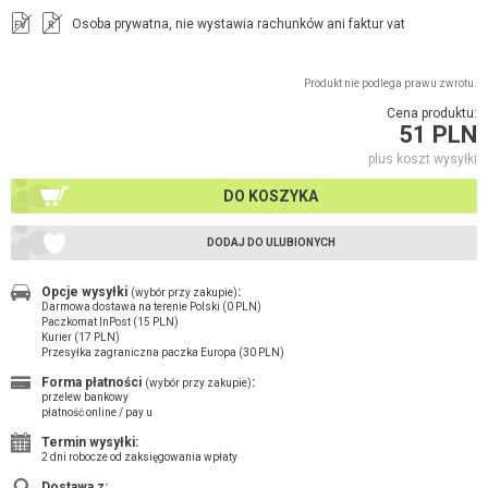
Osoba prywatna, nie wystawia rachunków ani faktur vat
FV
R
Produkt nie podlega prawu zwrotu.
Cena produktu:
51 PLN
plus koszt wysyłki
DO KOSZYKA
DODAJ DO ULUBIONYCH
Opcje wysyłki
:
(wybór przy zakupie)
Darmowa dostawa na terenie Polski (0 PLN)
Paczkomat InPost (15 PLN)
Kurier (17 PLN)
Przesyłka zagraniczna paczka Europa (30 PLN)
Forma płatności
:
(wybór przy zakupie)
przelew bankowy
płatność online / pay u
Termin wysyłki:
2 dni robocze od zaksięgowania wpłaty
Dostawa z: