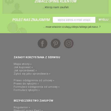
ZOBACZ OPINIE KLIENTÓW
...którzy nam zaufali
POLEĆ NAS ZNAJOMYM
WYŚLIJ
...może właśnie szukają sklepu takiego jak nasz..?
ZASADY KORZYSTANIA Z SERWISU
Mapa strony »
Jak kupować »
Jak sprzedawać »
Zgłoś się jako sprzedawca »
Prawo odstąpienia od umowy »
Prawo do rękojmi »
Formularz odstąpienia od umowy »
Formularz rękojmi »
BEZPIECZEŃSTWO ZAKUPÓW
Regulamin »
Płatność przez PayU »