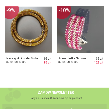
-9%
-10%
Naszyjnik Korale Złote nasz2446
Bransoletka Simona
95 zł
135 zł
autor: unikatart
autor: unikatart
86 zł
122 zł
ZAMÓW NEWSLETTER
...aby nie umknęła Ci żadna okazja na prezent !