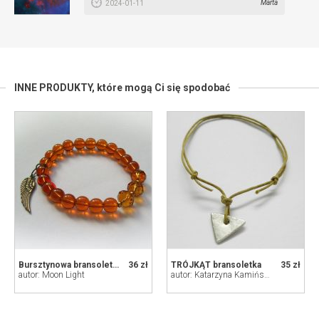
Marta
2024-01-11
INNE PRODUKTY,
które mogą Ci się spodobać
Bursztynowa bransoletka
36 zł
TRÓJKĄT bransoletka
35 zł
autor: Moon Light
autor: Katarzyna Kamińska - ART