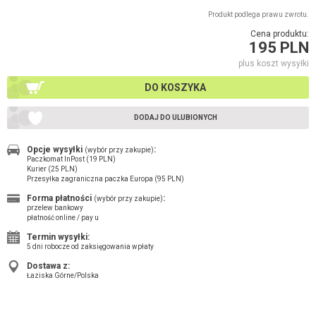
Produkt podlega prawu zwrotu.
Cena produktu:
195 PLN
plus koszt wysyłki
DO KOSZYKA
DODAJ DO ULUBIONYCH
Opcje wysyłki
:
(wybór przy zakupie)
Paczkomat InPost (19 PLN)
Kurier (25 PLN)
Przesyłka zagraniczna paczka Europa (95 PLN)
Forma płatności
:
(wybór przy zakupie)
przelew bankowy
płatność online / pay u
Termin wysyłki:
5 dni robocze od zaksięgowania wpłaty
Dostawa z:
Łaziska Górne/Polska