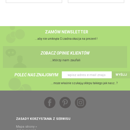
ZAMÓW NEWSLETTER
...aby nie umknęła Ci żadna okazja na prezent !
ZOBACZ OPINIE KLIENTÓW
...którzy nam zaufali
POLEĆ NAS ZNAJOMYM
WYŚLIJ
...może właśnie szukają sklepu takiego jak nasz..?
ZASADY KORZYSTANIA Z SERWISU
Mapa strony »