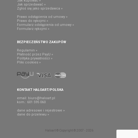
Jak kupować »
Jak sprzedawać »
Zgłoś się jako sprzedawca »
Prawo odstąpienia od umowy »
Prawo do rękojmi »
Formularz odstąpienia od umowy »
Formularz rękojmi »
BEZPIECZEŃSTWO ZAKUPÓW
Regulamin »
Płatność przez PayU »
Polityka prywatności »
Pliki cookies »
KONTAKT HALOART/POLSKA
email:
biuro@haloart.pl
kom.: 601 595 060
dane adresowe i rejestrowe »
dane do przelewu »
Haloart © Copyright © 2007 - 2026