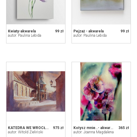
Kwiaty-akwarela
99 zł
Pejzaż - akwarela
99 zł
autor: Paulina Lebida
autor: Paulina Lebida
KATEDRA WE WROCŁAWIU
975 zł
Kołysz mnie..- akwarela w oprawie
365 zł
autor: Witold Zieliński
autor: Joanna Magdalena