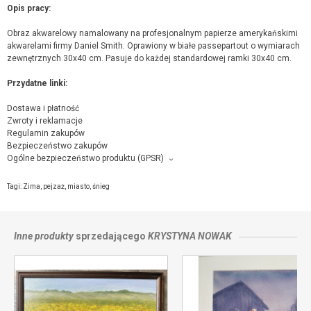
Opis pracy:
Obraz akwarelowy namalowany na profesjonalnym papierze amerykańskimi
akwarelami firmy Daniel Smith. Oprawiony w białe passepartout o wymiarach
zewnętrznych 30x40 cm. Pasuje do każdej standardowej ramki 30x40 cm.
Przydatne linki:
Dostawa i płatność
Zwroty i reklamacje
Regulamin zakupów
Bezpieczeństwo zakupów
Ogólne bezpieczeństwo produktu (GPSR)
Producent towaru i podmiot odpowiedzialny za produkt:
Krystyna Nowak, ul. Sosnowa 8, 43-170 Łaziska Górne,
kontakt ze
Tagi:
Zima
,
pejzaż
,
miasto
,
śnieg
sprzedającym
Inne produkty
sprzedającego
KRYSTYNA NOWAK