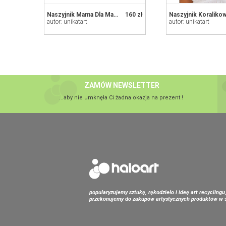
Naszyjnik Mama Dla Mamy Korale Długie Czerwone
160 zł
autor: unikatart
autor: unikatart
ZAMÓW NEWSLETTER
...aby nie umknęła Ci żadna okazja na prezent !
popularyzujemy sztukę, rękodzieło i ideę art recyclingu
przekonujemy do zakupów artystycznych produktów w s