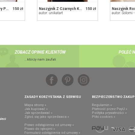
Naszyjnik Koralikowy Patyczaki Lila
150 zł
Naszyjnik Z Czarnych Korali I Bryłki Korala Czerwonego
150 zł
autor: unikatart
autor: Solomi 
ZOBACZ OPINIE KLIENTÓW
POLEĆ 
...którzy nam zaufali
ZASADY KORZYSTANIA Z SERWISU
BEZPIECZEŃSTWO ZAKU
Mapa strony »
Regulamin »
Jak kupować »
Płatność przez PayU »
Jak sprzedawać »
Polityka prywatności »
,
Zgłoś się jako sprzedawca »
Pliki cookies »
ieci
Prawo odstąpienia od umowy »
Prawo do rękojmi »
Formularz odstąpienia od umowy »