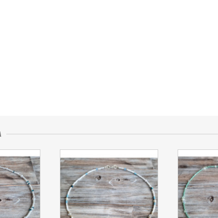
 ze sprzedającym
A