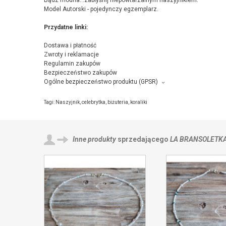
Bądz modna...zabłyśnij niepowtarzalnym naszyjnikiem.
Model Autorski - pojedynczy egzemplarz.
Przydatne linki:
Dostawa i płatność
Zwroty i reklamacje
Regulamin zakupów
Bezpieczeństwo zakupów
Ogólne bezpieczeństwo produktu (GPSR)
Producent towaru i podmiot odpowiedzialny za produkt:
La Bransoletka, Antoniukowska 23/62, 15-740 Białystok,
kontakt
Tagi:
Naszyjnik
,
celebrytka
,
biżuteria
,
koraliki
Inne produkty
sprzedającego
LA BRANSOLETK