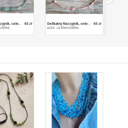
Delikatny Naszyjnik, celebrytka, korale
65 zł
Delikatny Naszyjnik, celebrytka, korale
65 zł
soletka
autor: La Bransoletka
autor: 