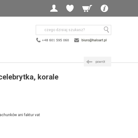
powrót
celebrytka, korale
achunków ani faktur vat