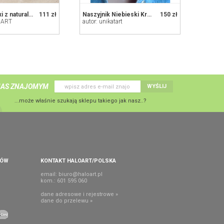
Naszyjnik Roxi z naturalnymi kamieniami.
111 zł
Naszyjnik Niebieski Krótkie Korale
150 zł
- ART
autor: unikatart
NAS ZNAJOMYM
WYŚLIJ
...może właśnie szukają sklepu takiego jak nasz..?
PÓW
KONTAKT HALOART/POLSKA
email:
biuro@haloart.pl
kom.: 601 595 060
dane adresowe i rejestrowe »
dane do przelewu »