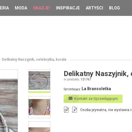
ERIA
MODA
OKAZJE!
INSPIRACJE
ARTYŚCI
BLOG
Delikatny Naszyjnik, celebrytka, korale
Delikatny Naszyjnik, 
nr produktu:
121767
La Bransoletka
Sprzedający:
Kontakt ze Sprzedającym
Osoba prywatna, nie wystawia r
FV
R