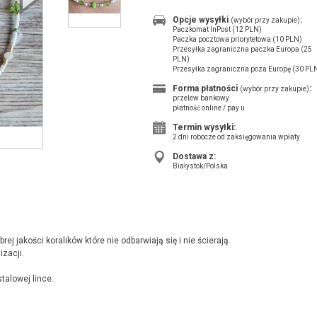
Opcje wysyłki
:
(wybór przy zakupie)
Paczkomat InPost (12 PLN)
Paczka pocztowa priorytetowa (10 PLN)
Przesyłka zagraniczna paczka Europa (25
PLN)
Przesyłka zagraniczna poza Europę (30 PL
Forma płatności
:
(wybór przy zakupie)
przelew bankowy
płatność online / pay u
Termin wysyłki:
2 dni robocze od zaksięgowania wpłaty
Dostawa z:
Białystok/Polska
ej jakości koralików które nie odbarwiają się i nie ścierają.
zacji.
talowej lince.