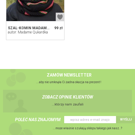
SZAL-KOMIN MADAME BLACK ROSE 1
99 zł
autor: Madame Qukardka
ZAMÓW NEWSLETTER
...aby nie umknęła Ci żadna okazja na prezent !
ZOBACZ OPINIE KLIENTÓW
...którzy nam zaufali
POLEĆ NAS ZNAJOMYM
WYŚLIJ
...może właśnie szukają sklepu takiego jak nasz..?