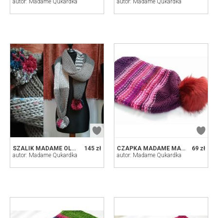
autor: Madame Qukardka
autor: Madame Qukardka
SZALIK MADAME OLGA POMPON
145 zł
CZAPKA MADAME MAŁGORZATA
69 zł
autor: Madame Qukardka
autor: Madame Qukardka