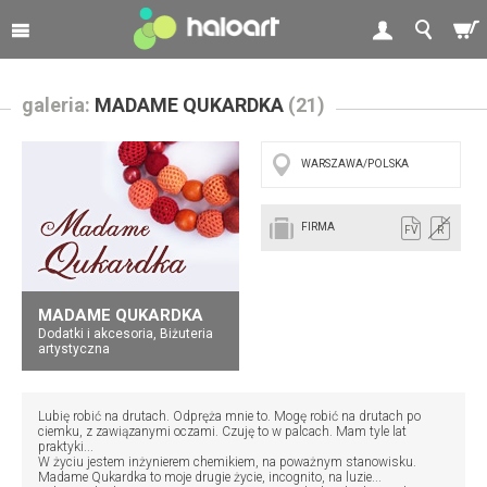
galeria:
MADAME QUKARDKA
(21)
WARSZAWA/POLSKA
FIRMA
FV
R
MADAME QUKARDKA
Dodatki i akcesoria, Biżuteria
artystyczna
Lubię robić na drutach. Odpręża mnie to. Mogę robić na drutach po
ciemku, z zawiązanymi oczami. Czuję to w palcach. Mam tyle lat
praktyki...
W życiu jestem inżynierem chemikiem, na poważnym stanowisku.
Madame Qukardka to moje drugie życie, incognito, na luzie...