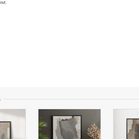
out.
-003 Chrząstawa Wielka,
kontakt ze sprzedającym
A