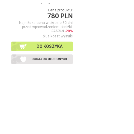
Produkt podlega prawu zwrotu.
Cena produktu:
780 PLN
Najniższa cena w okresie 30 dni
przed wprowadzeniem obniżki:
975PLN
-20%
plus koszt wysyłki
DO KOSZYKA
DODAJ DO ULUBIONYCH