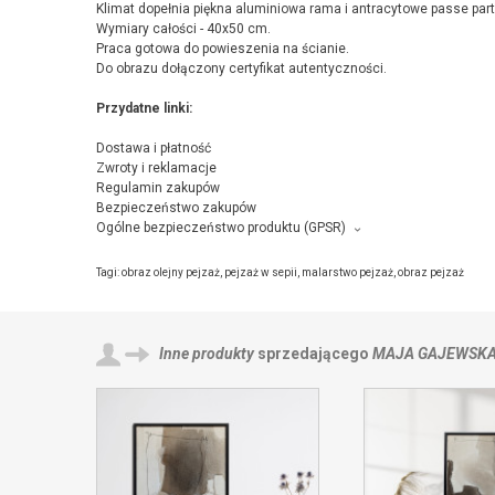
Klimat dopełnia piękna aluminiowa rama i antracytowe passe part
Wymiary całości - 40x50 cm.
Praca gotowa do powieszenia na ścianie.
Do obrazu dołączony certyfikat autentyczności.
Przydatne linki:
Dostawa i płatność
Zwroty i reklamacje
Regulamin zakupów
Bezpieczeństwo zakupów
Ogólne bezpieczeństwo produktu (GPSR)
Producent towaru i podmiot odpowiedzialny za produkt:
Pracownia Artystyczna - Maja Gajewska, ul. Czarnego bzu 6, 55
Tagi:
obraz olejny pejzaż
,
pejzaż w sepii
,
malarstwo pejzaż
,
obraz pejzaż
Inne produkty
sprzedającego
MAJA GAJEWSK