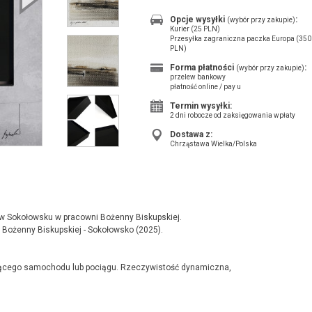
Opcje wysyłki
:
(wybór przy zakupie)
Kurier (25 PLN)
Przesyłka zagraniczna paczka Europa (350
PLN)
Forma płatności
:
(wybór przy zakupie)
przelew bankowy
płatność online / pay u
Termin wysyłki:
2 dni robocze od zaksięgowania wpłaty
Dostawa z:
Chrząstawa Wielka/Polska
 w Sokołowsku w pracowni Bożenny Biskupskiej.
ożenny Biskupskiej - Sokołowsko (2025).
adącego samochodu lub pociągu. Rzeczywistość dynamiczna,