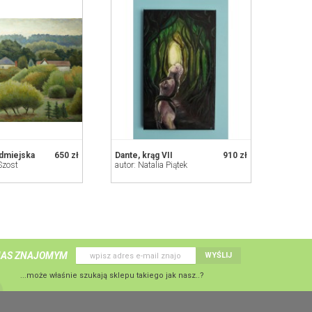
dmiejska
650 zł
Dante, krąg VII
910 zł
Szost
autor: Natalia Piątek
NAS ZNAJOMYM
WYŚLIJ
...może właśnie szukają sklepu takiego jak nasz..?