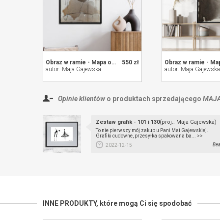
Obraz w ramie - Mapa obecności 13
550 zł
autor: Maja Gajewska
autor: Maja Gajewska
Opinie klientów
o produktach sprzedającego
MAJA
Zestaw grafik - 101 i 130
(proj.: Maja Gajewska)
To nie pierwszy mój zakup u Pani Mai Gajewskiej.
Grafiki cudowne, przesyłka spakowana ba... >>
Bea
2022-12-15
INNE PRODUKTY,
które mogą Ci się spodobać