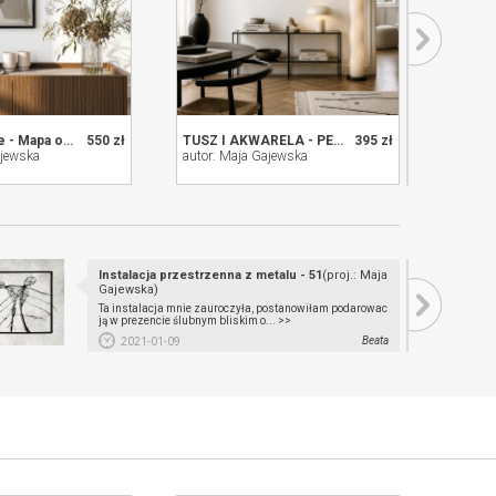
Obraz w ramie - Mapa obecności 10
550 zł
TUSZ I AKWARELA - PEJZAŻ 6 (FORMAT A3)
395 zł
ajewska
autor: Maja Gajewska
autor: 
Instalacja przestrzenna z metalu - 51
(proj.: Maja
Gajewska)
Ta instalacja mnie zauroczyła, postanowiłam podarowac
ją w prezencie ślubnym bliskim o... >>
Beata
2021-01-09