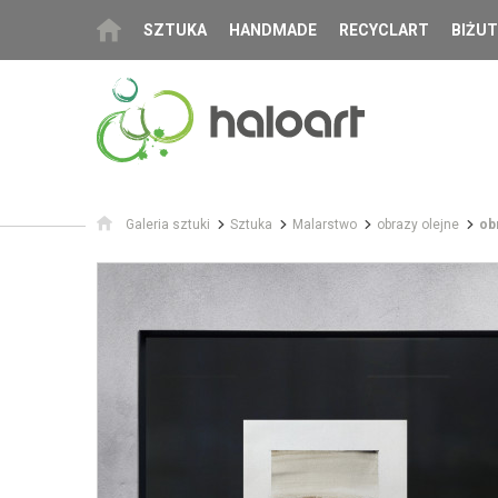
SZTUKA
HANDMADE
RECYCLART
BIŻUT
Galeria sztuki
Sztuka
Malarstwo
obrazy olejne
ob