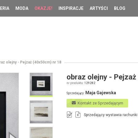
ERIA
MODA
OKAZJE!
INSPIRACJE
ARTYŚCI
BLOG
raz olejny - Pejzaż (40x50cm) nr 18
obraz olejny - Pejza
nr produktu:
129282
Maja Gajewska
Sprzedający:
Kontakt ze Sprzedającym
Sprzedający wystawia rachunki
FV
R