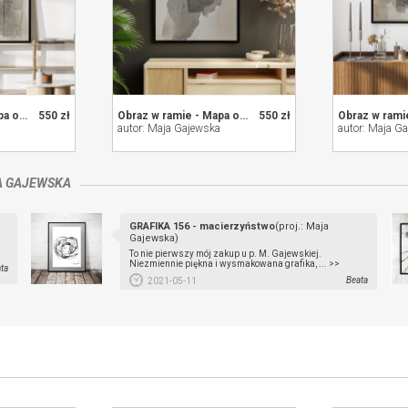
Obraz w ramie - Mapa obecności 12
550 zł
Obraz w ramie - Mapa obecności 11
550 zł
autor: Maja Gajewska
autor: Maja G
 GAJEWSKA
GRAFIKA 156 - macierzyństwo
(proj.: Maja
Gajewska)
To nie pierwszy mój zakup u p. M. Gajewskiej.
Niezmiennie piękna i wysmakowana grafika, ... >>
ta
Beata
2021-05-11