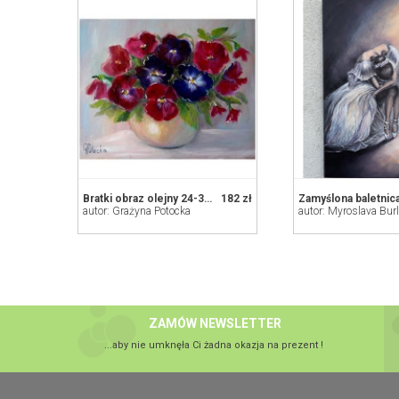
Bratki obraz olejny 24-30cm
182 zł
Zamyślona baletnic
autor: Grażyna Potocka
autor: Myroslava Bur
ZAMÓW NEWSLETTER
...aby nie umknęła Ci żadna okazja na prezent !