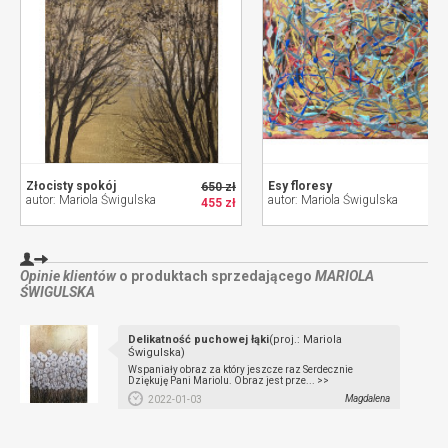
Złocisty spokój
Esy floresy
650 zł
autor: Mariola Świgulska
autor: Mariola Świgulska
455 zł
Opinie klientów
o produktach sprzedającego
MARIOLA
ŚWIGULSKA
Delikatność puchowej łąki
(proj.: Mariola
Świgulska)
Wspaniały obraz za który jeszcze raz Serdecznie
Dziękuję Pani Mariolu. Obraz jest prze... >>
Magdalena
2022-01-03