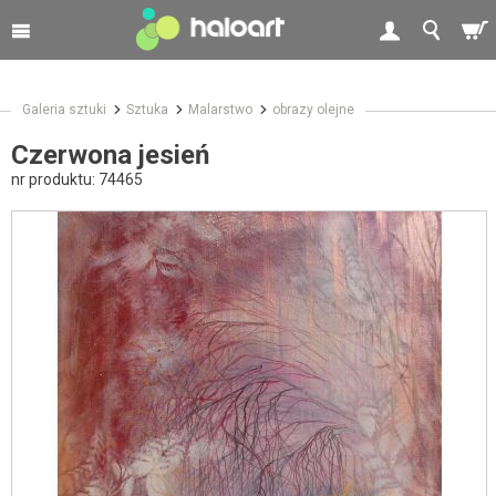
Galeria sztuki
Sztuka
Malarstwo
obrazy olejne
Czerwona jesień
nr produktu:
74465