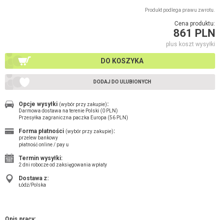
Produkt podlega prawu zwrotu.
Cena produktu:
861 PLN
plus koszt wysyłki
DO KOSZYKA
DODAJ DO ULUBIONYCH
Opcje wysyłki
:
(wybór przy zakupie)
Darmowa dostawa na terenie Polski (0 PLN)
Przesyłka zagraniczna paczka Europa (56 PLN)
Forma płatności
:
(wybór przy zakupie)
przelew bankowy
płatność online / pay u
Termin wysyłki:
2 dni robocze od zaksięgowania wpłaty
Dostawa z:
Łódź/Polska
Opis pracy: