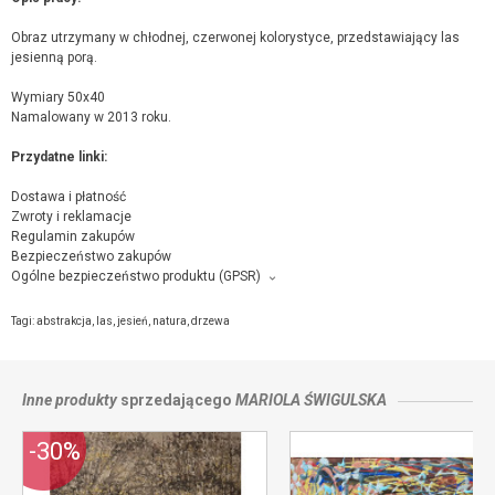
Obraz utrzymany w chłodnej, czerwonej kolorystyce, przedstawiający las
jesienną porą.
Wymiary 50x40
Namalowany w 2013 roku.
Przydatne linki:
Dostawa i płatność
Zwroty i reklamacje
Regulamin zakupów
Bezpieczeństwo zakupów
Ogólne bezpieczeństwo produktu (GPSR)
Producent towaru i podmiot odpowiedzialny za produkt:
Mariola Świgulska, Drwęcka 23, 91-728 Łódź,
kontakt ze sprzedającym
Tagi:
abstrakcja
,
las
,
jesień
,
natura
,
drzewa
Inne produkty
sprzedającego
MARIOLA ŚWIGULSKA
-30%