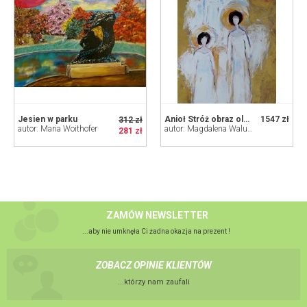
Jesien w parku
Anioł Stróż obraz olejny 60 x 80
1547 zł
312 zł
autor: Maria Woithofer
autor: Magdalena Walulik
281 zł
ZAMÓW NEWSLETTER
...aby nie umknęła Ci żadna okazja na prezent !
ZOBACZ OPINIE KLIENTÓW
...którzy nam zaufali