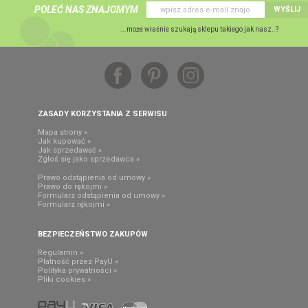
POLEĆ NAS ZNAJOMYM
WYŚLIJ
...może właśnie szukają sklepu takiego jak nasz..?
ZASADY KORZYSTANIA Z SERWISU
Mapa strony »
Jak kupować »
Jak sprzedawać »
Zgłoś się jako sprzedawca »
Prawo odstąpienia od umowy »
Prawo do rękojmi »
Formularz odstąpienia od umowy »
Formularz rękojmi »
BEZPIECZEŃSTWO ZAKUPÓW
Regulamin »
Płatność przez PayU »
Polityka prywatności »
Pliki cookies »