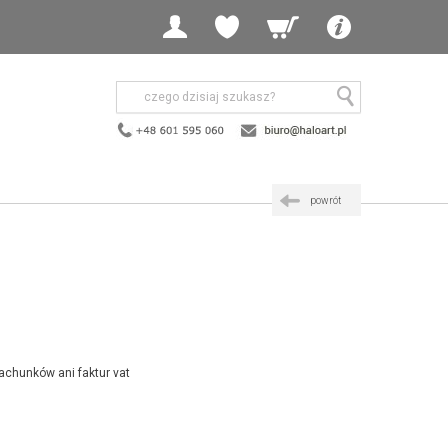
powrót
achunków ani faktur vat