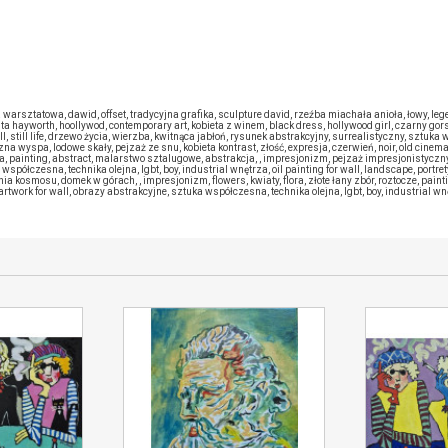
e sprzedającym
a warsztatowa
,
dawid
,
offset
,
tradycyjna grafika
,
sculpture david
,
rzeźba miachała anioła
,
łowy
,
leg
ita hayworth
,
hoollywod
,
contemporary art
,
kobieta z winem
,
black dress
,
hollywood girl
,
czarny gor
ll
,
still life
,
drzewo życia
,
wierzba
,
kwitnąca jabłoń
,
rysunek abstrakcyjny
,
surrealistyczny
,
sztuka 
czna wyspa
,
lodowe skały
,
pejzaż ze snu
,
kobieta kontrast
,
złość
,
expresja
,
czerwień
,
noir
,
old cinem
a
,
painting
,
abstract
,
malarstwo sztalugowe
,
abstrakcja
,
,
impresjonizm
,
pejzaż impresjonistyczn
 współczesna
,
technika olejna
,
lgbt
,
boy
,
industrial wnętrza
,
oil painting for wall
,
landscape
,
portre
nia kosmosu
,
domek w górach
,
,
impresjonizm
,
flowers
,
kwiaty
,
flora
,
złote łany zbór
,
roztocze
,
paint
artwork for wall
,
obrazy abstrakcyjne
,
sztuka współczesna
,
technika olejna
,
lgbt
,
boy
,
industrial wn