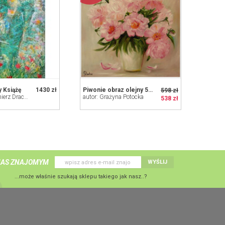
 Książę
1430 zł
Piwonie obraz olejny 50-50cm
598 zł
autor: Włodzimierz Draczyński
autor: Grażyna Potocka
538 zł
NAS ZNAJOMYM
WYŚLIJ
...może właśnie szukają sklepu takiego jak nasz..?