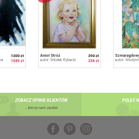
Anioł Stróż
Szmaragdowy
1300 zł
390 zł
ma
autor: Włodek Rybacki
1040 zł
234 zł
ZOBACZ OPINIE KLIENTÓW
POLEĆ 
...którzy nam zaufali