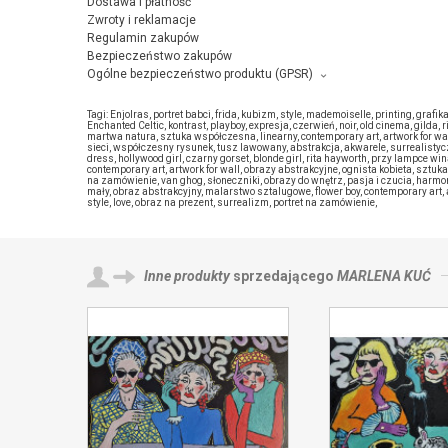
Dostawa i płatność
Zwroty i reklamacje
Regulamin zakupów
Bezpieczeństwo zakupów
Ogólne bezpieczeństwo produktu (GPSR)
Producent towaru i podmiot odpowiedzialny za produkt:
Marlena Kuć, Groszowice 89, 26-630 Jedlnia Letnisko,
kontakt z
Tagi:
Enjolras
,
portret babci
,
frida
,
kubizm
,
style
,
mademoiselle
,
printing
,
grafik
Enchanted Celtic
,
kontrast
,
playboy
,
expresja
,
czerwień
,
noir
,
old cinema
,
gilda
,
r
martwa natura
,
sztuka współczesna
,
linearny
,
contemporary art
,
artwork for wa
sieci
,
współczesny rysunek
,
tusz lawowany
,
abstrakcja
,
akwarele
,
surrealisty
dress
,
hollywood girl
,
czarny gorset
,
blonde girl
,
rita hayworth
,
przy lampce win
contemporary art
,
artwork for wall
,
obrazy abstrakcyjne
,
ognista kobieta
,
sztuka
na zamówienie
,
van ghog
,
słoneczniki
,
obrazy do wnętrz
,
pasja i czucia
,
harmo
mały
,
obraz abstrakcyjny
,
malarstwo sztalugowe
,
flower boy
,
contemporary art
,
style
,
love
,
obraz na prezent
,
surrealizm
,
portret na zamówienie
,
Inne produkty
sprzedającego
MARLENA KUĆ