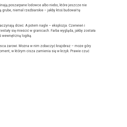
ominają poszarpane lodowce albo niebo, które jeszcze nie
 grube, niemal rzeźbiarskie – jakby ktoś budował tę
zaczynają drżeć. A potem nagle – eksplozja. Czerwień i
zestały się mieścić w granicach. Farba wygląda, jakby została
ąś wewnętrzną logiką.
iejsca żarowi. Można w nim zobaczyć krajobraz – może góry
oment, w którym cisza zamienia się w krzyk. Prawie czuć