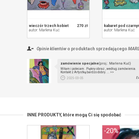
wieczór trzech kobiet
270 zł
autor: Marlena Kuć
autor: Marlena Kuć
Opinie klientów
o produktach sprzedającego
MARL
zamówienie specjalne
(proj.: Marlena Kuć)
Witam i polecam . Piękny obraz , według zamówienia.
Kontakt z Artystką bardzo dobry. ... >>
E
2025-03-05
INNE PRODUKTY,
które mogą Ci się spodobać
-20%