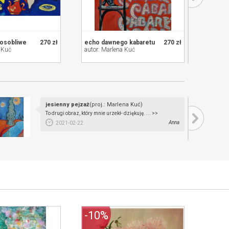
 osobliwe
270 zł
echo dawnego kabaretu
270 zł
złoty p
 Kuć
autor: Marlena Kuć
autor: 
jesienny pejzaż
(proj.: Marlena Kuć)
To drugi obraz, który mnie urzekł- dziękuję. ... >>
Anna
2021-02-22
-10%