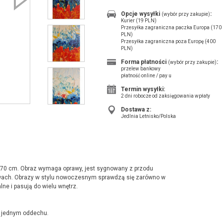
Opcje wysyłki
:
(wybór przy zakupie)
Kurier (19 PLN)
Przesyłka zagraniczna paczka Europa (170
PLN)
Przesyłka zagraniczna poza Europę (400
PLN)
Forma płatności
:
(wybór przy zakupie)
przelew bankowy
płatność online / pay u
Termin wysyłki:
2 dni robocze od zaksięgowania wpłaty
Dostawa z:
Jedlnia Letnisko/Polska
0/70 cm. Obraz wymaga oprawy, jest sygnowany z przodu
rwach. Obrazy w stylu nowoczesnym sprawdzą się zarówno w
lne i pasują do wielu wnętrz.
w jednym oddechu.