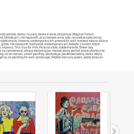
endy polskie
,
damy i huzary
,
dama w lesie
,
ekspresja
,
Magical Forest
,
set
,
blonde girl
,
rita hayworth
,
przy lampce wina
,
lato
,
rysunek współczesny
,
współczesna
,
linearny
,
contemporary art
,
artwork for wall
,
martwa natura
,
kula w
a
,
gilda
,
rita hayworth
,
hoollywod
,
contemporary art
,
kobieta z winem
,
black
y
,
impress
,
This Gun for Hire
,
Picasso style
,
mademoiselle
,
flower boy
,
ty na zamówienie
,
obrazy ekspresyjne
,
niecodzienny portret
,
prace plastyczne
ing
,
oil on canvas
,
small painting
,
abstrakcja
,
pastelowe kolory
,
obraz olejny
ętrza
,
oil painting for wall
,
landscape
,
freddie mercury
,
queen
,
pablo picasso