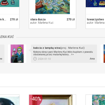
kabaret pod czarnym kotem
270 zł
stara dusza
270 zł
towarzystwo
autor: Marlena Kuć
autor: Marlena
ENA KUĆ
babcia z lampką wina
(proj.: Marlena Kuć)
Kolejny obraz pani Marleny Kuć który kupiłam z powodu
stosowanej przez malarkę kolory... >>
wa
Anna
2024-01-10
-40%