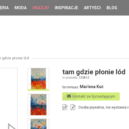
ERIA
MODA
OKAZJE!
INSPIRACJE
ARTYŚCI
BLOG
m gdzie płonie lód
tam gdzie płonie lód
nr produktu:
132812
Marlena Kuć
Sprzedający:
Kontakt ze Sprzedającym
Osoba prywatna, nie wystawia r
FV
R