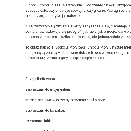
U góry – chłód i cisza. Warstwy bieli i lodowatego błękitu przyp
zdecydowało, czy chce być spokojne, czy groźne. Pociągnięcia są
przestrzeń, a nie tylko ją malował.
Niżej wszystko się zmienia. Błękity zagęszczają się, ciemnieją, 
pomarańcz rozlewają się jak ogień, jak lawa, jak emocje, które pr
rzucona z impetem – dziko, bez kontroli, ale jednocześnie z jak
To obraz napięcia. Spokoju, który pęka. Chłodu, który ustępuje m
nad płonącą ziemią – ale równie dobrze to coś wewnętrznego: m
temperaturę: zimno u góry i palące ciepło na dole.
Edycja limitowana
Zapraszam do mojej galerii
Można zamówić w dowolnym rozmiarze i kolorze.
Zapraszam do kontaktu,
Przydatne linki: