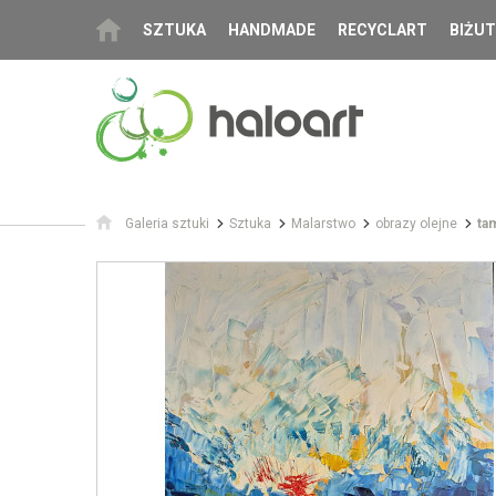
SZTUKA
HANDMADE
RECYCLART
BIŻUT
Galeria sztuki
Sztuka
Malarstwo
obrazy olejne
ta