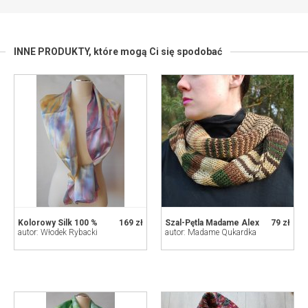
INNE PRODUKTY,
które mogą Ci się spodobać
Kolorowy Silk 100 %
169 zł
Szal-Pętla Madame Alex
79 zł
autor: Włodek Rybacki
autor: Madame Qukardka