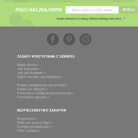
POLEĆ NAS ZNAJOMYM
WYŚLIJ
...może właśnie szukają sklepu takiego jak nasz..?
ZASADY KORZYSTANIA Z SERWISU
Mapa strony »
Jak kupować »
Jak sprzedawać »
Zgłoś się jako sprzedawca »
Prawo odstąpienia od umowy »
Prawo do rękojmi »
Formularz odstąpienia od umowy »
Formularz rękojmi »
BEZPIECZEŃSTWO ZAKUPÓW
Regulamin »
Płatność przez PayU »
Polityka prywatności »
Pliki cookies »