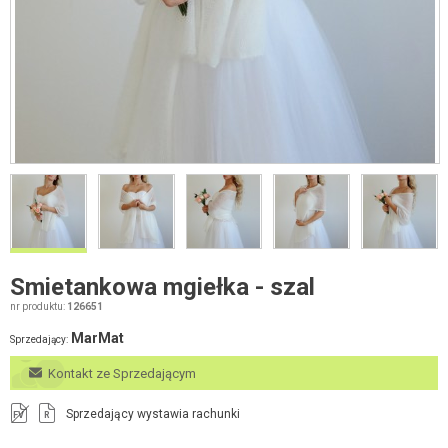
Smietankowa mgiełka - szal
nr produktu:
126651
MarMat
Sprzedający:
Kontakt ze Sprzedającym
Sprzedający wystawia rachunki
FV
R