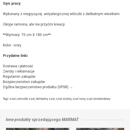
Opis pracy:
Wykonany z niegryzącej. antyalergicznej włóczki z delikatnym włoskiem.
Okryje ramiona, ale nie przyćmi kreacji.
**Wymiary: 70 cm X 180 cm**
Kolor - ivory.
Przydatne linki:
Dostawa i płatność
Zwroty i reklamacje
Regulamin zakupów
Bezpieczeństwo zakupów
Ogólne bezpieczeństwo produktu (GPSR)
Producent towaru i podmiot odpowiedzialny za produkt:
Yarn4U Marzena Matuszewska, Doły 86, 32-048 Jerzmanowice,
kontakt ze
Tagi:
szal
,
cieniutki szal
,
delikatny szal
,
szal ślubny
,
szal ivory
,
szal śmietankowy
sprzedającym
Inne produkty
sprzedającego
MARMAT