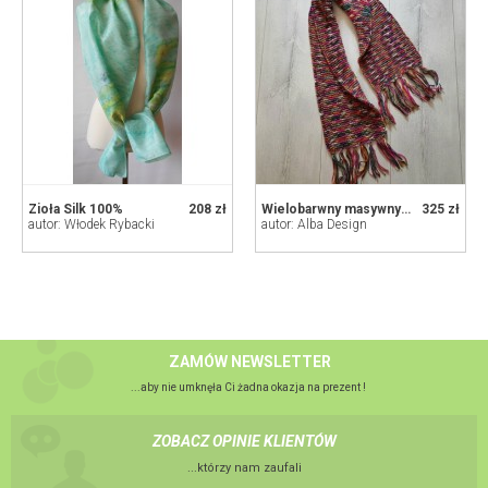
Zioła Silk 100%
208 zł
Wielobarwny masywny szal ręcznie robion
325 zł
autor: Włodek Rybacki
autor: Alba Design
ZAMÓW NEWSLETTER
...aby nie umknęła Ci żadna okazja na prezent !
ZOBACZ OPINIE KLIENTÓW
...którzy nam zaufali