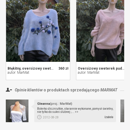
Błękitny, oversizowy sweterek z haftowanymi kwiatami.
360 zł
Oversizowy sweterek pudrowy róż.
autor: MarMat
autor: MarMat
Opinie klientów
o produktach sprzedającego
MARMAT
Gleanna
(proj.: MarMat)
Bolerko śliczniutkie, starannie wykonane, pomysł świetny,
nie tylko do sukni ślubnej ;... >>
Izabela
2012-08-28