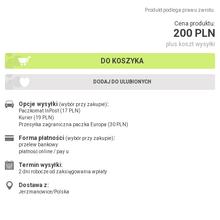
Produkt podlega prawu zwrotu.
Cena produktu:
200 PLN
plus koszt wysyłki
DO KOSZYKA
DODAJ DO ULUBIONYCH
Opcje wysyłki
:
(wybór przy zakupie)
Paczkomat InPost (17 PLN)
Kurier (19 PLN)
Przesyłka zagraniczna paczka Europa (30 PLN)
Forma płatności
:
(wybór przy zakupie)
przelew bankowy
płatność online / pay u
Termin wysyłki:
2 dni robocze od zaksięgowania wpłaty
Dostawa z:
Jerzmanowice/Polska