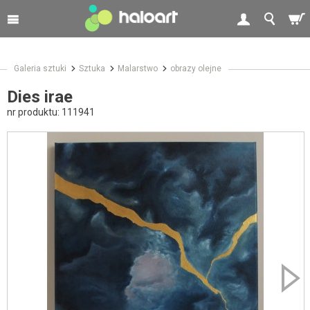
Galeria sztuki
Sztuka
Malarstwo
obrazy olejne
Dies irae
nr produktu:
111941