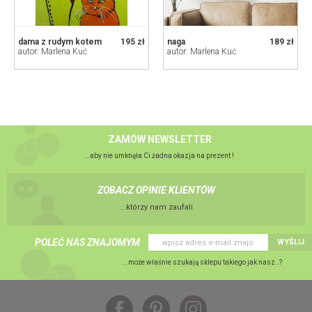
dama z rudym kotem
195 zł
naga
189 zł
autor: Marlena Kuć
autor: Marlena Kuć
ZAMÓW NEWSLETTER
...aby nie umknęła Ci żadna okazja na prezent !
ZOBACZ OPINIE KLIENTÓW
...którzy nam zaufali
POLEĆ NAS ZNAJOMYM
WYŚLIJ
...może właśnie szukają sklepu takiego jak nasz..?