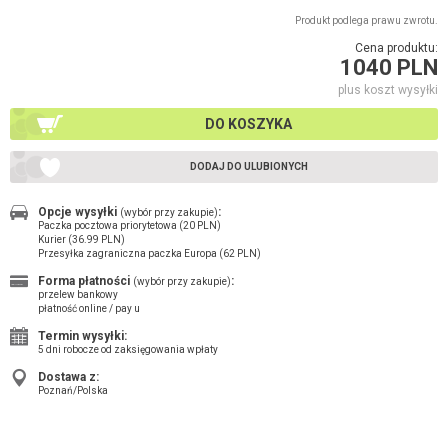
Produkt podlega prawu zwrotu.
Cena produktu:
1040 PLN
plus koszt wysyłki
DO KOSZYKA
DODAJ DO ULUBIONYCH
Opcje wysyłki
:
(wybór przy zakupie)
Paczka pocztowa priorytetowa (20 PLN)
Kurier (36.99 PLN)
Przesyłka zagraniczna paczka Europa (62 PLN)
Forma płatności
:
(wybór przy zakupie)
przelew bankowy
płatność online / pay u
Termin wysyłki:
5 dni robocze od zaksięgowania wpłaty
Dostawa z:
Poznań/Polska