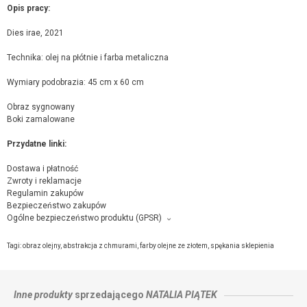
Opis pracy:
Dies irae, 2021
Technika: olej na płótnie i farba metaliczna
Wymiary podobrazia: 45 cm x 60 cm
Obraz sygnowany
Boki zamalowane
Przydatne linki:
Dostawa i płatność
Zwroty i reklamacje
Regulamin zakupów
Bezpieczeństwo zakupów
Ogólne bezpieczeństwo produktu (GPSR)
Producent towaru i podmiot odpowiedzialny za produkt:
Natalia Piątek, ul. Bonin 20/7, 60-658 Poznań,
kontakt ze sprzedającym
Tagi:
obraz olejny
,
abstrakcja z chmurami
,
farby olejne ze złotem
,
spękania sklepienia
Inne produkty
sprzedającego
NATALIA PIĄTEK