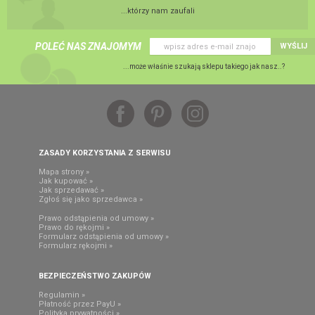
...którzy nam zaufali
POLEĆ NAS ZNAJOMYM
WYŚLIJ
...może właśnie szukają sklepu takiego jak nasz..?
ZASADY KORZYSTANIA Z SERWISU
Mapa strony »
Jak kupować »
Jak sprzedawać »
Zgłoś się jako sprzedawca »
Prawo odstąpienia od umowy »
Prawo do rękojmi »
Formularz odstąpienia od umowy »
Formularz rękojmi »
BEZPIECZEŃSTWO ZAKUPÓW
Regulamin »
Płatność przez PayU »
Polityka prywatności »