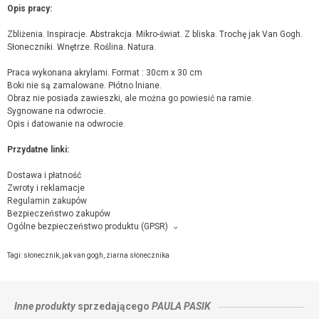
Opis pracy:
Zbliżenia. Inspiracje. Abstrakcja. Mikro-świat. Z bliska. Trochę jak Van Gogh.
Słoneczniki. Wnętrze. Roślina. Natura.
Praca wykonana akrylami. Format : 30cm x 30 cm
Boki nie są zamalowane. Płótno lniane.
Obraz nie posiada zawieszki, ale można go powiesić na ramie.
Sygnowane na odwrocie.
Opis i datowanie na odwrocie.
Przydatne linki:
Dostawa i płatność
Zwroty i reklamacje
Regulamin zakupów
Bezpieczeństwo zakupów
Ogólne bezpieczeństwo produktu (GPSR)
Producent towaru i podmiot odpowiedzialny za produkt:
Paula Pasik, Jana Husa 18A/315 , 03-153 Warszawa,
kontakt ze
Tagi:
słonecznik
,
jak van gogh
,
ziarna słonecznika
sprzedającym
Inne produkty
sprzedającego
PAULA PASIK