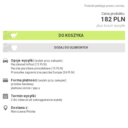
Produkt podlega prawu zwrotu.
Cena produktu:
182 PLN
plus koszt wysyłki
DO KOSZYKA
DODAJ DO ULUBIONYCH
Opcje wysyłki
:
(wybór przy zakupie)
Paczkomat InPost (12 PLN)
Paczka pocztowa priorytetowa (15 PLN)
Przesyłka zagraniczna paczka Europa (56 PLN)
Forma płatności
:
(wybór przy zakupie)
przelew bankowy
płatność online / pay u
Termin wysyłki:
2 dni robocze od zaksięgowania wpłaty
Dostawa z:
Warszawa/Polska