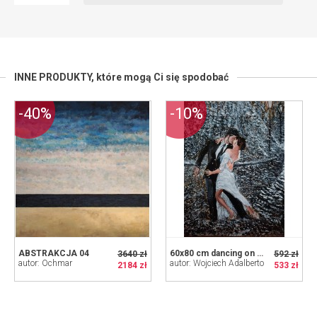
INNE PRODUKTY,
które mogą Ci się spodobać
-40%
-10%
ABSTRAKCJA 04
60x80 cm dancing on a snow carpet
3640 zł
592 zł
autor: Ochmar
autor: Wojciech Adalberto
2184 zł
533 zł