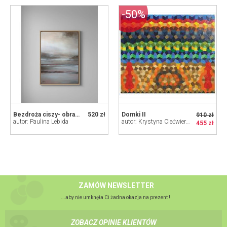
-50%
Bezdroża ciszy- obraz akrylowy 80/60 cm
520 zł
Domki II
910 zł
autor: Paulina Lebida
autor: Krystyna Ciećwierska
455 zł
ZAMÓW NEWSLETTER
...aby nie umknęła Ci żadna okazja na prezent !
ZOBACZ OPINIE KLIENTÓW