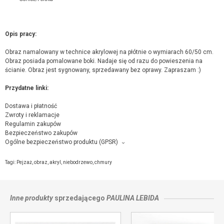
Opis pracy:
Obraz namalowany w technice akrylowej na płótnie o wymiarach 60/50 cm.
Obraz posiada pomalowane boki. Nadaje się od razu do powieszenia na
ścianie. Obraz jest sygnowany, sprzedawany bez oprawy. Zapraszam :)
Przydatne linki:
Dostawa i płatność
Zwroty i reklamacje
Regulamin zakupów
Bezpieczeństwo zakupów
Ogólne bezpieczeństwo produktu (GPSR)
Producent towaru i podmiot odpowiedzialny za produkt:
Niebieska pracownia, Norwida 4/43, 38-300 Gorlice,
kontakt ze sprzedającym
Tagi:
Pejzaż
,
obraz
,
akryl
,
niebodrzewo
,
chmury
Inne produkty
sprzedającego
PAULINA LEBIDA