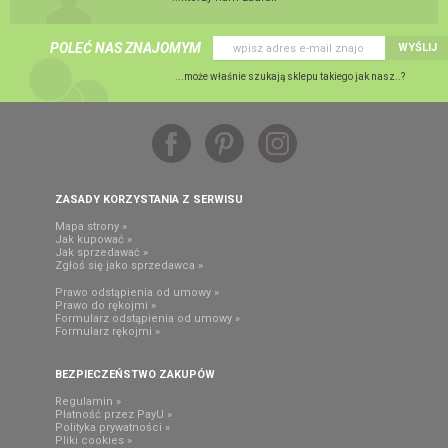
POLEĆ NAS ZNAJOMYM
WYŚLIJ
...może właśnie szukają sklepu takiego jak nasz..?
ZASADY KORZYSTANIA Z SERWISU
Mapa strony »
Jak kupować »
Jak sprzedawać »
Zgłoś się jako sprzedawca »
Prawo odstąpienia od umowy »
Prawo do rękojmi »
Formularz odstąpienia od umowy »
Formularz rękojmi »
BEZPIECZEŃSTWO ZAKUPÓW
Regulamin »
Płatność przez PayU »
Polityka prywatności »
Pliki cookies »