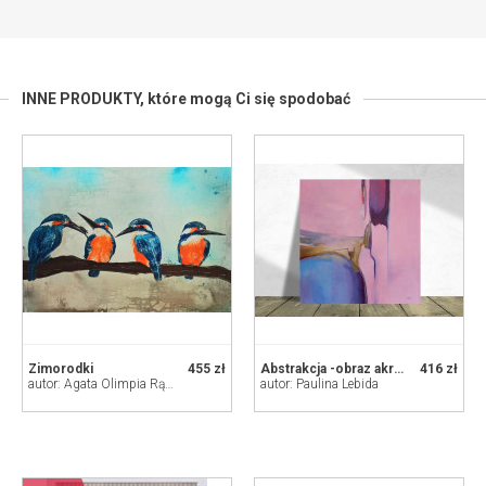
INNE PRODUKTY,
które mogą Ci się spodobać
Zimorodki
455 zł
Abstrakcja -obraz akrylowy 60/60 cm
416 zł
autor: Agata Olimpia Rączka
autor: Paulina Lebida