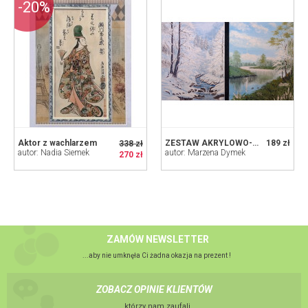
-20%
Aktor z wachlarzem
ZESTAW AKRYLOWO-OLEJNYCH OBRAZÓW - DYPTYK KONTRAST ZIMA-LATO - 2x 30x24cm
189 zł
338 zł
autor: Nadia Siemek
autor: Marzena Dymek
270 zł
ZAMÓW NEWSLETTER
...aby nie umknęła Ci żadna okazja na prezent !
ZOBACZ OPINIE KLIENTÓW
...którzy nam zaufali