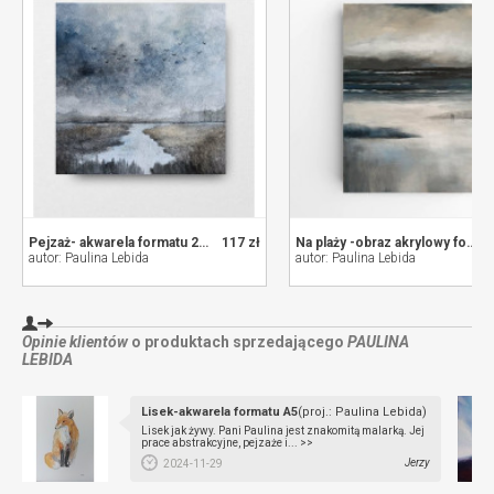
Pejzaż- akwarela formatu 20/20 cm
117 zł
Na plaży -obraz akrylowy formatu 60/50 cm
autor: Paulina Lebida
autor: Paulina Lebida
Opinie klientów
o produktach sprzedającego
PAULINA
LEBIDA
Lisek-akwarela formatu A5
(proj.: Paulina Lebida)
Lisek jak żywy. Pani Paulina jest znakomitą malarką. Jej
prace abstrakcyjne, pejzaże i... >>
Jerzy
2024-11-29