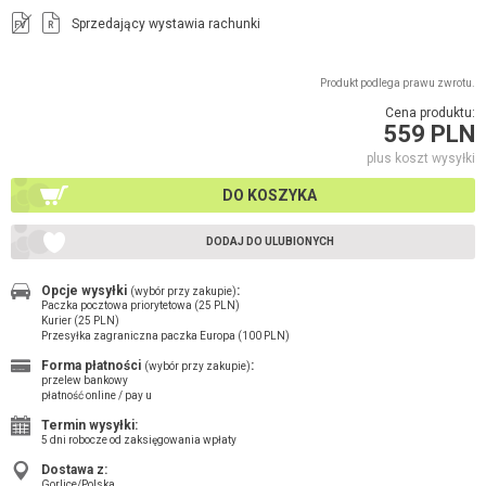
Sprzedający wystawia rachunki
FV
R
Produkt podlega prawu zwrotu.
Cena produktu:
559 PLN
plus koszt wysyłki
DO KOSZYKA
DODAJ DO ULUBIONYCH
Opcje wysyłki
:
(wybór przy zakupie)
Paczka pocztowa priorytetowa (25 PLN)
Kurier (25 PLN)
Przesyłka zagraniczna paczka Europa (100 PLN)
Forma płatności
:
(wybór przy zakupie)
przelew bankowy
płatność online / pay u
Termin wysyłki:
5 dni robocze od zaksięgowania wpłaty
Dostawa z:
Gorlice/Polska