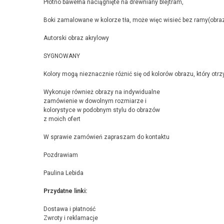
Płótno bawełna naciągnięte na drewniany blejtram,
Boki zamalowane w kolorze tła, może więc wisieć bez ramy(obr
Autorski obraz akrylowy
SYGNOWANY
Kolory mogą nieznacznie różnić się od kolorów obrazu, który otr
Wykonuje również obrazy na indywidualne
zamówienie w dowolnym rozmiarze i
kolorystyce w podobnym stylu do obrazów
z moich ofert
W sprawie zamówień zapraszam do kontaktu
Pozdrawiam
Paulina Lebida
Przydatne linki:
Dostawa i płatność
Zwroty i reklamacje