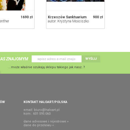
1690 zł
Krzeszów Sanktuarium
900 zł
uenther
autor: Krystyna Mościszko
NAS ZNAJOMYM
WYŚLIJ
...może właśnie szukają sklepu takiego jak nasz..?
PÓW
KONTAKT HALOART/POLSKA
email:
biuro@haloart.pl
kom.: 601 595 060
dane adresowe i rejestrowe »
dane do przelewu »