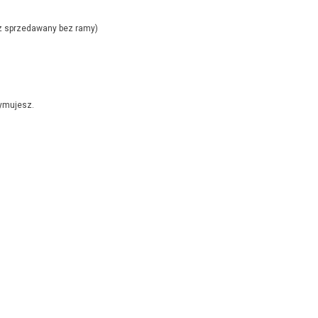
az sprzedawany bez ramy)
zymujesz.