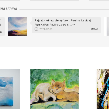
INA LEBIDA
a)
Pejzaż - obraz olejny
(proj.: Paulina Lebida)
j
Piękny :) Pani Paulino dziękuję! ... >>
Monika
2024-07-23
zy