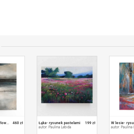
przedającym
Na plaży -obraz akrylowy formatu 60/50 cm
460 zł
Łąka- rysunek pastelami
199 zł
autor: Paulina Lebida
autor: Paulina