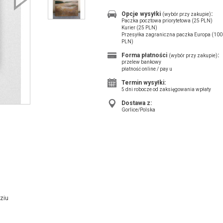
Opcje wysyłki
:
(wybór przy zakupie)
Paczka pocztowa priorytetowa (25 PLN)
Kurier (25 PLN)
Przesyłka zagraniczna paczka Europa (100
PLN)
Forma płatności
:
(wybór przy zakupie)
przelew bankowy
płatność online / pay u
Termin wysyłki:
5 dni robocze od zaksięgowania wpłaty
Dostawa z:
Gorlice/Polska
u
ziu