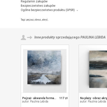
Regulamin zakupów
Bezpieczeństwo zakupów
Ogólne bezpieczeństwo produktu (GPSR)
Producent towaru i podmiot odpowiedzialny za produkt:
Niebieska pracownia, Norwida 4/43, 38-300 Gorlice,
kontakt ze s
Tagi:
pejzaż
,
obraz
,
akryl
,
Inne produkty
sprzedającego
PAULINA LEBIDA
Pejzaż- akwarela formatu 20/20 cm
117 zł
autor: Paulina Lebida
autor: Paulina Lebida