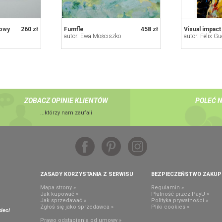
lowy
260 zł
Fumfle
458 zł
Visual impact
autor: Ewa Mościszko
autor: Felix G
ZOBACZ OPINIE KLIENTÓW
POLEĆ 
...którzy nam zaufali
ZASADY KORZYSTANIA Z SERWISU
BEZPIECZEŃSTWO ZAKU
Mapa strony »
Regulamin »
Jak kupować »
Płatność przez PayU »
Jak sprzedawać »
Polityka prywatności »
,
Zgłoś się jako sprzedawca »
Pliki cookies »
ieci
Prawo odstąpienia od umowy »