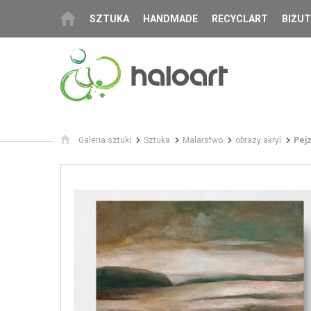
SZTUKA
HANDMADE
RECYCLART
BIŻUT
Galeria sztuki
Sztuka
Malarstwo
obrazy akryl
Pejz