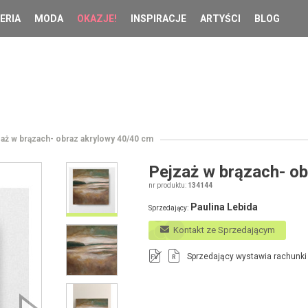
ERIA
MODA
OKAZJE!
INSPIRACJE
ARTYŚCI
BLOG
aż w brązach- obraz akrylowy 40/40 cm
Pejzaż w brązach- o
nr produktu:
134144
Paulina Lebida
Sprzedający:
Kontakt ze Sprzedającym
Sprzedający wystawia rachunki
FV
R