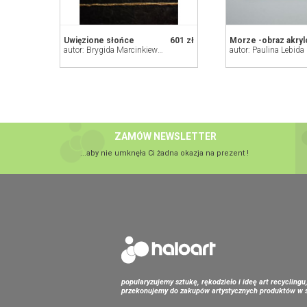
Uwięzione słońce
601 zł
Morze -obraz akry
autor: Brygida Marcinkiewicz
autor: Paulina Lebida
ZAMÓW NEWSLETTER
...aby nie umknęła Ci żadna okazja na prezent !
popularyzujemy sztukę, rękodzieło i ideę art recyclingu
przekonujemy do zakupów artystycznych produktów w s