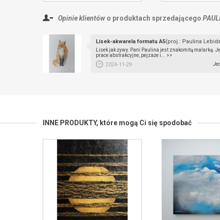
Opinie klientów
o produktach sprzedającego
PAUL
Lisek-akwarela formatu A5
(proj.: Paulina Lebid
Lisek jak żywy. Pani Paulina jest znakomitą malarką. Je
prace abstrakcyjne, pejzaże i... >>
Jer
2024-11-29
INNE PRODUKTY,
które mogą Ci się spodobać