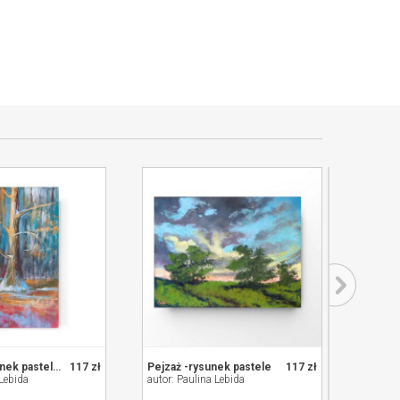
W lesie- rysunek pastelami
117 zł
Pejzaż -rysunek pastele
117 zł
 Lebida
autor: Paulina Lebida
autor: 