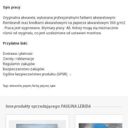
Opis pracy:
Oryginalna akwarela, wykonana profesjonalnymi farbami akwarelowymi
Rembrandt oraz kredkami akwarelowymi na papierze akwarelowym 300 g/m2
. Praca jest sygnowana. Wymiary pracy :A5. Kolory mogą się nieznacznie
różnić od oryginału, co jest uzależnione od ustawień monitora.
Przydatne linki:
Dostawa i płatność
Zwroty i reklamacje
Regulamin zakupów
Bezpieczeństwo zakupów
Ogólne bezpieczeństwo produktu (GPSR)
Producent towaru i podmiot odpowiedzialny za produkt:
Niebieska pracownia, Norwida 4/43, 38-300 Gorlice,
kontakt ze sprzedającym
Tagi:
akwarela
,
papier
,
farby
,
pejzaż
,
łąka
Inne produkty
sprzedającego
PAULINA LEBIDA