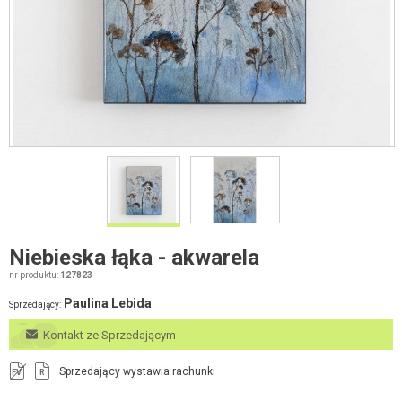
Niebieska łąka - akwarela
nr produktu:
127823
Paulina Lebida
Sprzedający:
Kontakt ze Sprzedającym
Sprzedający wystawia rachunki
FV
R