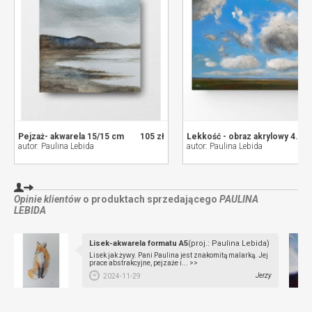
Pejzaż- akwarela 15/15 cm
105 zł
Lekkość - obraz akrylowy 40/50 cm
autor: Paulina Lebida
autor: Paulina Lebida
Opinie klientów
o produktach sprzedającego
PAULINA
LEBIDA
Lisek-akwarela formatu A5
(proj.: Paulina Lebida)
Lisek jak żywy. Pani Paulina jest znakomitą malarką. Jej
prace abstrakcyjne, pejzaże i... >>
Jerzy
2024-11-29