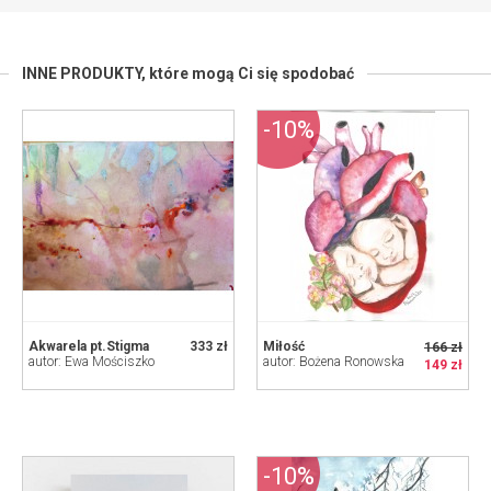
INNE PRODUKTY,
które mogą Ci się spodobać
-10%
Akwarela pt.Stigma
333 zł
Miłość
166 zł
autor: Ewa Mościszko
autor: Bożena Ronowska
149 zł
-10%