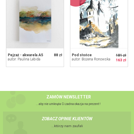
Pejzaż - akwarela A5
88 zł
Pod słońce
181 zł
autor: Paulina Lebida
autor: Bożena Ronowska
163 zł
ZAMÓW NEWSLETTER
...aby nie umknęła Ci żadna okazja na prezent !
ZOBACZ OPINIE KLIENTÓW
...którzy nam zaufali