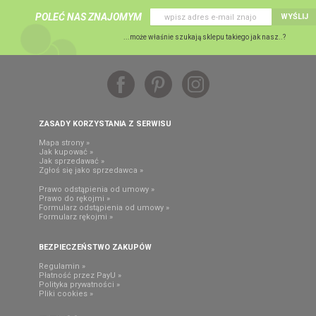
POLEĆ NAS ZNAJOMYM
WYŚLIJ
...może właśnie szukają sklepu takiego jak nasz..?
ZASADY KORZYSTANIA Z SERWISU
Mapa strony »
Jak kupować »
Jak sprzedawać »
Zgłoś się jako sprzedawca »
Prawo odstąpienia od umowy »
Prawo do rękojmi »
Formularz odstąpienia od umowy »
Formularz rękojmi »
BEZPIECZEŃSTWO ZAKUPÓW
Regulamin »
Płatność przez PayU »
Polityka prywatności »
Pliki cookies »