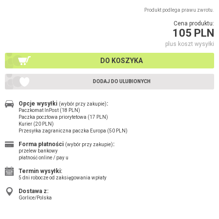
Produkt podlega prawu zwrotu.
Cena produktu:
105 PLN
plus koszt wysyłki
DO KOSZYKA
DODAJ DO ULUBIONYCH
Opcje wysyłki
:
(wybór przy zakupie)
Paczkomat InPost (18 PLN)
Paczka pocztowa priorytetowa (17 PLN)
Kurier (20 PLN)
Przesyłka zagraniczna paczka Europa (50 PLN)
Forma płatności
:
(wybór przy zakupie)
przelew bankowy
płatność online / pay u
Termin wysyłki:
5 dni robocze od zaksięgowania wpłaty
Dostawa z:
Gorlice/Polska