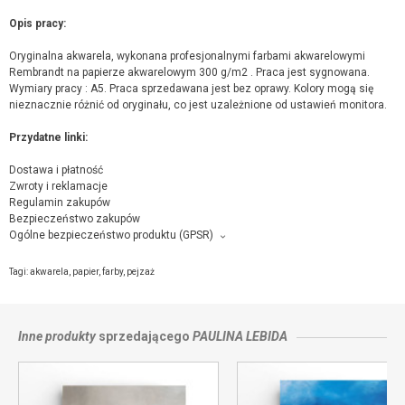
Opis pracy:
Oryginalna akwarela, wykonana profesjonalnymi farbami akwarelowymi
Rembrandt na papierze akwarelowym 300 g/m2 . Praca jest sygnowana.
Wymiary pracy : A5. Praca sprzedawana jest bez oprawy. Kolory mogą się
nieznacznie różnić od oryginału, co jest uzależnione od ustawień monitora.
Przydatne linki:
Dostawa i płatność
Zwroty i reklamacje
Regulamin zakupów
Bezpieczeństwo zakupów
Ogólne bezpieczeństwo produktu (GPSR)
Producent towaru i podmiot odpowiedzialny za produkt:
Niebieska pracownia, Norwida 4/43, 38-300 Gorlice,
kontakt ze sprzedającym
Tagi:
akwarela
,
papier
,
farby
,
pejzaż
Inne produkty
sprzedającego
PAULINA LEBIDA