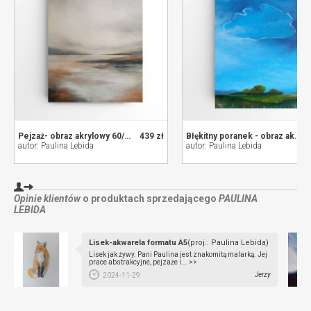
Pejzaż- obraz akrylowy 60/50 cm
439 zł
Błękitny poranek - obraz akrylowy 80/60 cm
autor: Paulina Lebida
autor: Paulina Lebida
Opinie klientów
o produktach sprzedającego
PAULINA
LEBIDA
Lisek-akwarela formatu A5
(proj.: Paulina Lebida)
Lisek jak żywy. Pani Paulina jest znakomitą malarką. Jej
prace abstrakcyjne, pejzaże i... >>
Jerzy
2024-11-29