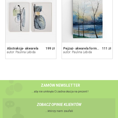
Abstrakcja- akwarela
199 zł
Pejzaż- akwarela formatu A5
111 zł
autor: Paulina Lebida
autor: Paulina Lebida
ZAMÓW NEWSLETTER
...aby nie umknęła Ci żadna okazja na prezent !
ZOBACZ OPINIE KLIENTÓW
...którzy nam zaufali