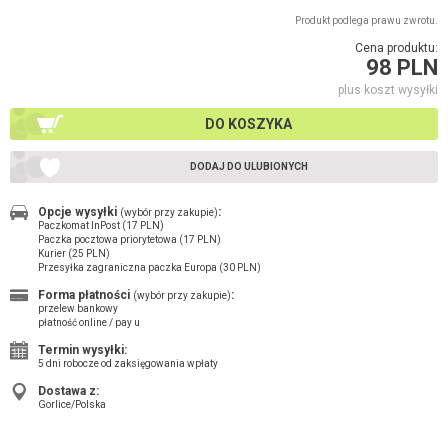
Produkt podlega prawu zwrotu.
Cena produktu:
98 PLN
plus koszt wysyłki
DO KOSZYKA
DODAJ DO ULUBIONYCH
Opcje wysyłki
:
(wybór przy zakupie)
Paczkomat InPost (17 PLN)
Paczka pocztowa priorytetowa (17 PLN)
Kurier (25 PLN)
Przesyłka zagraniczna paczka Europa (30 PLN)
Forma płatności
:
(wybór przy zakupie)
przelew bankowy
płatność online / pay u
Termin wysyłki:
5 dni robocze od zaksięgowania wpłaty
Dostawa z:
Gorlice/Polska