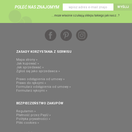
POLEĆ NAS ZNAJOMYM
WYŚLIJ
...może właśnie szukają sklepu takiego jak nasz..?
ZASADY KORZYSTANIA Z SERWISU
Mapa strony »
Jak kupować »
Jak sprzedawać »
Zgłoś się jako sprzedawca »
Prawo odstąpienia od umowy »
Prawo do rękojmi »
Formularz odstąpienia od umowy »
Formularz rękojmi »
BEZPIECZEŃSTWO ZAKUPÓW
Regulamin »
Płatność przez PayU »
Polityka prywatności »
Pliki cookies »