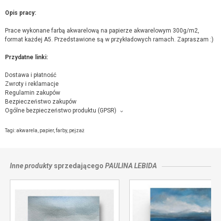
Opis pracy:
Prace wykonane farbą akwarelową na papierze akwarelowym 300g/m2,
format każdej A5. Przedstawione są w przykładowych ramach. Zapraszam :)
Przydatne linki:
Dostawa i płatność
Zwroty i reklamacje
Regulamin zakupów
Bezpieczeństwo zakupów
Ogólne bezpieczeństwo produktu (GPSR)
Producent towaru i podmiot odpowiedzialny za produkt:
Niebieska pracownia, Norwida 4/43, 38-300 Gorlice,
kontakt ze sprzedającym
Tagi:
akwarela
,
papier
,
farby
,
pejzaż
Inne produkty
sprzedającego
PAULINA LEBIDA