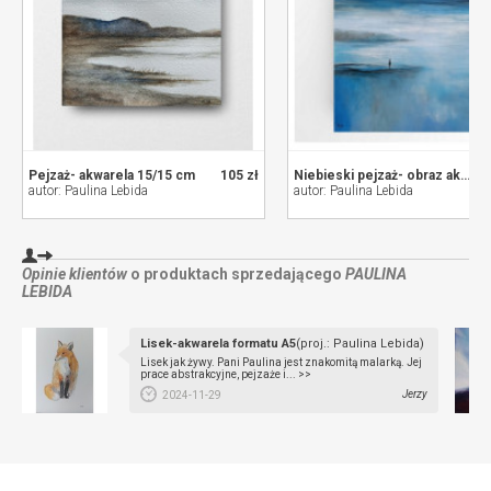
Pejzaż- akwarela 15/15 cm
105 zł
Niebieski pejzaż- obraz akrylowy 40/30 cm
autor: Paulina Lebida
autor: Paulina Lebida
Opinie klientów
o produktach sprzedającego
PAULINA
LEBIDA
Lisek-akwarela formatu A5
(proj.: Paulina Lebida)
Lisek jak żywy. Pani Paulina jest znakomitą malarką. Jej
prace abstrakcyjne, pejzaże i... >>
Jerzy
2024-11-29