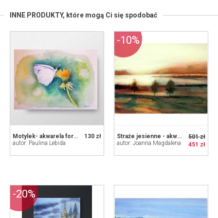
INNE PRODUKTY,
które mogą Ci się spodobać
-10%
Motylek- akwarela formatu A4
130 zł
Straże jesienne - akwarela w oprawie
501 zł
autor: Paulina Lebida
autor: Joanna Magdalena
451 zł
-20%