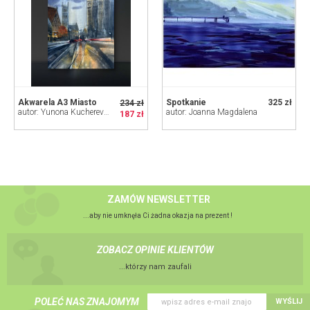
Akwarela A3 Miasto
Spotkanie
325 zł
234 zł
autor: Yunona Kucherevska
autor: Joanna Magdalena
187 zł
ZAMÓW NEWSLETTER
...aby nie umknęła Ci żadna okazja na prezent !
ZOBACZ OPINIE KLIENTÓW
...którzy nam zaufali
POLEĆ NAS ZNAJOMYM
WYŚLIJ