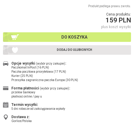
Produkt podlega prawu zwrotu.
Cena produktu:
159 PLN
plus koszt wysyłki
DO KOSZYKA
DODAJ DO ULUBIONYCH
Opcje wysyłki
:
(wybór przy zakupie)
Paczkomat InPost (16 PLN)
Paczka pocztowa priorytetowa (17 PLN)
Kurier (25 PLN)
Przesyłka zagraniczna paczka Europa (30 PLN)
Forma płatności
:
(wybór przy zakupie)
przelew bankowy
płatność online / pay u
Termin wysyłki:
5 dni robocze od zaksięgowania wpłaty
Dostawa z:
Gorlice/Polska