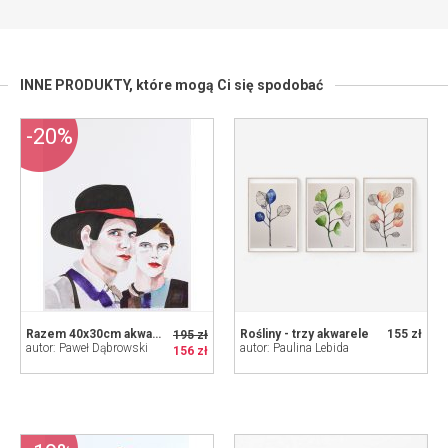
INNE PRODUKTY,
które mogą Ci się spodobać
-20%
Razem 40x30cm akwarela
Rośliny - trzy akwarele
155 zł
195 zł
autor: Paweł Dąbrowski
autor: Paulina Lebida
156 zł