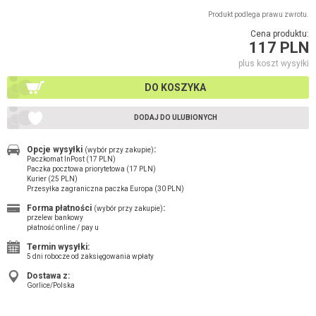
Produkt podlega prawu zwrotu.
Cena produktu:
117 PLN
plus koszt wysyłki
DO KOSZYKA
DODAJ DO ULUBIONYCH
Opcje wysyłki
:
(wybór przy zakupie)
Paczkomat InPost (17 PLN)
Paczka pocztowa priorytetowa (17 PLN)
Kurier (25 PLN)
Przesyłka zagraniczna paczka Europa (30 PLN)
Forma płatności
:
(wybór przy zakupie)
przelew bankowy
płatność online / pay u
Termin wysyłki:
5 dni robocze od zaksięgowania wpłaty
Dostawa z:
Gorlice/Polska