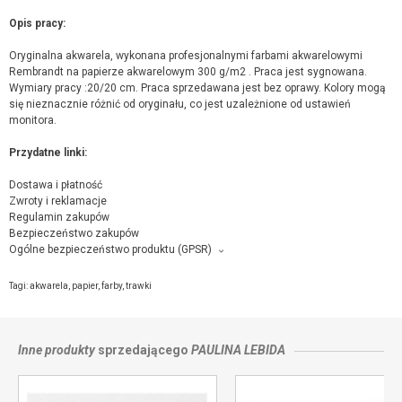
Opis pracy:
Oryginalna akwarela, wykonana profesjonalnymi farbami akwarelowymi
Rembrandt na papierze akwarelowym 300 g/m2 . Praca jest sygnowana.
Wymiary pracy :20/20 cm. Praca sprzedawana jest bez oprawy. Kolory mogą
się nieznacznie różnić od oryginału, co jest uzależnione od ustawień
monitora.
Przydatne linki:
Dostawa i płatność
Zwroty i reklamacje
Regulamin zakupów
Bezpieczeństwo zakupów
Ogólne bezpieczeństwo produktu (GPSR)
Producent towaru i podmiot odpowiedzialny za produkt:
Niebieska pracownia, Norwida 4/43, 38-300 Gorlice,
kontakt ze sprzedającym
Tagi:
akwarela
,
papier
,
farby
,
trawki
Inne produkty
sprzedającego
PAULINA LEBIDA