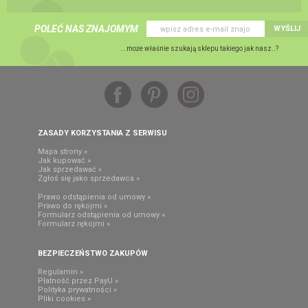
POLEĆ NAS ZNAJOMYM
WYŚLIJ
...może właśnie szukają sklepu takiego jak nasz..?
ZASADY KORZYSTANIA Z SERWISU
Mapa strony »
Jak kupować »
Jak sprzedawać »
Zgłoś się jako sprzedawca »
Prawo odstąpienia od umowy »
Prawo do rękojmi »
Formularz odstąpienia od umowy »
Formularz rękojmi »
BEZPIECZEŃSTWO ZAKUPÓW
Regulamin »
Płatność przez PayU »
Polityka prywatności »
Pliki cookies »