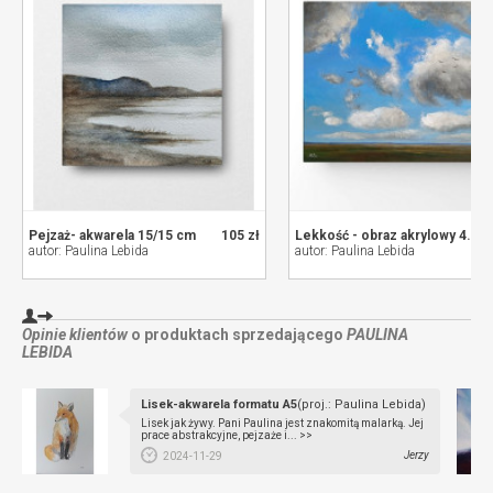
Pejzaż- akwarela 15/15 cm
105 zł
Lekkość - obraz akrylowy 40/50 cm
autor: Paulina Lebida
autor: Paulina Lebida
Opinie klientów
o produktach sprzedającego
PAULINA
LEBIDA
Lisek-akwarela formatu A5
(proj.: Paulina Lebida)
Lisek jak żywy. Pani Paulina jest znakomitą malarką. Jej
prace abstrakcyjne, pejzaże i... >>
Jerzy
2024-11-29