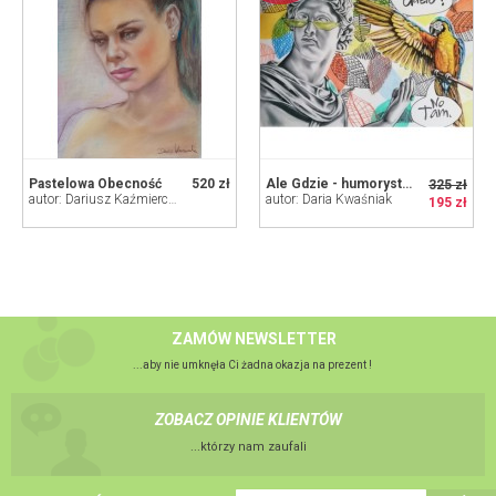
Pastelowa Obecność
520 zł
Ale Gdzie - humorystyczny kolaż rysowany A2
325 zł
autor: Dariusz Kaźmierczak
autor: Daria Kwaśniak
195 zł
ZAMÓW NEWSLETTER
...aby nie umknęła Ci żadna okazja na prezent !
ZOBACZ OPINIE KLIENTÓW
...którzy nam zaufali