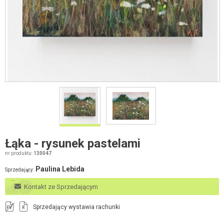
Łąka - rysunek pastelami
nr produktu:
130047
Paulina Lebida
Sprzedający:
Kontakt ze Sprzedającym
Sprzedający wystawia rachunki
FV
R