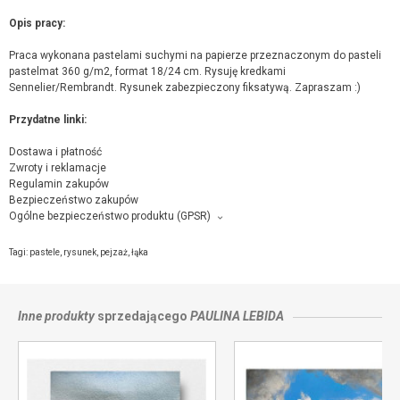
Opis pracy:
Praca wykonana pastelami suchymi na papierze przeznaczonym do pasteli
pastelmat 360 g/m2, format 18/24 cm. Rysuję kredkami
Sennelier/Rembrandt. Rysunek zabezpieczony fiksatywą. Zapraszam :)
Przydatne linki:
Dostawa i płatność
Zwroty i reklamacje
Regulamin zakupów
Bezpieczeństwo zakupów
Ogólne bezpieczeństwo produktu (GPSR)
Producent towaru i podmiot odpowiedzialny za produkt:
Niebieska pracownia, Norwida 4/43, 38-300 Gorlice,
kontakt ze sprzedającym
Tagi:
pastele
,
rysunek
,
pejzaż
,
łąka
Inne produkty
sprzedającego
PAULINA LEBIDA