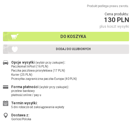
Produkt podlega prawu zwrotu.
Cena produktu:
130 PLN
plus koszt wysyłki
DO KOSZYKA
DODAJ DO ULUBIONYCH
Opcje wysyłki
:
(wybór przy zakupie)
Paczkomat InPost (16 PLN)
Paczka pocztowa priorytetowa (17 PLN)
Kurier (25 PLN)
Przesyłka zagraniczna paczka Europa (40 PLN)
Forma płatności
:
(wybór przy zakupie)
przelew bankowy
płatność online / pay u
Termin wysyłki:
5 dni robocze od zaksięgowania wpłaty
Dostawa z:
Gorlice/Polska