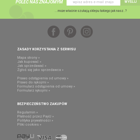
POLEĆ NAS ZNAJOMYM
WYŚLIJ
...może właśnie szukają sklepu takiego jak nasz..?
ZASADY KORZYSTANIA Z SERWISU
Mapa strony »
Jak kupować »
Jak sprzedawać »
Zgłoś się jako sprzedawca »
Prawo odstąpienia od umowy »
Prawo do rękojmi »
Formularz odstąpienia od umowy »
Formularz rękojmi »
BEZPIECZEŃSTWO ZAKUPÓW
Regulamin »
Płatność przez PayU »
Polityka prywatności »
Pliki cookies »