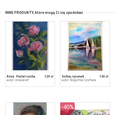
INNE PRODUKTY,
które mogą Ci się spodobać
Róże. Pastel sucha.
129 zł
Solina, rysunek .
130 zł
autor: Anawa-art
autor: Bogumiła Szufnara
-40%