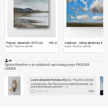
Pejzaż- akwarela 15/15 cm
105 zł
Lekkość - obraz akrylowy 40/50 cm
autor: Paulina Lebida
autor: Paulina Lebida
Opinie klientów
o produktach sprzedającego
PAULINA
LEBIDA
Lisek-akwarela formatu A5
(proj.: Paulina Lebida)
Lisek jak żywy. Pani Paulina jest znakomitą malarką. Jej
prace abstrakcyjne, pejzaże i... >>
Jerzy
2024-11-29