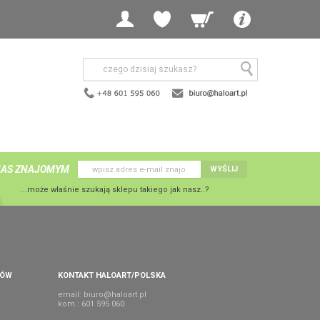
NAS ZNAJOMYM
WYŚLIJ
...może właśnie szukają sklepu takiego jak nasz..?
PÓW
KONTAKT HALOART/POLSKA
email:
biuro@haloart.pl
kom.: 601 595 060