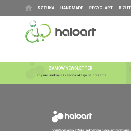
SZTUKA
HANDMADE
RECYCLART
BIŻUT
ZAMÓW NEWSLETTER
...aby nie umknęła Ci żadna okazja na prezent !
popularyzujemy sztukę, rękodzieło i ideę art recyclingu