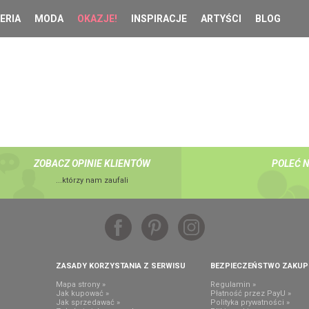
ERIA
MODA
OKAZJE!
INSPIRACJE
ARTYŚCI
BLOG
ZOBACZ OPINIE KLIENTÓW
POLEĆ 
...którzy nam zaufali
ZASADY KORZYSTANIA Z SERWISU
BEZPIECZEŃSTWO ZAKU
Mapa strony »
Regulamin »
Jak kupować »
Płatność przez PayU »
Jak sprzedawać »
Polityka prywatności »
,