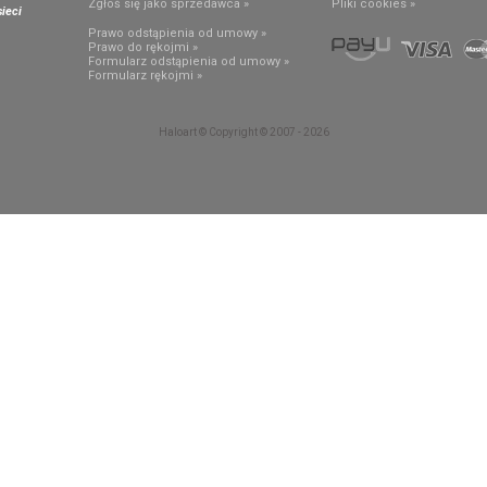
Zgłoś się jako sprzedawca »
Pliki cookies »
ieci
Prawo odstąpienia od umowy »
Prawo do rękojmi »
Formularz odstąpienia od umowy »
Formularz rękojmi »
Haloart © Copyright © 2007 - 2026