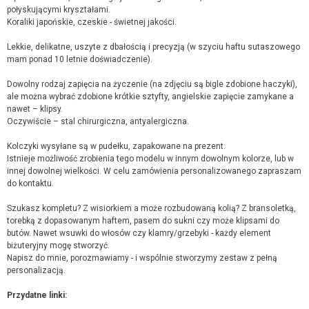
połyskującymi kryształami.
Koraliki japońskie, czeskie - świetnej jakości.
Lekkie, delikatne, uszyte z dbałością i precyzją (w szyciu haftu sutaszowego
mam ponad 10 letnie doświadczenie).
Dowolny rodzaj zapięcia na życzenie (na zdjęciu są bigle zdobione haczyki),
ale można wybrać zdobione krótkie sztyfty, angielskie zapięcie zamykane a
nawet – klipsy.
Oczywiście – stal chirurgiczna, antyalergiczna.
Kolczyki wysyłane są w pudełku, zapakowane na prezent.
Istnieje możliwość zrobienia tego modelu w innym dowolnym kolorze, lub w
innej dowolnej wielkości. W celu zamówienia personalizowanego zapraszam
do kontaktu.
Szukasz kompletu? Z wisiorkiem a może rozbudowaną kolią? Z bransoletką,
torebką z dopasowanym haftem, pasem do sukni czy może klipsami do
butów. Nawet wsuwki do włosów czy klamry/grzebyki - każdy element
biżuteryjny mogę stworzyć.
Napisz do mnie, porozmawiamy - i wspólnie stworzymy zestaw z pełną
personalizacją.
Przydatne linki: