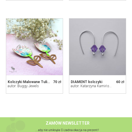
Kolczyki Malowane Tulipany
70 zł
DIAMENT kolczyki
60 zł
autor: Buggy Jewels
autor: Katarzyna Kamińska - ART
ZAMÓW NEWSLETTER
...aby nie umknęła Ci żadna okazja na prezent !