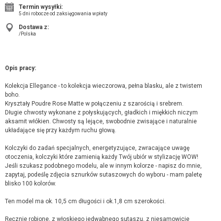
Termin wysyłki:
5 dni robocze od zaksięgowania wpłaty
Dostawa z:
/Polska
Opis pracy:
Kolekcja Ellegance - to kolekcja wieczorowa, pełna blasku, ale z twistem
boho.
Kryształy Poudre Rose Matte w połączeniu z szarością i srebrem.
Długie chwosty wykonane z połyskujących, gładkich i miękkich niczym
aksamit włókien. Chwosty są lejące, swobodnie zwisające i naturalnie
układające się przy każdym ruchu głową.
Kolczyki do zadań specjalnych, energetyzujące, zwracające uwagę
otoczenia, kolczyki które zamienią każdy Twój ubiór w stylizację WOW!
Jeśli szukasz podobnego modelu, ale w innym kolorze - napisz do mnie,
zapytaj, podeślę zdjęcia sznurków sutaszowych do wyboru - mam paletę
blisko 100 kolorów.
Ten model ma ok. 10,5 cm długości i ok.1,8 cm szerokości.
Ręcznie robione, z włoskiego jedwabnego sutaszu, z niesamowicie