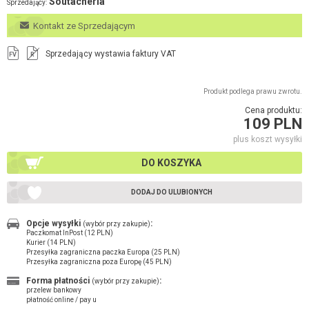
Soutacheria
Sprzedający:
Kontakt ze Sprzedającym
Sprzedający wystawia faktury VAT
FV
R
Produkt podlega prawu zwrotu.
Cena produktu:
109 PLN
plus koszt wysyłki
DO KOSZYKA
DODAJ DO ULUBIONYCH
Opcje wysyłki
:
(wybór przy zakupie)
Paczkomat InPost (12 PLN)
Kurier (14 PLN)
Przesyłka zagraniczna paczka Europa (25 PLN)
Przesyłka zagraniczna poza Europę (45 PLN)
Forma płatności
:
(wybór przy zakupie)
przelew bankowy
płatność online / pay u