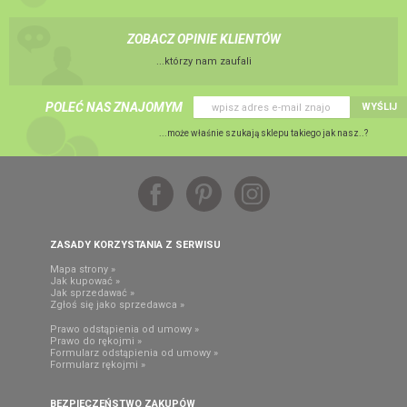
ZOBACZ OPINIE KLIENTÓW
...którzy nam zaufali
POLEĆ NAS ZNAJOMYM
WYŚLIJ
...może właśnie szukają sklepu takiego jak nasz..?
ZASADY KORZYSTANIA Z SERWISU
Mapa strony »
Jak kupować »
Jak sprzedawać »
Zgłoś się jako sprzedawca »
Prawo odstąpienia od umowy »
Prawo do rękojmi »
Formularz odstąpienia od umowy »
Formularz rękojmi »
BEZPIECZEŃSTWO ZAKUPÓW