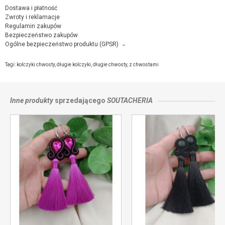
Dostawa i płatność
Zwroty i reklamacje
Regulamin zakupów
Bezpieczeństwo zakupów
Ogólne bezpieczeństwo produktu (GPSR)
Producent towaru i podmiot odpowiedzialny za produkt:
Maja Załęska-Woźniak, Niepodległości 3/25, Pruszcz Gdański,
kontakt ze
Tagi:
kolczyki chwosty
,
długie kolczyki
,
długie chwosty
,
z chwostami
sprzedającym
Inne produkty
sprzedającego
SOUTACHERIA