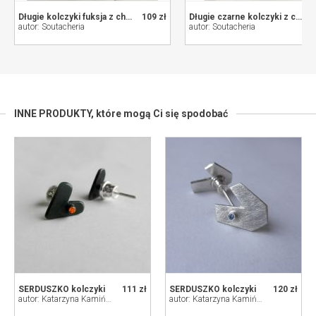
Długie kolczyki fuksja z chwostami, chwosty klipsy sztyfty soutache sutasz
109 zł
Długie czarne kolczyki z chwostami, chwosty klipsy sztyfty soutache sutasz z onyksem
autor: Soutacheria
autor: Soutacheria
INNE PRODUKTY,
które mogą Ci się spodobać
SERDUSZKO kolczyki
111 zł
SERDUSZKO kolczyki
120 zł
autor: Katarzyna Kamińska - ART
autor: Katarzyna Kamińska - ART