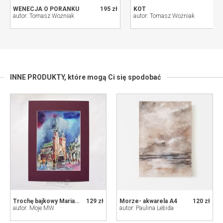
WENECJA O PORANKU
195 zł
KOT
autor: Tomasz Woźniak
autor: Tomasz Woźniak
INNE PRODUKTY,
które mogą Ci się spodobać
Trochę bajkowy Mariacki
129 zł
Morze- akwarela A4
120 zł
autor: Moje MW
autor: Paulina Lebida