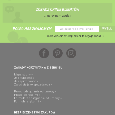
ZOBACZ OPINIE KLIENTÓW
...którzy nam zaufali
POLEĆ NAS ZNAJOMYM
WYŚLIJ
...może właśnie szukają sklepu takiego jak nasz..?
ZASADY KORZYSTANIA Z SERWISU
Mapa strony »
Jak kupować »
Jak sprzedawać »
Zgłoś się jako sprzedawca »
Prawo odstąpienia od umowy »
Prawo do rękojmi »
Formularz odstąpienia od umowy »
Formularz rękojmi »
BEZPIECZEŃSTWO ZAKUPÓW