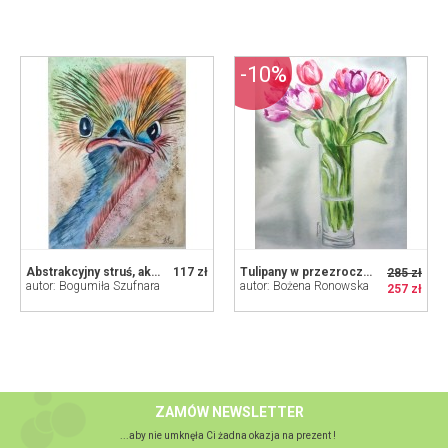
-10%
Abstrakcyjny struś, akwarela.
117 zł
Tulipany w przezroczystym wazonie
285 zł
autor: Bogumiła Szufnara
autor: Bożena Ronowska
257 zł
ZAMÓW NEWSLETTER
...aby nie umknęła Ci żadna okazja na prezent !