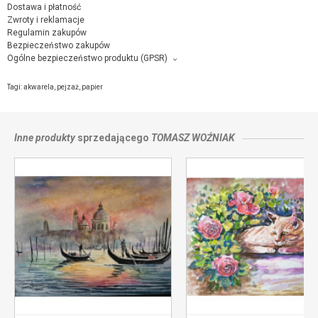
Dostawa i płatność
Zwroty i reklamacje
Regulamin zakupów
Bezpieczeństwo zakupów
Ogólne bezpieczeństwo produktu (GPSR)
Producent towaru i podmiot odpowiedzialny za produkt:
Tomasz Woźniak, Małopolska, 46b, 11, 70-515 Szczecin,
kontakt ze
Tagi:
akwarela
,
pejzaż
,
papier
sprzedającym
Inne produkty
sprzedającego
TOMASZ WOŹNIAK