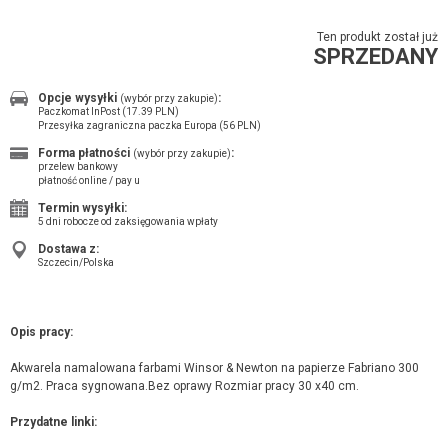
Ten produkt został już
SPRZEDANY
Opcje wysyłki
:
(wybór przy zakupie)
Paczkomat InPost (17.39 PLN)
Przesyłka zagraniczna paczka Europa (56 PLN)
Forma płatności
:
(wybór przy zakupie)
przelew bankowy
płatność online / pay u
Termin wysyłki:
5 dni robocze od zaksięgowania wpłaty
Dostawa z:
Szczecin/Polska
Opis pracy:
Akwarela namalowana farbami Winsor & Newton na papierze Fabriano 300
g/m2. Praca sygnowana.Bez oprawy Rozmiar pracy 30 x40 cm.
Przydatne linki: