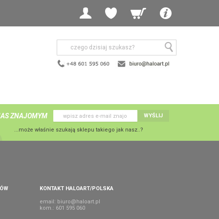
NAS ZNAJOMYM
WYŚLIJ
...może właśnie szukają sklepu takiego jak nasz..?
PÓW
KONTAKT HALOART/POLSKA
email:
biuro@haloart.pl
kom.: 601 595 060