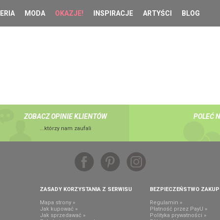
ERIA
MODA
OKAZJE!
INSPIRACJE
ARTYŚCI
BLOG
ZOBACZ OPINIE KLIENTÓW
POLEĆ 
...którzy nam zaufali
ZASADY KORZYSTANIA Z SERWISU
BEZPIECZEŃSTWO ZAKU
Mapa strony »
Regulamin »
Jak kupować »
Płatność przez PayU »
Jak sprzedawać »
Polityka prywatności »
,