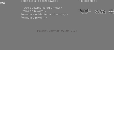
Zgłoś się jako sprzedawca »
Pliki cookies »
ieci
Prawo odstąpienia od umowy »
Prawo do rękojmi »
Formularz odstąpienia od umowy »
Formularz rękojmi »
Haloart © Copyright © 2007 - 2026