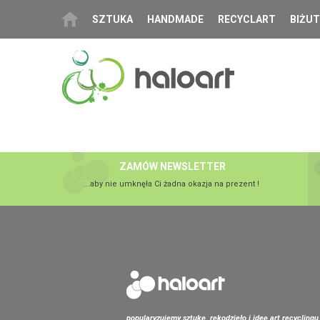
SZTUKA
HANDMADE
RECYCLART
BIŻUT
ZAMÓW NEWSLETTER
...aby nie umknęła Ci żadna okazja na prezent !
popularyzujemy sztukę, rękodzieło i ideę art recyclingu