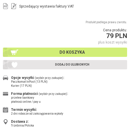
Sprzedający wystawia faktury VAT
FV
R
Produkt podlega prawu zwrotu.
Cena produktu:
79 PLN
plus koszt wysyłki
DO KOSZYKA
DODAJ DO ULUBIONYCH
Opcje wysyłki
:
(wybór przy zakupie)
Paczkomat InPost (13 PLN)
Kurier (17 PLN)
Forma płatności
:
(wybór przy zakupie)
przelew bankowy
płatność online / pay u
Termin wysyłki:
2 dni robocze od zaksięgowania wpłaty
Dostawa z:
Trzebinia/Polska