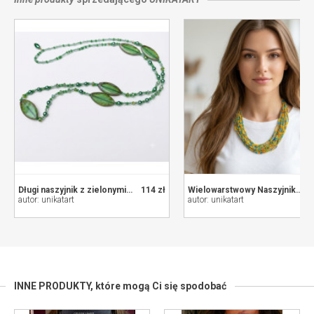
Długi naszyjnik z zielonymi koralikami
114 zł
Wielowarstwowy Naszyjnik z Drobnych Koralików - Żywe Kolory (Żółty, Niebieski, Pomarańczowy)
autor: unikatart
autor: unikatart
INNE PRODUKTY,
które mogą Ci się spodobać