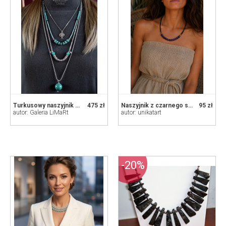
Turkusowy naszyjnik 3w1: kupujesz 1 masz 3 modne naszyjniki BOHO unikat handmade
475 zł
Naszyjnik z czarnego szkła fasetowanego z fioletowymi kamieniami i hematytem
95 zł
autor: Galeria LiMaRt
autor: unikatart
-20%