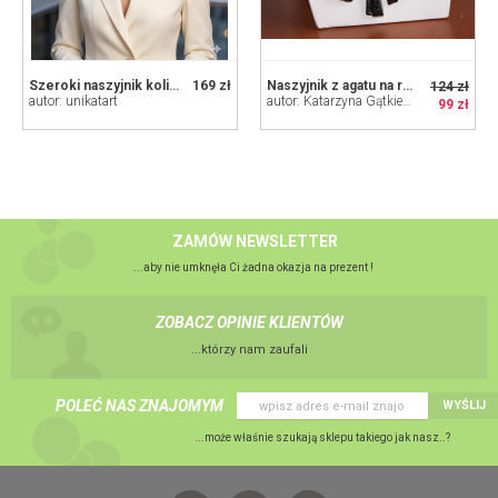
Szeroki naszyjnik kolia z turkusowymi detalami | 4 cm szerokości
169 zł
Naszyjnik z agatu na rzemieniu
124 zł
autor: unikatart
autor: Katarzyna Gątkiewicz
99 zł
ZAMÓW NEWSLETTER
...aby nie umknęła Ci żadna okazja na prezent !
ZOBACZ OPINIE KLIENTÓW
...którzy nam zaufali
POLEĆ NAS ZNAJOMYM
WYŚLIJ
...może właśnie szukają sklepu takiego jak nasz..?