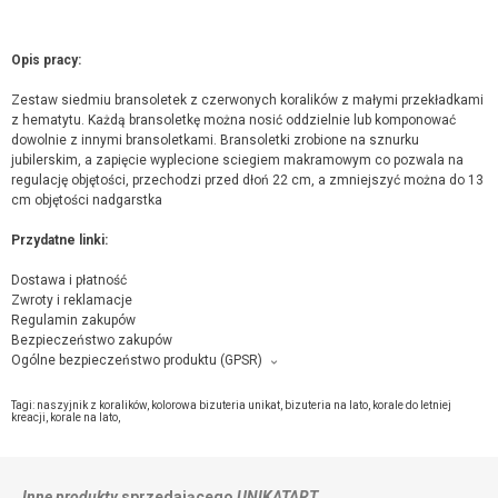
Opis pracy:
Zestaw siedmiu bransoletek z czerwonych koralików z małymi przekładkami
z hematytu. Każdą bransoletkę można nosić oddzielnie lub komponować
dowolnie z innymi bransoletkami. Bransoletki zrobione na sznurku
jubilerskim, a zapięcie wyplecione sciegiem makramowym co pozwala na
regulację objętości, przechodzi przed dłoń 22 cm, a zmniejszyć można do 13
cm objętości nadgarstka
Przydatne linki:
Dostawa i płatność
Zwroty i reklamacje
Regulamin zakupów
Bezpieczeństwo zakupów
Ogólne bezpieczeństwo produktu (GPSR)
Producent towaru i podmiot odpowiedzialny za produkt:
unikatart, ul.Niecała 6 , 32-540 Trzebinia,
kontakt ze sprzedającym
Tagi:
naszyjnik z koralików
,
kolorowa bizuteria unikat
,
bizuteria na lato
,
korale do letniej
kreacji
,
korale na lato
,
Inne produkty
sprzedającego
UNIKATART