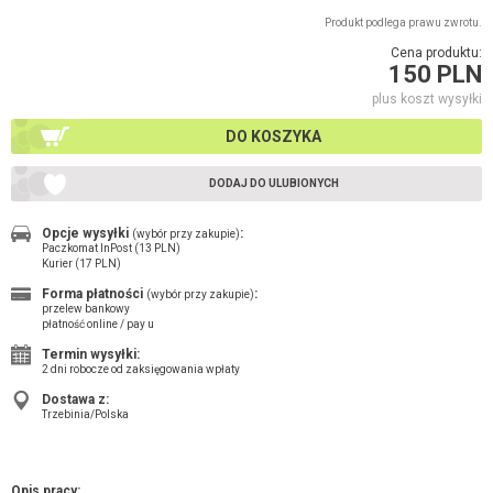
Produkt podlega prawu zwrotu.
Cena produktu:
150 PLN
plus koszt wysyłki
DO KOSZYKA
DODAJ DO ULUBIONYCH
Opcje wysyłki
:
(wybór przy zakupie)
Paczkomat InPost (13 PLN)
Kurier (17 PLN)
Forma płatności
:
(wybór przy zakupie)
przelew bankowy
płatność online / pay u
Termin wysyłki:
2 dni robocze od zaksięgowania wpłaty
Dostawa z:
Trzebinia/Polska
Opis pracy: