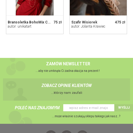
Bransoletka BohoMix Czerwone Korale
75 zł
Szafir Wisiorek
475 zł
autor: unikatart
autor: Jolanta Krawiec
ZAMÓW NEWSLETTER
...aby nie umknęła Ci żadna okazja na prezent !
ZOBACZ OPINIE KLIENTÓW
...którzy nam zaufali
POLEĆ NAS ZNAJOMYM
WYŚLIJ
...może właśnie szukają sklepu takiego jak nasz..?