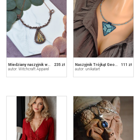
Miedziany naszyjnik wire wrapping z labradorytem #505
235 zł
Naszyjnik Trójkąt Geometryczne Wzory Krótki 25.154
111 zł
autor: Witchcraft Apparel
autor: unikatart