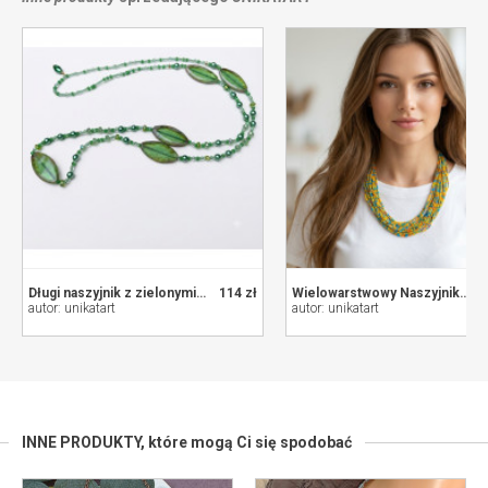
Długi naszyjnik z zielonymi koralikami
114 zł
Wielowarstwowy Naszyjnik z Drobnych Koralików - Żywe Kolory (Żółty, Niebieski, Pomarańczowy)
autor: unikatart
autor: unikatart
INNE PRODUKTY,
które mogą Ci się spodobać