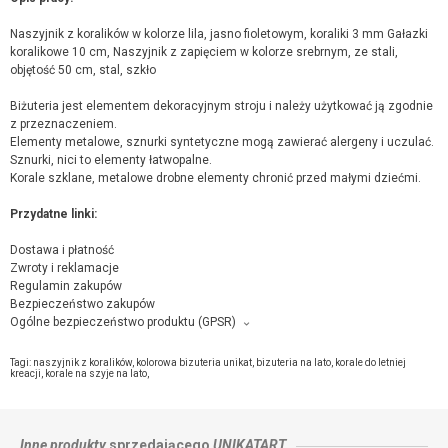
Naszyjnik z koralików w kolorze lila, jasno fioletowym, koraliki 3 mm Gałazki
koralikowe 10 cm, Naszyjnik z zapięciem w kolorze srebrnym, ze stali,
objętość 50 cm, stal, szkło
Biżuteria jest elementem dekoracyjnym stroju i należy użytkować ją zgodnie
z przeznaczeniem.
Elementy metalowe, sznurki syntetyczne mogą zawierać alergeny i uczulać.
Sznurki, nici to elementy łatwopalne.
Korale szklane, metalowe drobne elementy chronić przed małymi dziećmi.
Przydatne linki:
Dostawa i płatność
Zwroty i reklamacje
Regulamin zakupów
Bezpieczeństwo zakupów
Ogólne bezpieczeństwo produktu (GPSR)
Producent towaru i podmiot odpowiedzialny za produkt:
unikatart, ul.Niecała 6 , 32-540 Trzebinia,
kontakt ze sprzedającym
Tagi:
naszyjnik z koralików
,
kolorowa bizuteria unikat
,
bizuteria na lato
,
korale do letniej
kreacji
,
korale na szyje na lato
,
Inne produkty
sprzedającego
UNIKATART