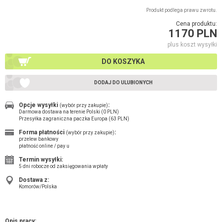
Produkt podlega prawu zwrotu.
Cena produktu:
1170 PLN
plus koszt wysyłki
DO KOSZYKA
DODAJ DO ULUBIONYCH
Opcje wysyłki
:
(wybór przy zakupie)
Darmowa dostawa na terenie Polski (0 PLN)
Przesyłka zagraniczna paczka Europa (63 PLN)
Forma płatności
:
(wybór przy zakupie)
przelew bankowy
płatność online / pay u
Termin wysyłki:
5 dni robocze od zaksięgowania wpłaty
Dostawa z:
Komorów/Polska
Opis pracy: