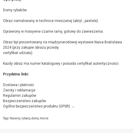
Domy rybaków
Obraz namalowany w technice mieszanej (akryl , pastele).
Oprawiony w masywne czarne ramy, gotowy do zawieszenia.
Obraz był prezentowany na międzynarodowej wystawie Naiva Bratislawa
2024 (przy zakupie obrazu prześlę
certyfikat udziału).
Każdy obraz ma numer katalogowy i posiada certyfikat autentyczności.
Przydatne linki:
Dostawa i płatność
Zwroty i reklamacje
Regulamin zakupów
Bezpieczeństwo zakupów
Ogólne bezpieczeństwo produktu (GPSR)
Producent towaru i podmiot odpowiedzialny za produkt:
Agnieszka Maj, Kotońskiego 15, 05-806 Komorów,
kontakt ze sprzedającym
Tagi:
Naiwny
,
rybacy
,
domy
,
morze