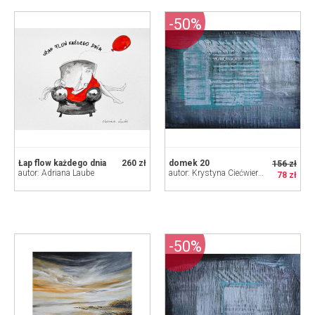
-50%
Łap flow każdego dnia
260 zł
domek 20
156 zł
autor: Adriana Laube
autor: Krystyna Ciećwierska
78 zł
-50%