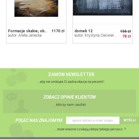
Formacje skalne, obraz nowoczesny 90 x 90
1170 zł
domek 12
156 zł
autor: Aneta Janecka
autor: Krystyna Ciećwierska
78 zł
ZAMÓW NEWSLETTER
...aby nie umknęła Ci żadna okazja na prezent !
ZOBACZ OPINIE KLIENTÓW
...którzy nam zaufali
POLEĆ NAS ZNAJOMYM
WYŚLIJ
...może właśnie szukają sklepu takiego jak nasz..?