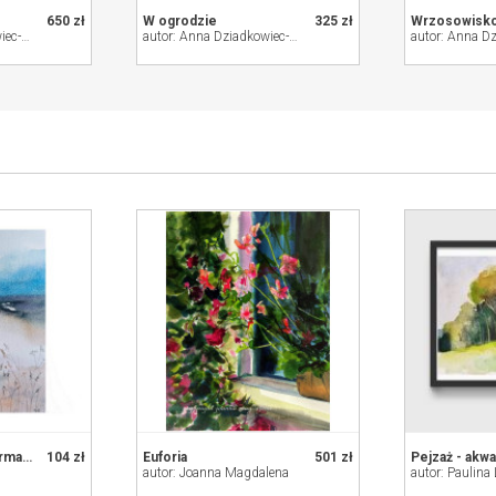
650 zł
W ogrodzie
325 zł
Wrzosowisk
autor: Anna Dziadkowiec-Bisztyga
autor: Anna Dziadkowiec-Bisztyga
Pejzaż- akwarela formatu A5
104 zł
Euforia
501 zł
Pejzaż - akwa
autor: Joanna Magdalena
autor: Paulina