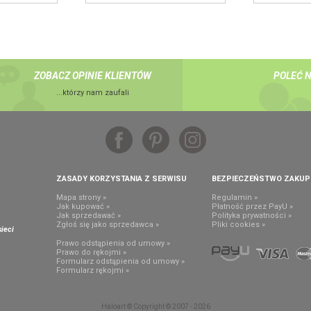
ZOBACZ OPINIE KLIENTÓW
POLEĆ 
...którzy nam zaufali
ZASADY KORZYSTANIA Z SERWISU
BEZPIECZEŃSTWO ZAKU
Mapa strony »
Regulamin »
Jak kupować »
Płatność przez PayU »
Jak sprzedawać »
Polityka prywatności »
,
Zgłoś się jako sprzedawca »
Pliki cookies »
ieci
Prawo odstąpienia od umowy »
Prawo do rękojmi »
Formularz odstąpienia od umowy »
Formularz rękojmi »
Haloart © Copyright © 2007 - 2026