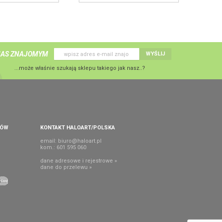
NAS ZNAJOMYM
WYŚLIJ
...może właśnie szukają sklepu takiego jak nasz..?
PÓW
KONTAKT HALOART/POLSKA
email:
biuro@haloart.pl
kom.: 601 595 060
dane adresowe i rejestrowe »
dane do przelewu »