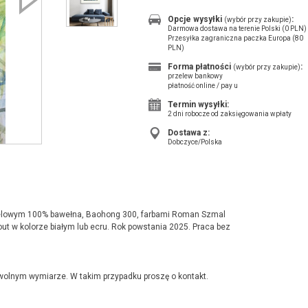
Opcje wysyłki
:
(wybór przy zakupie)
Darmowa dostawa na terenie Polski (0 PLN)
Przesyłka zagraniczna paczka Europa (80
PLN)
Forma płatności
:
(wybór przy zakupie)
przelew bankowy
płatność online / pay u
Termin wysyłki:
2 dni robocze od zaksięgowania wpłaty
Dostawa z:
Dobczyce/Polska
relowym 100% bawełna, Baohong 300, farbami Roman Szmal
ut w kolorze białym lub ecru. Rok powstania 2025. Praca bez
owolnym wymiarze. W takim przypadku proszę o kontakt.