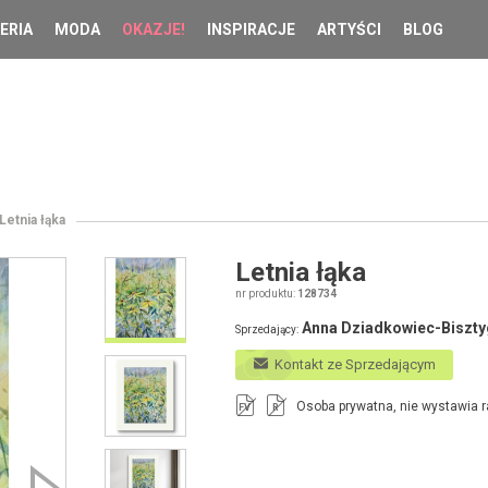
ERIA
MODA
OKAZJE!
INSPIRACJE
ARTYŚCI
BLOG
Letnia łąka
Letnia łąka
nr produktu:
128734
Anna Dziadkowiec-Biszt
Sprzedający:
Kontakt ze Sprzedającym
Osoba prywatna, nie wystawia r
FV
R