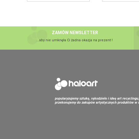
ZAMÓW NEWSLETTER
...aby nie umknęła Ci żadna okazja na prezent !
popularyzujemy sztukę, rękodzieło i ideę art recyclingu
przekonujemy do zakupów artystycznych produktów w s