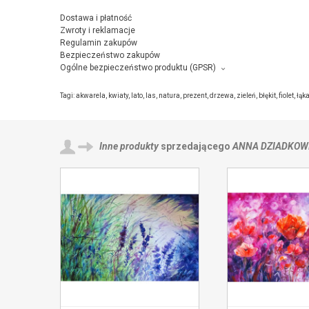
Dostawa i płatność
Zwroty i reklamacje
Regulamin zakupów
Bezpieczeństwo zakupów
Ogólne bezpieczeństwo produktu (GPSR)
Producent towaru i podmiot odpowiedzialny za produkt:
Anna Dziadkowiec-Bisztyga, ul. Piastowska, 48, 32-410 Dobczyc
Tagi:
akwarela
,
kwiaty
,
lato
,
las
,
natura
,
prezent
,
drzewa
,
zieleń
,
błękit
,
fiolet
,
łąk
Inne produkty
sprzedającego
ANNA DZIADKOW