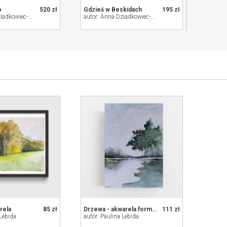
o
520 zł
Gdzieś w Beskidach
195 zł
Fale
autor: Anna Dziadkowiec-Bisztyga
autor: Anna Dziadkowiec-Bisztyga
rela
85 zł
Drzewa - akwarela formatu 25/18 cm
111 zł
 Lebida
autor: Paulina Lebida