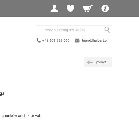
powrót
yga
achunków ani faktur vat