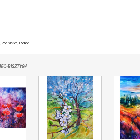
e,
kontakt ze sprzedającym
a
,
lato
,
słońce
,
zachód
IEC-BISZTYGA