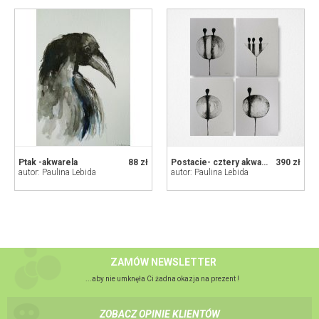
Ptak -akwarela
88 zł
Postacie- cztery akwarele formatu 32/24 cm
390 zł
autor: Paulina Lebida
autor: Paulina Lebida
ZAMÓW NEWSLETTER
...aby nie umknęła Ci żadna okazja na prezent !
ZOBACZ OPINIE KLIENTÓW