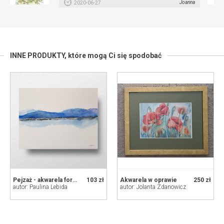
Joanna
2020-06-27
INNE PRODUKTY,
które mogą Ci się spodobać
Pejzaż - akwarela formatu 24/32 cm
103 zł
Akwarela w oprawie
250 zł
autor: Paulina Lebida
autor: Jolanta Zdanowicz