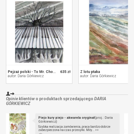
Pejzaż polski - To Mr. Chopin II
635 zł
Z lotu ptaka
autor: Daria Górkiewicz
autor: Daria Górkiewicz
Opinie klientów
o produktach sprzedającego
DARIA
GÓRKIEWICZ
Piejo kury piejo - akwarela oryginał
(proj.: Daria
Górkiewicz)
Szybka realizacja zamówienia, praca bardzo dobrze
zabezpieczona na czas przesyłki. Miły... >>