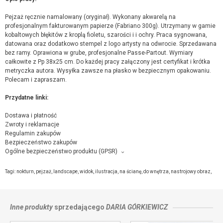
Pejzaż ręcznie namalowany (oryginał). Wykonany akwarelą na
profesjonalnym fakturowanym papierze (Fabriano 300g). Utrzymany w gamie
kobaltowych błękitów z kroplą fioletu, szarości i i ochry. Praca sygnowana,
datowana oraz dodatkowo stempel z logo artysty na odwrocie. Sprzedawana
bez ramy. Oprawiona w grube, profesjonalne Passe-Partout. Wymiary
całkowite z Pp 38x25 cm. Do każdej pracy załączony jest certyfikat i krótka
metryczka autora. Wysyłka zawsze na płasko w bezpiecznym opakowaniu.
Polecam i zapraszam.
Przydatne linki:
Dostawa i płatność
Zwroty i reklamacje
Regulamin zakupów
Bezpieczeństwo zakupów
Ogólne bezpieczeństwo produktu (GPSR)
Producent towaru i podmiot odpowiedzialny za produkt:
Daria Górkiewicz, Kasztanowa 6a., 91-487 Łódź,
kontakt ze sprzedającym
Tagi:
nokturn
,
pejzaż
,
landscape
,
widok
,
ilustracja
,
na ścianę
,
do wnętrza
,
nastrojowy obraz
,
Inne produkty
sprzedającego
DARIA GÓRKIEWICZ