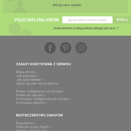
...którzy nam zaufali
POLEĆ NAS ZNAJOMYM
WYŚLIJ
...może właśnie szukają sklepu takiego jak nasz..?
ZASADY KORZYSTANIA Z SERWISU
Mapa strony »
Jak kupować »
Jak sprzedawać »
Zgłoś się jako sprzedawca »
Prawo odstąpienia od umowy »
Prawo do rękojmi »
Formularz odstąpienia od umowy »
Formularz rękojmi »
BEZPIECZEŃSTWO ZAKUPÓW
Regulamin »
Płatność przez PayU »
Polityka prywatności »