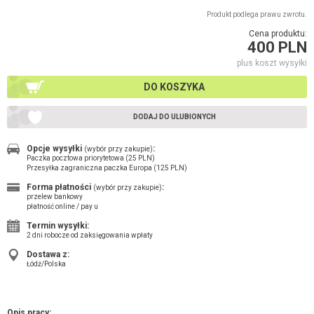
Produkt podlega prawu zwrotu.
Cena produktu:
400 PLN
plus koszt wysyłki
DO KOSZYKA
DODAJ DO ULUBIONYCH
Opcje wysyłki
:
(wybór przy zakupie)
Paczka pocztowa priorytetowa (25 PLN)
Przesyłka zagraniczna paczka Europa (125 PLN)
Forma płatności
:
(wybór przy zakupie)
przelew bankowy
płatność online / pay u
Termin wysyłki:
2 dni robocze od zaksięgowania wpłaty
Dostawa z:
Łódź/Polska
Opis pracy: