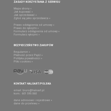
ZASADY KORZYSTANIA Z SERWISU
Mapa strony »
Jak kupować »
Jak sprzedawać »
Zgłoś się jako sprzedawca »
Prawo odstąpienia od umowy »
Prawo do rękojmi »
Formularz odstąpienia od umowy »
Formularz rękojmi »
BEZPIECZEŃSTWO ZAKUPÓW
Regulamin »
Płatność przez PayU »
Polityka prywatności »
Pliki cookies »
KONTAKT HALOART/POLSKA
email:
biuro@haloart.pl
kom.: 601 595 060
dane adresowe i rejestrowe »
dane do przelewu »