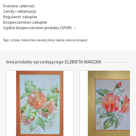
Dostawa i płatność
Zwroty i reklamacje
Regulamin zakupów
Bezpieczeństwo zakupów
Ogólne bezpieczeństwo produktu (GPSR)
Producent towaru i podmiot odpowiedzialny za produkt:
Elżbieta Marzan, Kluczowa 10 m9, 01-929 Warszawa,
kontakt ze
Tagi:
sztuka
,
malarstwo
,
kwiaty
,
obraz olejny
,
natura
,
tulipany
sprzedającym
Inne produkty
sprzedającego
ELŻBIETA MARZAN