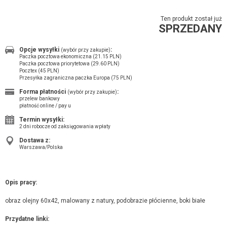
Ten produkt został już
SPRZEDANY
Opcje wysyłki
:
(wybór przy zakupie)
Paczka pocztowa ekonomiczna (21.15 PLN)
Paczka pocztowa priorytetowa (29.60 PLN)
Pocztex (45 PLN)
Przesyłka zagraniczna paczka Europa (75 PLN)
Forma płatności
:
(wybór przy zakupie)
przelew bankowy
płatność online / pay u
Termin wysyłki:
2 dni robocze od zaksięgowania wpłaty
Dostawa z:
Warszawa/Polska
Opis pracy:
obraz olejny 60x42, malowany z natury, podobrazie płócienne, boki białe
Przydatne linki: