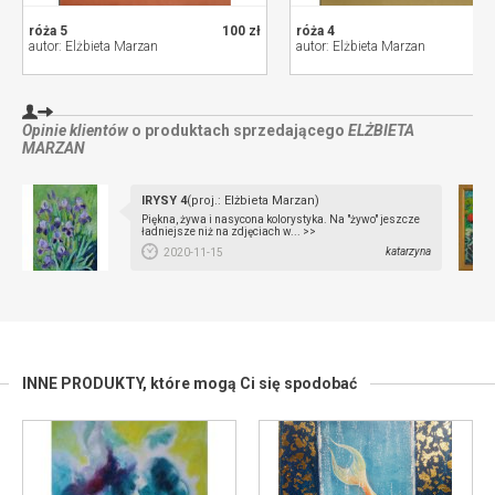
róża 5
100 zł
róża 4
autor: Elżbieta Marzan
autor: Elżbieta Marzan
Opinie klientów
o produktach sprzedającego
ELŻBIETA
MARZAN
IRYSY 4
(proj.: Elżbieta Marzan)
Piękna, żywa i nasycona kolorystyka. Na "żywo" jeszcze
ładniejsze niż na zdjęciach w... >>
katarzyna
2020-11-15
INNE PRODUKTY,
które mogą Ci się spodobać