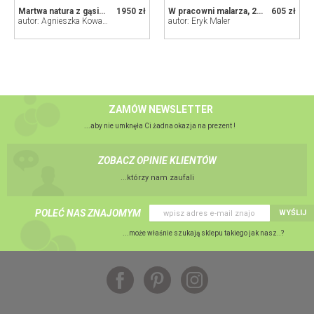
Martwa natura z gąsiorem
1950 zł
W pracowni malarza, 2021
605 zł
autor: Agnieszka Kowalczyk
autor: Eryk Maler
ZAMÓW NEWSLETTER
...aby nie umknęła Ci żadna okazja na prezent !
ZOBACZ OPINIE KLIENTÓW
...którzy nam zaufali
POLEĆ NAS ZNAJOMYM
WYŚLIJ
...może właśnie szukają sklepu takiego jak nasz..?