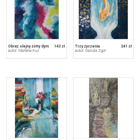
Obraz olejny żółty dym
143 zł
Trzy życzenia
241 zł
autor: Marlena Kuć
autor: Danuta Zgoł