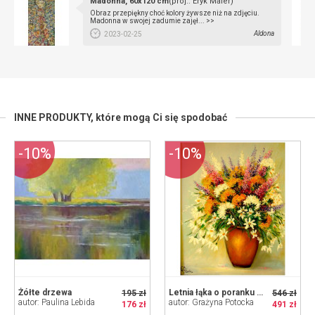
Madonna, 60x120 cm
(proj.: Eryk Maler)
Obraz przepiękny choć kolory żywsze niż na zdjęciu.
Madonna w swojej zadumie zajęł... >>
Aldona
2023-02-25
INNE PRODUKTY,
które mogą Ci się spodobać
-10%
-10%
Żółte drzewa
Letnia łąka o poranku obraz olejny 40-50cm w ramie
195 zł
546 zł
autor: Paulina Lebida
autor: Grażyna Potocka
176 zł
491 zł