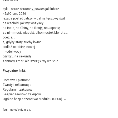
cykl - obraz obracany, powieś jak lubisz
45x90 cm, 2026
leżąca postać patrzy w dal na tęczowy świt
na wschód, jak my wszyscy
na Indie, na Chiny, na Rosję, na Japonię
za nim most, wiadukt, albo mostek Moneta...
poezja, ...
a, gdyby stary suchy kwiat
podlać odrobiną nowej
młodej wody
ożyłby... na sekundę
zanimby zmarł ale szczęśliwy we śnie
Przydatne linki:
Dostawa i płatność
Zwroty i reklamacje
Regulamin zakupów
Bezpieczeństwo zakupów
Ogólne bezpieczeństwo produktu (GPSR)
Producent towaru i podmiot odpowiedzialny za produkt:
Eryk Maler, Konopnickiej 4 , 67-100 Nowa Sól,
kontakt ze sprzedającym
Tagi:
impresjonizm
,
akt