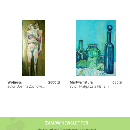
Wolność
2600 zł
Martwa natura
650 zł
autor: Joanna Żochowska
autor: Małgorzata Hanslik
ZAMÓW NEWSLETTER
...aby nie umknęła Ci żadna okazja na prezent !