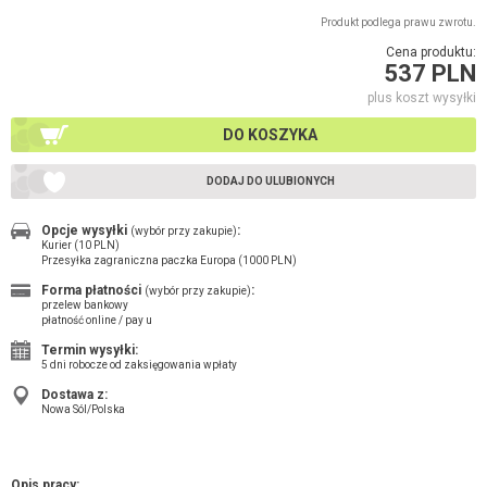
Produkt podlega prawu zwrotu.
Cena produktu:
537 PLN
plus koszt wysyłki
DO KOSZYKA
DODAJ DO ULUBIONYCH
Opcje wysyłki
:
(wybór przy zakupie)
Kurier (10 PLN)
Przesyłka zagraniczna paczka Europa (1000 PLN)
Forma płatności
:
(wybór przy zakupie)
przelew bankowy
płatność online / pay u
Termin wysyłki:
5 dni robocze od zaksięgowania wpłaty
Dostawa z:
Nowa Sól/Polska
Opis pracy: