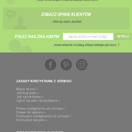
ZOBACZ OPINIE KLIENTÓW
...którzy nam zaufali
POLEĆ NAS ZNAJOMYM
WYŚLIJ
...może właśnie szukają sklepu takiego jak nasz..?
ZASADY KORZYSTANIA Z SERWISU
Mapa strony »
Jak kupować »
Jak sprzedawać »
Zgłoś się jako sprzedawca »
Prawo odstąpienia od umowy »
Prawo do rękojmi »
Formularz odstąpienia od umowy »
Formularz rękojmi »