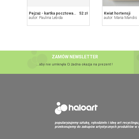
Pejzaż - kartka pocztowa,akwarela
52 zł
Kwiat hortensji
autor: Paulina Lebida
autor: Maria Mandis
ZAMÓW NEWSLETTER
...aby nie umknęła Ci żadna okazja na prezent !
popularyzujemy sztukę, rękodzieło i ideę art recyclingu
przekonujemy do zakupów artystycznych produktów w s