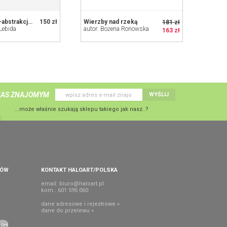
Złoto i czerń-abstrakcja -minimalizm
150 zł
Wierzby nad rzeką
181 zł
 Lebida
autor: Bożena Ronowska
163 zł
NAS ZNAJOMYM
WYŚLIJ
...może właśnie szukają sklepu takiego jak nasz..?
PÓW
KONTAKT HALOART/POLSKA
email:
biuro@haloart.pl
kom.: 601 595 060
dane adresowe i rejestrowe »
dane do przelewu »