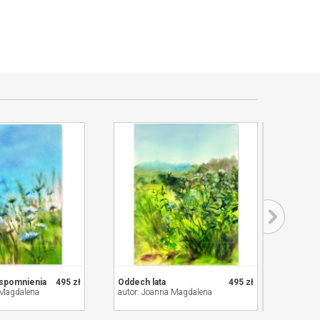
wspomnienia
495 zł
Oddech lata
495 zł
 Magdalena
autor: Joanna Magdalena
autor: 