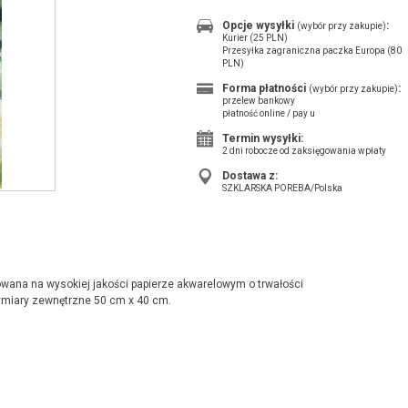
Opcje wysyłki
:
(wybór przy zakupie)
Kurier (25 PLN)
Przesyłka zagraniczna paczka Europa (80
PLN)
Forma płatności
:
(wybór przy zakupie)
przelew bankowy
płatność online / pay u
Termin wysyłki:
2 dni robocze od zaksięgowania wpłaty
Dostawa z:
SZKLARSKA POREBA/Polska
ana na wysokiej jakości papierze akwarelowym o trwałości
wymiary zewnętrzne 50 cm x 40 cm.