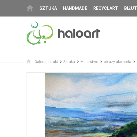
SZTUKA
HANDMADE
RECYCLART
BIŻUT
Galeria sztuki
Sztuka
Malarstwo
obrazy akwarela