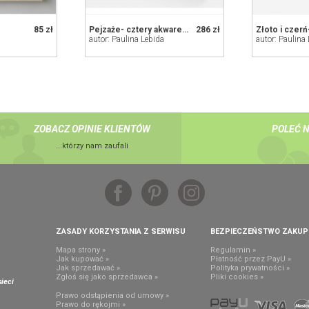
85 zł
Pejzaże- cztery akwarele
286 zł
autor: Paulina Lebida
autor: Paulina
ZOBACZ OPINIE KLIENTÓW
POLEĆ 
...którzy nam zaufali
ZASADY KORZYSTANIA Z SERWISU
BEZPIECZEŃSTWO ZAKU
Mapa strony »
Regulamin »
Jak kupować »
Płatność przez PayU »
Jak sprzedawać »
Polityka prywatności »
,
Zgłoś się jako sprzedawca »
Pliki cookies »
ieci
Prawo odstąpienia od umowy »
Prawo do rękojmi »