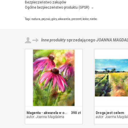
Bezpieczeństwo zakupów
Ogólne bezpieczeństwo produktu (GPSR)
Producent towaru i podmiot odpowiedzialny za produkt:
ŚWIAT SZTUK PIĘKNYCH Joanna Magdalena , Osiedle Huty 6 A,
Tagi:
natura
,
pejzaż
,
góry
,
akwarela
,
prezent
,
kolor
,
niebo
Inne produkty
sprzedającego
JOANNA MAGDA
Magenta - akwarela w oprawie
390 zł
Droga jest celem
autor: Joanna Magdalena
autor: Joanna Magda