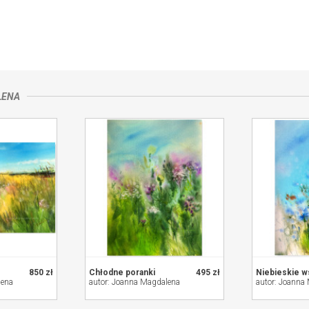
 58-580 SZKLARSKA PORĘBA,
kontakt ze sprzedającym
LENA
850 zł
Chłodne poranki
495 zł
Niebieskie 
lena
autor: Joanna Magdalena
autor: Joanna