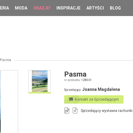
ERIA
MODA
OKAZJE!
INSPIRACJE
ARTYŚCI
BLOG
Pasma
Pasma
nr produktu:
128541
Joanna Magdalena
Sprzedający:
Kontakt ze Sprzedającym
Sprzedający wystawia rachunki
FV
R