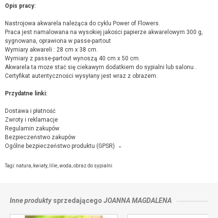
Opis pracy:
Nastrojowa akwarela należąca do cyklu Power of Flowers.
Praca jest namalowana na wysokiej jakości papierze akwarelowym 300 g,
sygnowana, oprawiona w passe-partout
Wymiary akwareli : 28 cm x 38 cm.
Wymiary z passe-partout wynoszą 40 cm x 50 cm.
Akwarela ta może stać się ciekawym dodatkiem do sypialni lub salonu .
Certyfikat autentyczności wysyłany jest wraz z obrazem.
Przydatne linki:
Dostawa i płatność
Zwroty i reklamacje
Regulamin zakupów
Bezpieczeństwo zakupów
Ogólne bezpieczeństwo produktu (GPSR)
Producent towaru i podmiot odpowiedzialny za produkt:
ŚWIAT SZTUK PIĘKNYCH Joanna Magdalena , Osiedle Huty 6 A, 58-580
Tagi:
natura
,
kwiaty
,
lilie
,
woda
,
obraz do sypialni
SZKLARSKA PORĘBA,
kontakt ze sprzedającym
Inne produkty
sprzedającego
JOANNA MAGDALENA