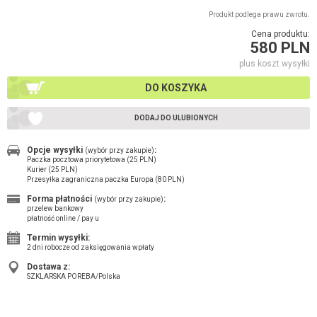
Produkt podlega prawu zwrotu.
Cena produktu:
580 PLN
plus koszt wysyłki
DO KOSZYKA
DODAJ DO ULUBIONYCH
Opcje wysyłki
:
(wybór przy zakupie)
Paczka pocztowa priorytetowa (25 PLN)
Kurier (25 PLN)
Przesyłka zagraniczna paczka Europa (80 PLN)
Forma płatności
:
(wybór przy zakupie)
przelew bankowy
płatność online / pay u
Termin wysyłki:
2 dni robocze od zaksięgowania wpłaty
Dostawa z:
SZKLARSKA POREBA/Polska