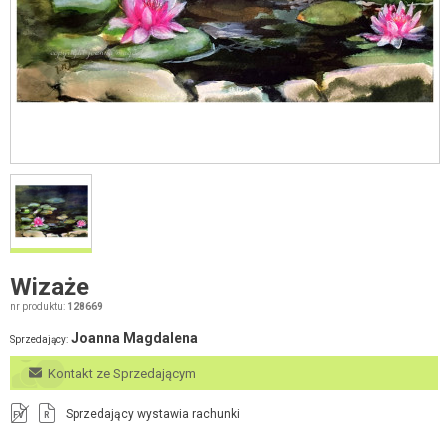
Wizaże
nr produktu:
128669
Joanna Magdalena
Sprzedający:
Kontakt ze Sprzedającym
Sprzedający wystawia rachunki
FV
R