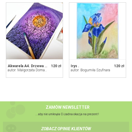
Akwarela A4. Drzewa na tle księżyca
120 zł
Irys .
120 zł
autor: Małgorzata Domańska ART
autor: Bogumiła Szufnara
ZAMÓW NEWSLETTER
...aby nie umknęła Ci żadna okazja na prezent !
ZOBACZ OPINIE KLIENTÓW