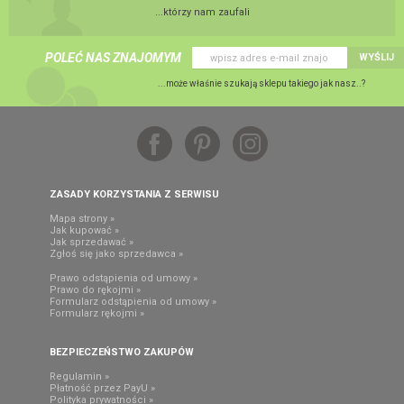
...którzy nam zaufali
POLEĆ NAS ZNAJOMYM
WYŚLIJ
...może właśnie szukają sklepu takiego jak nasz..?
ZASADY KORZYSTANIA Z SERWISU
Mapa strony »
Jak kupować »
Jak sprzedawać »
Zgłoś się jako sprzedawca »
Prawo odstąpienia od umowy »
Prawo do rękojmi »
Formularz odstąpienia od umowy »
Formularz rękojmi »
BEZPIECZEŃSTWO ZAKUPÓW
Regulamin »
Płatność przez PayU »
Polityka prywatności »