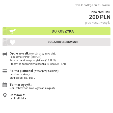
Produkt podlega prawu zwrotu.
Cena produktu:
200 PLN
plus koszt wysyłki
DO KOSZYKA
DODAJ DO ULUBIONYCH
Opcje wysyłki
:
(wybór przy zakupie)
Paczkomat InPost (18 PLN)
Paczka pocztowa priorytetowa (18 PLN)
Przesyłka zagraniczna paczka Europa (38 PLN)
Forma płatności
:
(wybór przy zakupie)
przelew bankowy
płatność online / pay u
Termin wysyłki:
5 dni robocze od zaksięgowania wpłaty
Dostawa z:
Lublin/Polska