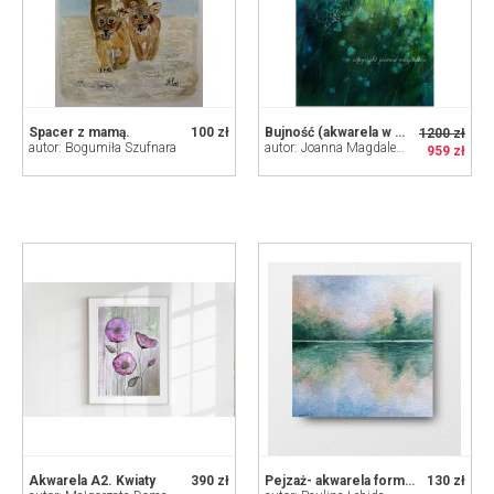
Spacer z mamą.
100 zł
Bujność (akwarela w oprawie)
1200 zł
autor: Bogumiła Szufnara
autor: Joanna Magdalena
959 zł
Akwarela A2. Kwiaty
390 zł
Pejzaż- akwarela formatu 20/20 cm
130 zł