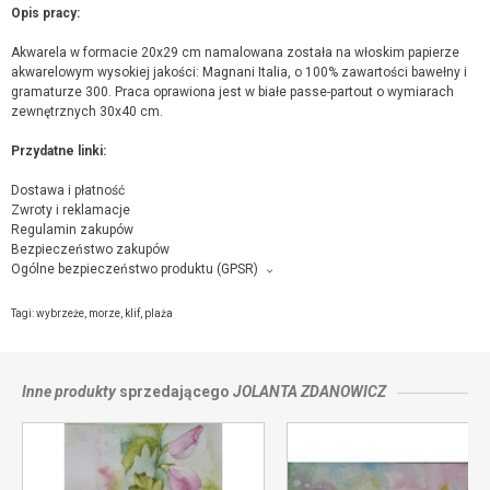
Opis pracy:
Akwarela w formacie 20x29 cm namalowana została na włoskim papierze
akwarelowym wysokiej jakości: Magnani Italia, o 100% zawartości bawełny i
gramaturze 300. Praca oprawiona jest w białe passe-partout o wymiarach
zewnętrznych 30x40 cm.
Przydatne linki:
Dostawa i płatność
Zwroty i reklamacje
Regulamin zakupów
Bezpieczeństwo zakupów
Ogólne bezpieczeństwo produktu (GPSR)
Producent towaru i podmiot odpowiedzialny za produkt:
Jolanta Zdanowicz, Relaksowa, 26 m 8 , 20-819 Lublin,
kontakt ze
Tagi:
wybrzeże
,
morze
,
klif
,
plaża
sprzedającym
Inne produkty
sprzedającego
JOLANTA ZDANOWICZ