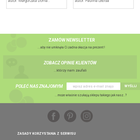
autor: Małgorzata Domańska ART
autor: Paulina Lebida
ZAMÓW NEWSLETTER
...aby nie umknęła Ci żadna okazja na prezent !
ZOBACZ OPINIE KLIENTÓW
...którzy nam zaufali
POLEĆ NAS ZNAJOMYM
WYŚLIJ
...może właśnie szukają sklepu takiego jak nasz..?
ZASADY KORZYSTANIA Z SERWISU