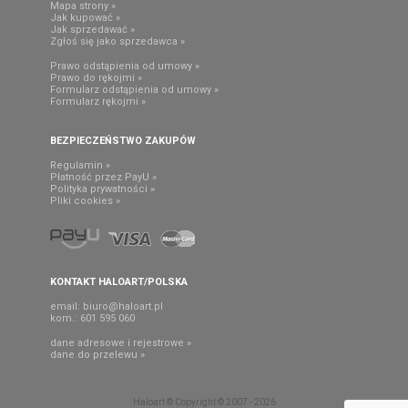
Mapa strony »
Jak kupować »
Jak sprzedawać »
Zgłoś się jako sprzedawca »
Prawo odstąpienia od umowy »
Prawo do rękojmi »
Formularz odstąpienia od umowy »
Formularz rękojmi »
BEZPIECZEŃSTWO ZAKUPÓW
Regulamin »
Płatność przez PayU »
Polityka prywatności »
Pliki cookies »
KONTAKT HALOART/POLSKA
email:
biuro@haloart.pl
kom.: 601 595 060
dane adresowe i rejestrowe »
dane do przelewu »
Haloart © Copyright © 2007 - 2026